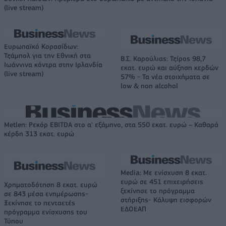
(live stream)
Ευρωπαϊκό Κορασίδων:
Τζάμπολ για την Εθνική στα
Β.Σ. Καρούλιας: Τζίρος 98,7
Ιωάννινα κόντρα στην Ιρλανδία
εκατ. ευρώ και αύξηση κερδών
(live stream)
57% - Τα νέα στοιχήματα σε
low & non alcohol
Metlen: Ρεκόρ EBITDA στο α' εξάμηνο, στα 550 εκατ. ευρώ – Καθαρά
κέρδη 313 εκατ. ευρώ
Media: Με ενίσχυση 8 εκατ.
ευρώ σε 451 επιχειρήσεις
Χρηματοδότηση 8 εκατ. ευρώ
ξεκίνησε το πρόγραμμα
σε 843 μέσα ενημέρωσης-
στήριξης- Κάλυψη εισφορών
Ξεκίνησε το πενταετές
ΕΔΟΕΑΠ
πρόγραμμα ενίσχυσης του
Τύπου