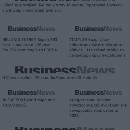
Ειδικό Χωροταξικό Πλαίσιο για τον Τουρισμό: Στρατηγικό εργαλείο
για βιώσιμη τουριστική ανάπτυξη
HELLENiQ ENERGY: Κέρδη 393
ΣΤΑΣΥ: 29,4 χλμ. νέων
εκατ. ευρώ στο α' εξάμηνο –
σιδηροτροχιών στο Μετρό της
Στα 734 εκατ. ευρώ τα EBITDA
Αθήνας - Στο τελικό στάδιο το
μεγαλύτερο έργο αναβάθμισης
Η Chery επενδύει 75 εκατ. δολάρια στην KG Mobility
Το FIAT 500 Hybrid τώρα από
Ατρόμητος και Novibet
18.990 ευρώ
συνεχίζουν μαζί: Ανανέωση της
συνεργασίας τους μέχρι το
2028