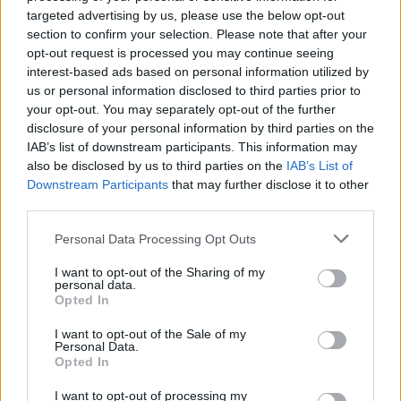
Media: Με ενίσχυση 8 εκατ.
targeted advertising by us, please use the below opt-out
ευρώ σε 451 επιχειρήσεις
section to confirm your selection. Please note that after your
Deloitte Ελλάδος:
ξεκίνησε το πρόγραμμα
Χρηματοοικονομικός
opt-out request is processed you may continue seeing
στήριξης- Κάλυψη εισφορών
σύμβουλος της ΔΕΗ για την
interest-based ads based on personal information utilized by
ΕΔΟΕΑΠ
είσοδο στην πολωνική αγορά
us or personal information disclosed to third parties prior to
ενέργειας
your opt-out. You may separately opt-out of the further
disclosure of your personal information by third parties on the
IAB’s list of downstream participants. This information may
also be disclosed by us to third parties on the
IAB’s List of
IAB Hellas: Νέα Διοικούσα Επιτροπή και νέο Διοικητικό Συμβούλιο -
Downstream Participants
that may further disclose it to other
Πρόεδρος ο Γαληνός Γιαγλής
third parties.
Personal Data Processing Opt Outs
Η Toyota φέρνει νέα γενιά
Σε κινεζική… πολιορκία η
μπαταριών για τα υβριδικά της
ευρωπαϊκή
I want to opt-out of the Sharing of my
personal data.
αυτοκινητοβιομηχανία
Opted In
I want to opt-out of the Sale of my
Personal Data.
Νέο Audi A2 e-tron με στόχο την κορυφή της αποδοτικότητας
Opted In
I want to opt-out of processing my