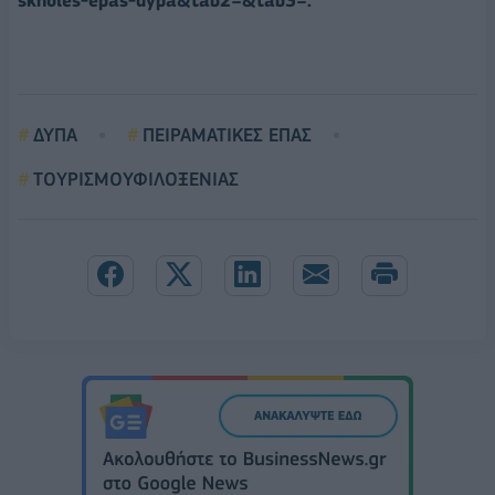
skholes-epas-dypa&tab2=&tab3=.
ΔΥΠΑ
ΠΕΙΡΑΜΑΤΙΚΕΣ ΕΠΑΣ
ΤΟΥΡΙΣΜΟΥΦΙΛΟΞΕΝΙΑΣ