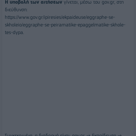
Η υποβολή των αιτήσεων
γίνεται, μέσω του gov.gr, στη
διεύθυνση:
https://www.gov.gr/ipiresies/ekpaideuse/eggraphe-se-
skholeio/eggraphe-se-peiramatike-epaggelmatike-skhole-
tes-dypa.
Συγκεκριμένα, η διαδρομή είναι: gov.gr → Εκπαίδευση →