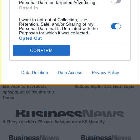
Personal Data for Targeted Advertising.
Opted In
Ευρωπαϊκό Κορασίδων: Άνετη
Γιαννακόπουλος: «Όταν σου
νίκη της Ελλάδας στην
ρίχνουν μια πέτρα, τους
πρεμιέρα, 78-36 την Ιρλανδία
καταστρέφεις» (vid)
I want to opt-out of Collection, Use,
Retention, Sale, and/or Sharing of my
Personal Data that Is Unrelated with the
Purposes for which it was collected.
Opted Out
ΕΛΣΤΑΤ: Στο 3,4% υποχώρησε ο πληθωρισμός τον Ιούλιο
CONFIRM
Data Deletion
Data Access
Privacy Policy
Χρηματοδότηση 8 εκατ. ευρώ
Metlen: Ρεκόρ EBITDA στο α'
σε 843 μέσα ενημέρωσης-
εξάμηνο, στα 550 εκατ. ευρώ –
Ξεκίνησε το πενταετές
Καθαρά κέρδη 313 εκατ. ευρώ
πρόγραμμα ενίσχυσης του
Τύπου
Η Chery επενδύει 75 εκατ. δολάρια στην KG Mobility