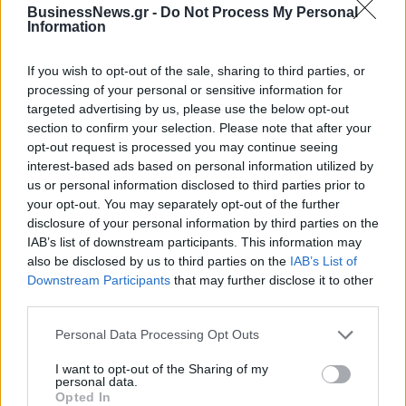
BusinessNews.gr -
Do Not Process My Personal
Information
Η Chery επενδύει 75 εκατ. δολάρια στην KG Mobility
If you wish to opt-out of the sale, sharing to third parties, or
processing of your personal or sensitive information for
Το FIAT 500 Hybrid τώρα από
Ατρόμητος και Novibet
targeted advertising by us, please use the below opt-out
18.990 ευρώ
συνεχίζουν μαζί: Ανανέωση της
section to confirm your selection. Please note that after your
συνεργασίας τους μέχρι το
opt-out request is processed you may continue seeing
2028
interest-based ads based on personal information utilized by
us or personal information disclosed to third parties prior to
your opt-out. You may separately opt-out of the further
18η συνεχόμενη χρονιά για τον ΟΤΕ στη διεθνή σειρά δεικτών
disclosure of your personal information by third parties on the
FTSE4Good
IAB’s list of downstream participants. This information may
also be disclosed by us to third parties on the
IAB’s List of
Downstream Participants
that may further disclose it to other
third parties.
Alpha Bank: Για πρώτη φορά το Αρχαίο Θέατρο Επιδαύρου άνοιξε τις
πύλες του σε όλους
Personal Data Processing Opt Outs
I want to opt-out of the Sharing of my
personal data.
Opted In