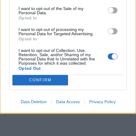
ΠΕΡΙΣΣΌΤΕΡΑ ΣΕ ΑΥΤΉ ΤΗΝ ΚΑΤΗΓΟΡΊΑ
I want to opt-out of the Sale of my
Personal Data.
Opted In
I want to opt-out of processing my
Personal Data for Targeted Advertising.
Opted In
I want to opt-out of Collection, Use,
Retention, Sale, and/or Sharing of my
Personal Data that Is Unrelated with the
Purposes for which it was collected.
Opted Out
Β. Κικίλιας: Η κακοκαιρία
Στην κυριότητα του δήμου
"ATENA" θα έχει
Αλεξανδρούπολης
CONFIRM
μεγαλύτερη διάρκεια- Δεν
περιήλθε το κτίριο της
αποκλείονται πλημμυρικά
Τράπεζας της Ελλάδος
φαινόμενα
09/09/2024 - 16:31
Data Deletion
Data Access
Privacy Policy
09/09/2024 - 14:45