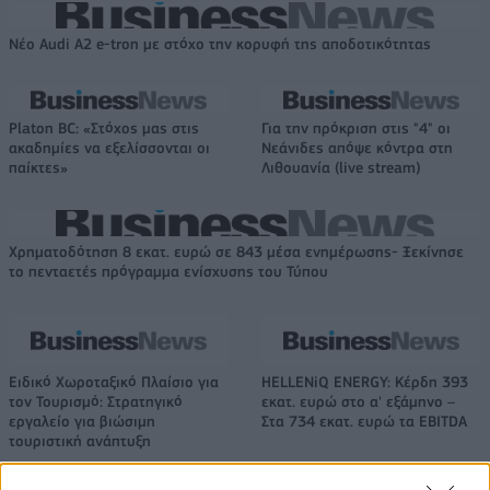
Νέο Audi A2 e-tron με στόχο την κορυφή της αποδοτικότητας
Platon BC: «Στόχος μας στις
Για την πρόκριση στις "4" οι
ακαδημίες να εξελίσσονται οι
Νεάνιδες απόψε κόντρα στη
παίκτες»
Λιθουανία (live stream)
Χρηματοδότηση 8 εκατ. ευρώ σε 843 μέσα ενημέρωσης- Ξεκίνησε
το πενταετές πρόγραμμα ενίσχυσης του Τύπου
Ειδικό Χωροταξικό Πλαίσιο για
HELLENiQ ENERGY: Κέρδη 393
τον Τουρισμό: Στρατηγικό
εκατ. ευρώ στο α' εξάμηνο –
εργαλείο για βιώσιμη
Στα 734 εκατ. ευρώ τα EBITDA
τουριστική ανάπτυξη