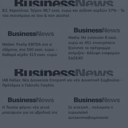
Β.Σ. Καρούλιας: Τζίρος 98,7 εκατ. ευρώ και αύξηση κερδών 57% - Τα
νέα στοιχήματα σε low & non alcohol
Media: Με ενίσχυση 8 εκατ.
ευρώ σε 451 επιχειρήσεις
Metlen: Ρεκόρ EBITDA στο α'
ξεκίνησε το πρόγραμμα
εξάμηνο, στα 550 εκατ. ευρώ –
στήριξης- Κάλυψη εισφορών
Καθαρά κέρδη 313 εκατ. ευρώ
ΕΔΟΕΑΠ
IAB Hellas: Νέα Διοικούσα Επιτροπή και νέο Διοικητικό Συμβούλιο -
Πρόεδρος ο Γαληνός Γιαγλής
Η Toyota φέρνει νέα γενιά
Σε κινεζική… πολιορκία η
μπαταριών για τα υβριδικά της
ευρωπαϊκή
αυτοκινητοβιομηχανία