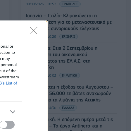
09/08/2026 - 10:52
ΤΡΑΠΕΖΕΣ
Ισπανία – Ιταλία: Κλιμακώνεται η
αντιπαράθεση για το μεταναστευτικό με
αμοιβαίους συνοριακούς ελέγχους
09/08/2026 - 10:29
ΚΟΣΜΟΣ
sonal or
Αλ. Τσίπρας: Στις 2 Σεπτεμβρίου η
ection to
παρουσίαση του οικονομικού
ou may
προγράμματος της ΕΛ.Α.Σ. στη
 personal
Θεσσαλονίκη
out of the
09/08/2026 - 10:03
ΠΟΛΙΤΙΚΗ
 downstream
B’s List of
Κορυφώνεται η έξοδος του Αυγούστου –
Πάνω από 56.000 επιβάτες αναχωρούν
σήμερα από τα λιμάνια της Αττικής
08/08/2026 - 14:30
ΕΛΛΑΔΑ
Δυτική Αττική: Η επόμενη ημέρα μετά τις
πυρκαγιές – Τα έργα Antinero και η