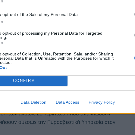
In
o opt-out of the Sale of my Personal Data.
In
ας του υπουργείου Κλιματικής Κρίσης και
αρμόδιες υπηρεσιακά εμπλεκόμενες κρατικές
to opt-out of processing my Personal Data for Targeted
ing.
υς δήμους των ανωτέρω περιοχών, ώστε να
In
ς προστασίας προκειμένου να αντιμετωπίσουν άμεσα
o opt-out of Collection, Use, Retention, Sale, and/or Sharing
ersonal Data that Is Unrelated with the Purposes for which it
lected.
Out
ιαίτερα προσεκτικοί και να αποφεύγουν ενέργειες
υρκαγιά από αμέλεια, όπως το κάψιμο ξερών
CONFIRM
σμού, η χρήση μηχανημάτων που προκαλούν
όλλησης, η χρήση υπαίθριων ψησταριών, το
Data Deletion
Data Access
Privacy Policy
ν κ.ά. Επίσης, υπενθυμίζεται ότι κατά τη διάρκεια
αύση των αγρών. Σε περίπτωση που αντιληφθούν
ποιήσουν αμέσως την Πυροσβεστική Υπηρεσία στον