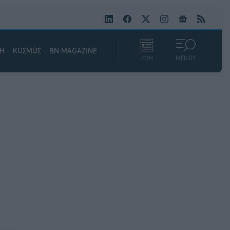
ΚΗ
ΚΟΣΜΟΣ
BN MAGAZINE
ΡΟΗ
ΜΕΝΟΥ