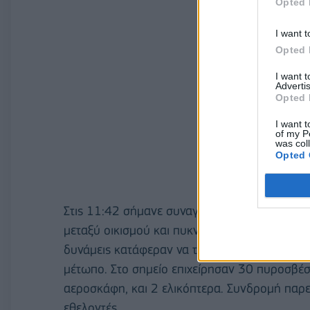
Opted 
I want t
Opted 
I want 
Advertis
Opted 
I want t
of my P
was col
Opted 
Στις 11:42 σήμανε συναγερμός για την περι
μεταξύ οικισμού και πυκνού δάσους. 'Αμεσα έγ
δυνάμεις κατάφεραν να την αντιμετωπίσουν έγ
μέτωπο. Στο σημείο επιχείρησαν 30 πυροσβέσ
αεροσκάφη, και 2 ελικόπτερα. Συνδρομή παρε
εθελοντές.