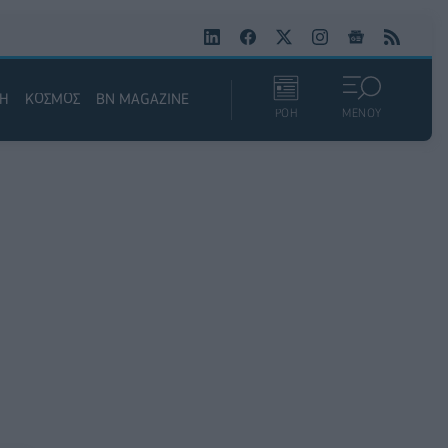
ΚΗ
ΚΟΣΜΟΣ
BN MAGAZINE
ΡΟΗ
ΜΕΝΟΥ