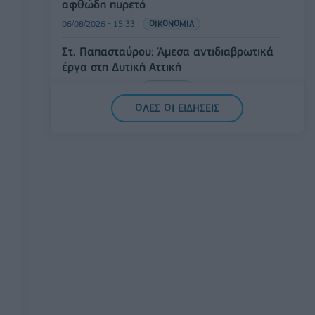
αφθώδη πυρετό
06/08/2026 - 15:33
ΟΙΚΟΝΟΜΙΑ
Στ. Παπασταύρου: Άμεσα αντιδιαβρωτικά
έργα στη Δυτική Αττική
06/08/2026 - 15:17
ΠΟΛΙΤΙΚΗ
ΟΛΕΣ ΟΙ ΕΙΔΗΣΕΙΣ
Συνάλλαγμα: Το ευρώ υποχωρεί κατά
0,11%, στα 1,1541 δολάρια
06/08/2026 - 14:59
ΟΙΚΟΝΟΜΙΑ