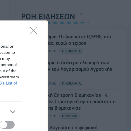
ΡΟΗ ΕΙΔΗΣΕΩΝ
Χρηματιστήριο: Πτώση κατά 0,59%, στα
320,42 εκατ. ευρώ ο τζίρος
sonal or
06/08/2026 - 18:10
ΟΙΚΟΝΟΜΙΑ
ection to
ou may
ΟΠΕΚΑ: Αύριο η δεύτερη πληρωμή των
 personal
δικαιούχων του Λογαριασμού Αγροτικής
out of the
Εστίας
 downstream
B’s List of
06/08/2026 - 17:40
ΟΙΚΟΝΟΜΙΑ
Κυβερνητική Επιτροπή Βιομηχανίας- Κ.
Μητσοτάκης: Στρατηγική προτεραιότητα η
ενίσχυση της βιομηχανίας
06/08/2026 - 17:18
ΠΟΛΙΤΙΚΗ
Από τις 28 Αυγούστου η ψηφιακή