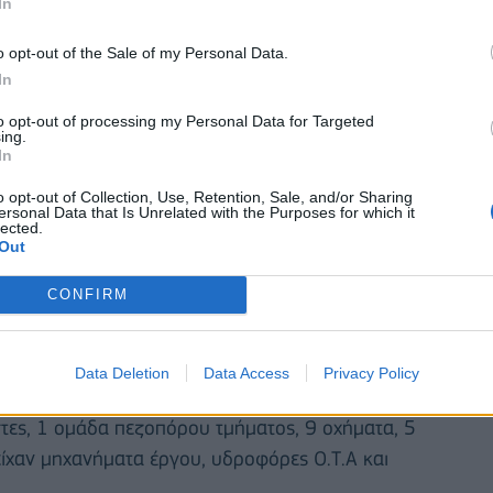
In
o opt-out of the Sale of my Personal Data.
In
to opt-out of processing my Personal Data for Targeted
ing.
In
o opt-out of Collection, Use, Retention, Sale, and/or Sharing
ersonal Data that Is Unrelated with the Purposes for which it
lected.
Out
CONFIRM
οχή Σαλμώνη στη Ροδόπη, όταν ξέσπασε πυρκαγιά
ινε μεγάλη κινητοποίηση και οι επίγειες και εναέριες
Data Deletion
Data Access
Privacy Policy
καιρα. Σε 1,5 ώρα η φωτιά δεν είχε πλέον ενεργό
τες, 1 ομάδα πεζοπόρου τμήματος, 9 οχήματα, 5
ίχαν μηχανήματα έργου, υδροφόρες Ο.Τ.Α και