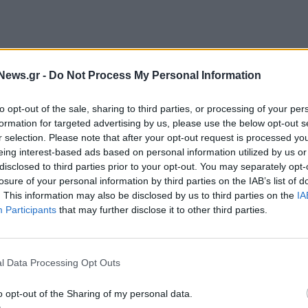
θίας, όπως αναφέρουν πηγές της Πολιτικής
News.gr -
Do Not Process My Personal Information
χθες το βράδυ που η φωτιά δεν έχει ενεργό μέτωπο,
σπαρτες εστίες και αναζωπυρώσεις που
to opt-out of the sale, sharing to third parties, or processing of your per
υκνή βλάστηση. Όπως τονίζουν οι ίδιες πηγές, αν
formation for targeted advertising by us, please use the below opt-out s
ιχειρούν ισχυρές επίγειες δυνάμεις και πολύ
r selection. Please note that after your opt-out request is processed y
eing interest-based ads based on personal information utilized by us or
 εναέρια επιχειρούν - και συγκεκριμένα 8
disclosed to third parties prior to your opt-out. You may separately opt-
 τα δύο συντονιστικά.
losure of your personal information by third parties on the IAB’s list of
. This information may also be disclosed by us to third parties on the
IA
ές της Πολιτικής Προστασίας σημειώνουν:
Participants
that may further disclose it to other third parties.
λάστηση στο Μαρκόπουλο Μεσογαίας Αττικής. Η
 επιχείρησαν 32 πυροσβέστες, 1 ομάδα πεζοπόρου
l Data Processing Opt Outs
o opt-out of the Sharing of my personal data.