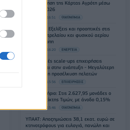
ενεργοποίηση της Κάρτας Αγρότη μέσω
της ΕΑΕ 2026
06/08/2026 - 16:51
ΟΙΚΟΝΟΜΙΑ
Eurobank: Εξελίξεις και προοπτικές στις
αγορές πετρελαίου και φυσικού αερίου
στην Ευρώπη
06/08/2026 - 16:20
ΕΝΕΡΓΕΙΑ
Οι ελληνικές scale-ups επιχειρήσεις
στρέφονται στην ανάπτυξη - Μεγαλύτερη
πρόκληση η προσέλκυση πελατών
06/08/2026 - 15:56
ΕΠΙΧΕΙΡΗΣΕΙΣ
Χρηματιστήριο: Στις 2.627,95 μονάδες ο
Γενικός Δείκτης Τιμών, με άνοδο 0,15%
06/08/2026 - 15:46
ΟΙΚΟΝΟΜΙΑ
ΥΠΑΑΤ: Αποζημιώσεις 38,1 εκατ. ευρώ σε
κτηνοτρόφους για ευλογιά, πανώλη και