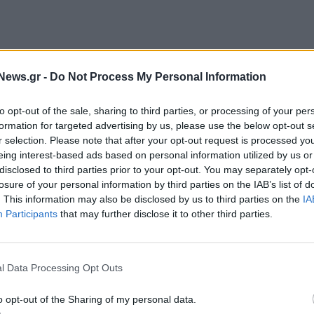
News.gr -
Do Not Process My Personal Information
to opt-out of the sale, sharing to third parties, or processing of your per
θα είχαν ολέθριες συνέπειες αν δεν
formation for targeted advertising by us, please use the below opt-out s
 εκδήλωσής τους, έχουν εντοπιστεί
από drones.
r selection. Please note that after your opt-out request is processed y
eing interest-based ads based on personal information utilized by us or
disclosed to third parties prior to your opt-out. You may separately opt-
δηλώθηκε πριν λίγες ημέρες στο Πανόραμα
losure of your personal information by third parties on the IAB’s list of
ν πρώτη στιγμή και οι πυροσβεστικές δυνάμεις
. This information may also be disclosed by us to third parties on the
IA
τωπίζοντας εγκαίρως την πυρκαγιά, προτού
Participants
that may further disclose it to other third parties.
τη στιγμή τα βουνά της Αττικής
(Πάρνηθα,
l Data Processing Opt Outs
ργασία με τους Δήμους Βούλας- Βάρης-
o opt-out of the Sharing of my personal data.
 Πεντέλης, Φυλής και Ασπροπύργου. Στόχος του