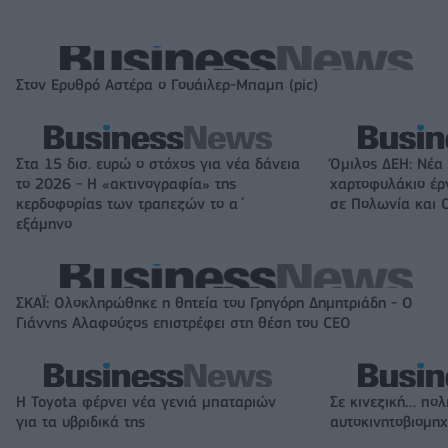
Στον Ερυθρό Αστέρα ο Γουάιλερ-Μπαμπ (pic)
Στα 15 δισ. ευρώ ο στόχος για νέα δάνεια
Όμιλος ΔΕΗ: Νέα
το 2026 - Η «ακτινογραφία» της
χαρτοφυλάκιο έ
κερδοφορίας των τραπεζών το α΄
σε Πολωνία και 
εξάμηνο
ΣΚΑΪ: Ολοκληρώθηκε η θητεία του Γρηγόρη Δημητριάδη - Ο
Γιάννης Αλαφούζος επιστρέφει στη θέση του CEO
Η Toyota φέρνει νέα γενιά μπαταριών
Σε κινεζική… πολ
για τα υβριδικά της
αυτοκινητοβιομη