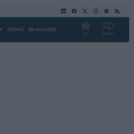
ΚΗ
ΚΟΣΜΟΣ
BN MAGAZINE
ΡΟΗ
ΜΕΝΟΥ