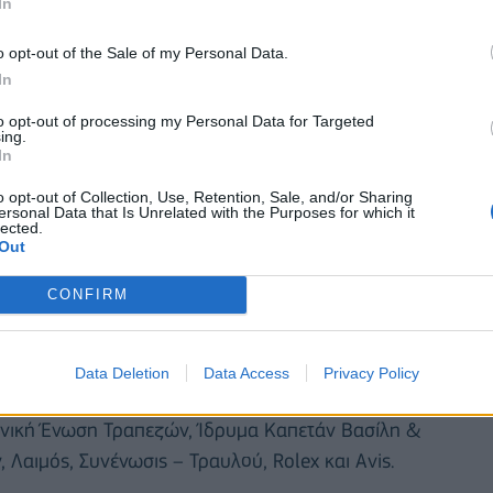
In
ροστασίας είναι να προστεθούν και άλλα σημεία και
ν επικράτεια.
o opt-out of the Sale of my Personal Data.
In
to opt-out of processing my Personal Data for Targeted
ing.
In
o opt-out of Collection, Use, Retention, Sale, and/or Sharing
ersonal Data that Is Unrelated with the Purposes for which it
lected.
Out
CONFIRM
Data Deletion
Data Access
Privacy Policy
νική Ένωση Τραπεζών, Ίδρυμα Καπετάν Βασίλη &
Λαιμός, Συνένωσις – Τραυλού, Rolex και Avis.