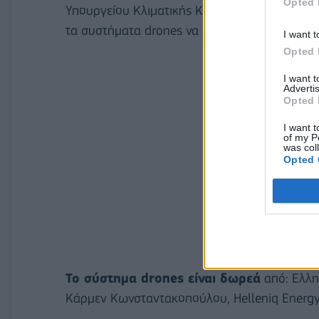
Opted 
Υπουργείου Κλιματικής Κρίσης και Πολιτικής Π
τα συστήματα drones να επεκταθούν σε όλη τη
I want t
Opted 
I want 
Advertis
Opted 
I want t
of my P
was col
Opted 
Το σύστημα drones είναι δωρεά
από: Ελλη
Κάρμεν Κωνσταντακοπούλου, Helleniq Energy, 