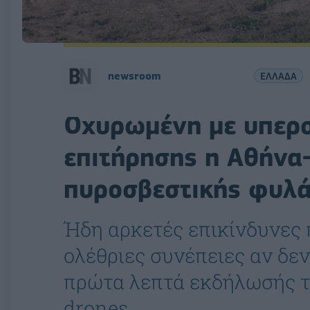
newsroom
ΕΛΛΑΔΑ
Οχυρωμένη με υπερ
επιτήρησης η Αθήνα-
πυροσβεστικής φυλά
Ήδη αρκετές επικίνδυνες 
ολέθριες συνέπειες αν δε
πρώτα λεπτά εκδήλωσής το
drones.