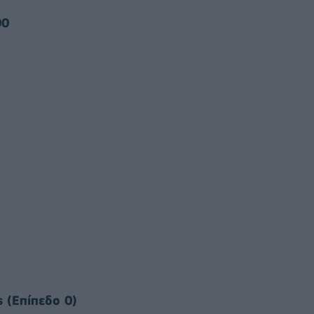
00
s
(Επίπεδο 0)