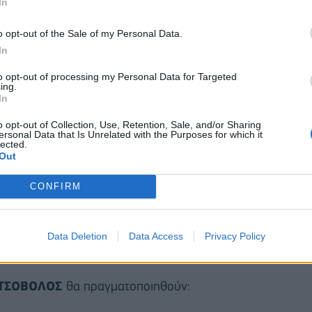
In
ς, αλλά και διαγωνισμοί με δώρα
διπλές
VIP
o opt-out of the Sale of my Personal Data.
αι
gift cards
Κωτσόβολος
.
In
to opt-out of processing my Personal Data for Targeted
ing.
In
o opt-out of Collection, Use, Retention, Sale, and/or Sharing
ersonal Data that Is Unrelated with the Purposes for which it
lected.
Out
CONFIRM
Data Deletion
Data Access
Privacy Policy
ΤΣΟΒΟΛΟΣ
θα πραγματοποιηθούν: