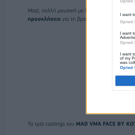
Opted 
Μαζί, πολλή μουσική με live radio, προσφορέ
I want t
προσκλήσεις
για τη βραδιά των
MAD
VMA
κ
Opted 
I want 
Advertis
Opted 
I want t
of my P
was col
Opted 
Τα τρία castings του
MAD
VMA
FACE
BY
ΚΩ