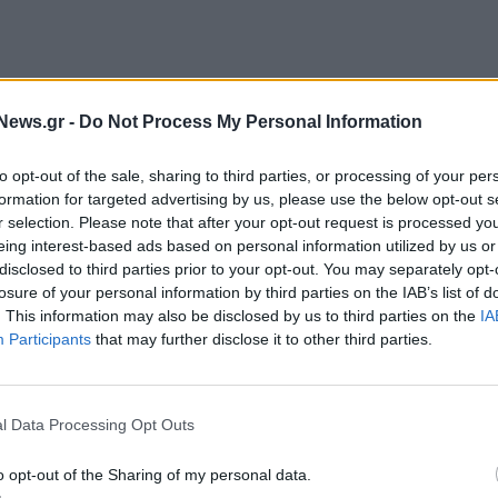
News.gr -
Do Not Process My Personal Information
to opt-out of the sale, sharing to third parties, or processing of your per
formation for targeted advertising by us, please use the below opt-out s
r selection. Please note that after your opt-out request is processed y
eing interest-based ads based on personal information utilized by us or
disclosed to third parties prior to your opt-out. You may separately opt-
α
καταστήματα Κωτσόβολος σε Αθήνα,
losure of your personal information by third parties on the IAB’s list of
 οι superhosts των φετινών βραβείων,
Modern
. This information may also be disclosed by us to third parties on the
IA
 υποδέχονται με ανεβασμένη διάθεση τους fans του
Participants
that may further disclose it to other third parties.
τα πιο MAD castings, που θα αναδείξουν τον νικητή
α παραδώσει τα βραβεία για τους μεγάλους νικητές
l Data Processing Opt Outs
o opt-out of the Sharing of my personal data.
VMA
,
Themis Georgantas.