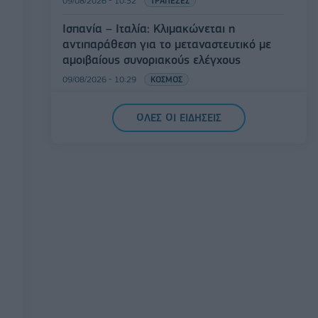
09/08/2026 - 10:52
ΤΡΑΠΕΖΕΣ
Ισπανία – Ιταλία: Κλιμακώνεται η
αντιπαράθεση για το μεταναστευτικό με
αμοιβαίους συνοριακούς ελέγχους
09/08/2026 - 10:29
ΚΟΣΜΟΣ
Αλ. Τσίπρας: Στις 2 Σεπτεμβρίου η
ΟΛΕΣ ΟΙ ΕΙΔΗΣΕΙΣ
παρουσίαση του οικονομικού
προγράμματος της ΕΛ.Α.Σ. στη
Θεσσαλονίκη
09/08/2026 - 10:03
ΠΟΛΙΤΙΚΗ
Κορυφώνεται η έξοδος του Αυγούστου –
Πάνω από 56.000 επιβάτες αναχωρούν
σήμερα από τα λιμάνια της Αττικής
08/08/2026 - 14:30
ΕΛΛΑΔΑ