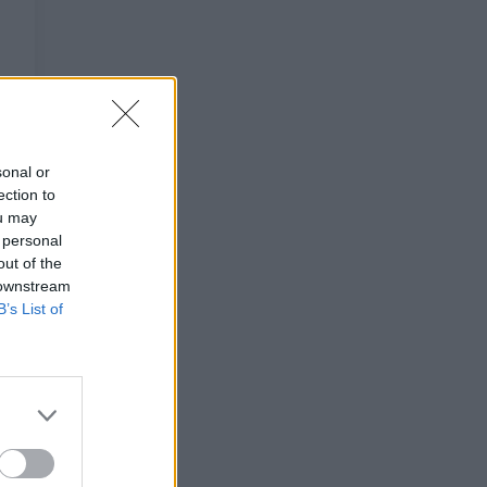
sonal or
ection to
ou may
 personal
out of the
 downstream
B’s List of