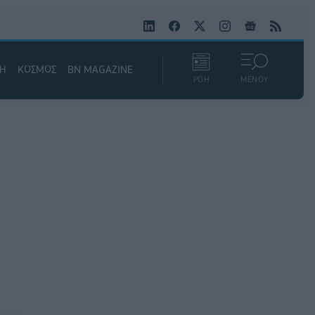
ΚΗ
ΚΟΣΜΟΣ
BN MAGAZINE
ΡΟΗ
ΜΕΝΟΥ