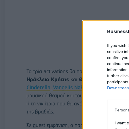
Business
If you wish 
sensitive in
confirm you
continue se
information 
Τα τρία activations θα πραγματοποιηθούν στ
further disc
Ηράκλειο Κρήτης
και
Θεσσαλονίκη
. Εκεί,
participants
Cinderella
,
Vangelis Nakis
,
Giannis Tsioras
,
Downstream 
μουσικού θεσμού και τους προετοιμάζουν για 
ή τη νικήτρια που θα ανέβει στη σκηνή και θ
Persona
της βραδιάς.
I want t
Σε guest εμφάνιση, ο παρουσιαστής των
MAD