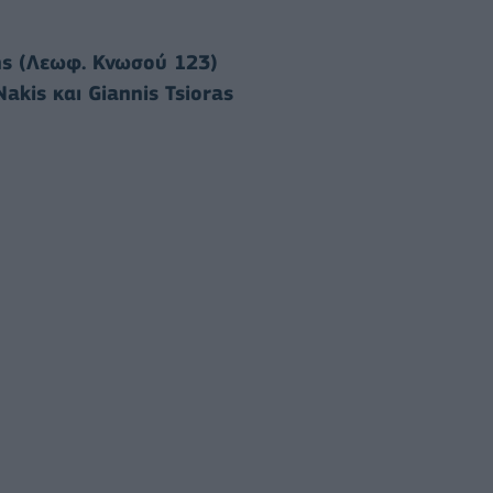
ης (Λεωφ.
Κνωσού 123)
akis και Giannis Tsioras