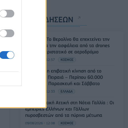
ΡΟΗ ΕΙΔΗΣΕΩΝ
Γερμανία: Το Βερολίνο θα επεκτείνει την
έρευνα για την ασφάλεια από τα drones
μετά το περιστατικό σε αεροδρόμιο
09/08/2026 - 12:57
ΚΟΣΜΟΣ
Αυξημένη η επιβατική κίνηση από το
λιμάνι του Πειραιά – Περίπου 60.000
ταξίδεψαν Παρασκευή και Σάββατο
09/08/2026 - 12:33
ΕΛΛΑΔΑ
Από τη Δυτική Αττική στη Νότια Γαλλία : Οι
εμπειρίες Ελλήνων και Γάλλων
πυροσβεστών από τα πύρινα μέτωπα
09/08/2026 - 12:08
ΚΟΣΜΟΣ