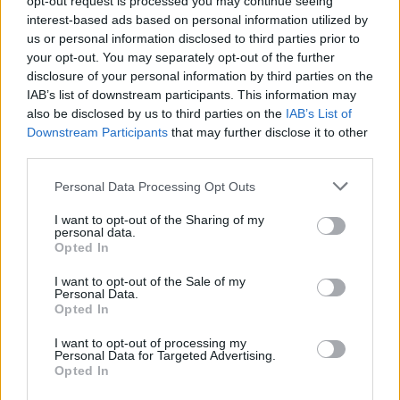
opt-out request is processed you may continue seeing
Οι τίτλοι των εφημερίδων
Αθηνών-Κορίνθου, λόγω
interest-based ads based on personal information utilized by
σήμερα (20/9)
του αγώνα «Σπάρταθλον»
us or personal information disclosed to third parties prior to
20/09/2023 - 10:16
19/09/2023 - 21:25
your opt-out. You may separately opt-out of the further
disclosure of your personal information by third parties on the
IAB’s list of downstream participants. This information may
also be disclosed by us to third parties on the
IAB’s List of
Downstream Participants
that may further disclose it to other
third parties.
Personal Data Processing Opt Outs
I want to opt-out of the Sharing of my
personal data.
Opted In
I want to opt-out of the Sale of my
Personal Data.
Opted In
ΡΟΗ ΕΙΔΗΣΕΩΝ
I want to opt-out of processing my
Personal Data for Targeted Advertising.
Opted In
ΥΠΑΑΤ: Επιπλέον 12,5 εκατ. ευρώ στις Περιφέρειες
για την ενίσχυση της βιοασφάλειας