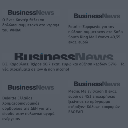
Ο Ένες Καντέρ θέλει να
δηλώσει συμμετοχή στο ντραφτ
Fourlis: Συμφωνία για την
του WNBA!
πώληση συμμετοχής στο Sofia
South Ring Mall έναντι 49,35
εκατ. ευρώ
Β.Σ. Καρούλιας: Τζίρος 98,7 εκατ. ευρώ και αύξηση κερδών 57% - Τα
νέα στοιχήματα σε low & non alcohol
Media: Με ενίσχυση 8 εκατ.
ευρώ σε 451 επιχειρήσεις
Deloitte Ελλάδος:
ξεκίνησε το πρόγραμμα
Χρηματοοικονομικός
στήριξης- Κάλυψη εισφορών
σύμβουλος της ΔΕΗ για την
ΕΔΟΕΑΠ
είσοδο στην πολωνική αγορά
ενέργειας