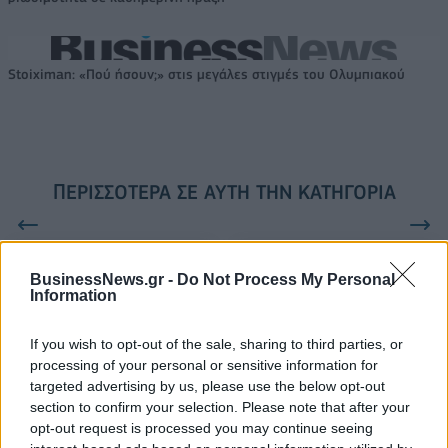
Stoiximan: «Πού ήσουν;» στις μεγάλες στιγμές του Ολυμπιακού
ΠΕΡΙΣΣΌΤΕΡΑ ΣΕ ΑΥΤΉ ΤΗΝ ΚΑΤΗΓΟΡΊΑ
BusinessNews.gr -
Do Not Process My Personal
Information
If you wish to opt-out of the sale, sharing to third parties, or
processing of your personal or sensitive information for
Κλεμμένο ΙΧ αυτοκίνητο με
Αταλάντη: Ακατάλληλα
targeted advertising by us, please use the below opt-out
βαρύ οπλισμό εντοπίστηκε
κρίθηκαν 38 κτίρια ( 6
section to confirm your selection. Please note that after your
στον Νέο Κόσμο
ναοί και 32 κατοικίες) από
opt-out request is processed you may continue seeing
τον σεισμό
09/06/2023 - 19:53