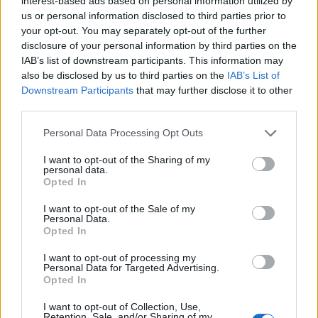
interest-based ads based on personal information utilized by
09/06/2023 - 21:05
us or personal information disclosed to third parties prior to
your opt-out. You may separately opt-out of the further
disclosure of your personal information by third parties on the
IAB’s list of downstream participants. This information may
also be disclosed by us to third parties on the
IAB’s List of
Downstream Participants
that may further disclose it to other
third parties.
Personal Data Processing Opt Outs
I want to opt-out of the Sharing of my
personal data.
Opted In
I want to opt-out of the Sale of my
ΡΟΗ ΕΙΔΗΣΕΩΝ
Personal Data.
Opted In
I want to opt-out of processing my
Χρηματιστήριο: Πτώση κατά 0,18%, στα 315,71
Personal Data for Targeted Advertising.
Opted In
εκατ. ευρώ ο τζίρος
05/08/2026 - 18:27
ΟΙΚΟΝΟΜΙΑ
I want to opt-out of Collection, Use,
Retention, Sale, and/or Sharing of my