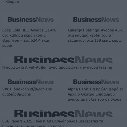
– Κύπρου
Coca-Cola HBC: Άνοδος 11,4%
Cenergy Holdings: Άνοδος 45%
στα καθαρά κέρδη του α΄
στα καθαρά κέρδη του α΄
εξαμήνου – Στα 524,4 εκατ.
εξαμήνου, στα 138 εκατ. ευρώ
ευρώ
Η συμφωνία Arval-Athlon αναδιαμορφώνει την αγορά leasing
VW: Η δύσκολη εξίσωση της
Alpha Bank: Για πρώτη φορά το
αναδιάρθρωσης
Αρχαίο Θέατρο Επιδαύρου
άνοιξε τις πύλες του σε όλους
ESG Report 2025: Πώς η ΑΒ Βασιλόπουλος μετατρέπει τη
βιωσιμότητα σε καθημερινή πράξη