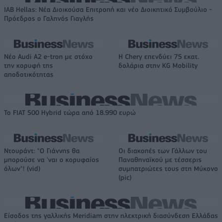
IAB Hellas: Νέα Διοικούσα Επιτροπή και νέο Διοικητικό Συμβούλιο -
Πρόεδρος ο Γαληνός Γιαγλής
Νέο Audi A2 e-tron με στόχο
Η Chery επενδύει 75 εκατ.
την κορυφή της
δολάρια στην KG Mobility
αποδοτικότητας
Το FIAT 500 Hybrid τώρα από 18.990 ευρώ
Ντουράντ: "Ο Γιάννης θα
Οι διακοπές των Γάλλων του
μπορούσε να 'ναι ο κορυφαίος
Παναθηναϊκού με τέσσερις
όλων"! (vid)
συμπατριώτες τους στη Μύκονο
(pic)
Είσοδος της γαλλικής Meridiam στην ηλεκτρική διασύνδεση Ελλάδας