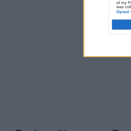
of my P
was col
Opted 