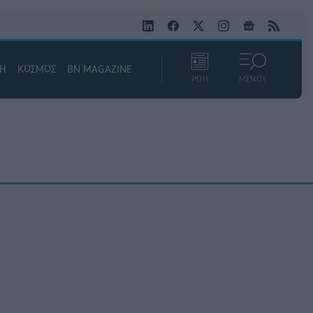
ΚΗ
ΚΟΣΜΟΣ
BN MAGAZINE
ΡΟΗ
ΜΕΝΟΥ