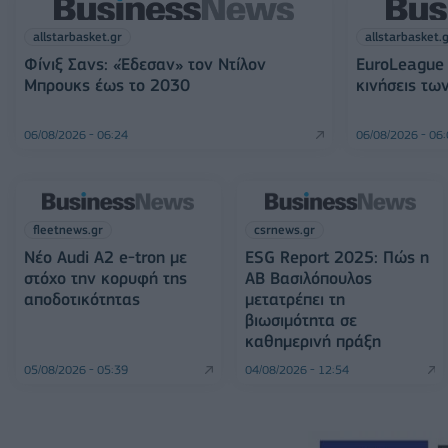
allstarbasket.gr
allstarbasket.
Φίνιξ Σανς: «Έδεσαν» τον Ντίλον
EuroLeague 
Μπρουκς έως το 2030
κινήσεις τω
06/08/2026 - 06:24
06/08/2026 - 06
fleetnews.gr
csrnews.gr
Νέο Audi A2 e-tron με
ESG Report 2025: Πώς η
στόχο την κορυφή της
ΑΒ Βασιλόπουλος
αποδοτικότητας
μετατρέπει τη
βιωσιμότητα σε
καθημερινή πράξη
05/08/2026 - 05:39
04/08/2026 - 12:54