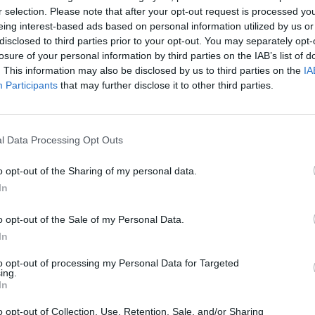
ι Θέμα Παιδείας"
σύνθημα "Είναι Θέμα Παιδείας"
r selection. Please note that after your opt-out request is processed y
eing interest-based ads based on personal information utilized by us or
07/06/2017 - 03:00
disclosed to third parties prior to your opt-out. You may separately opt-
losure of your personal information by third parties on the IAB’s list of
. This information may also be disclosed by us to third parties on the
IA
Participants
that may further disclose it to other third parties.
l Data Processing Opt Outs
o opt-out of the Sharing of my personal data.
In
o opt-out of the Sale of my Personal Data.
In
to opt-out of processing my Personal Data for Targeted
ing.
In
o opt-out of Collection, Use, Retention, Sale, and/or Sharing