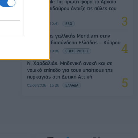
Alpha Bank: Για πρώτη φορά το Αρχαίο
Θέατρο Επιδαύρου άνοιξε τις πύλες του
σε όλους
05/08/2026 - 12:41
ESG
Είσοδος της γαλλικής Meridiam στην
ηλεκτρική διασύνδεση Ελλάδας – Κύπρου
05/08/2026 - 18:06
ΕΠΙΧΕΙΡΗΣΕΙΣ
Ν. Χαρδαλιάς: Μηδενική ανοχή και σε
νομικό επίπεδο για τους υπαίτιους της
πυρκαγιάς στη Δυτική Αττική
05/08/2026 - 16:26
ΕΛΛΑΔΑ