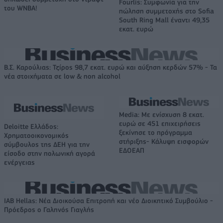
Fourlis: Συμφωνία για την
του WNBA!
πώληση συμμετοχής στο Sofia
South Ring Mall έναντι 49,35
εκατ. ευρώ
Β.Σ. Καρούλιας: Τζίρος 98,7 εκατ. ευρώ και αύξηση κερδών 57% - Τα
νέα στοιχήματα σε low & non alcohol
Media: Με ενίσχυση 8 εκατ.
ευρώ σε 451 επιχειρήσεις
Deloitte Ελλάδος:
ξεκίνησε το πρόγραμμα
Χρηματοοικονομικός
στήριξης- Κάλυψη εισφορών
σύμβουλος της ΔΕΗ για την
ΕΔΟΕΑΠ
είσοδο στην πολωνική αγορά
ενέργειας
IAB Hellas: Νέα Διοικούσα Επιτροπή και νέο Διοικητικό Συμβούλιο -
Πρόεδρος ο Γαληνός Γιαγλής