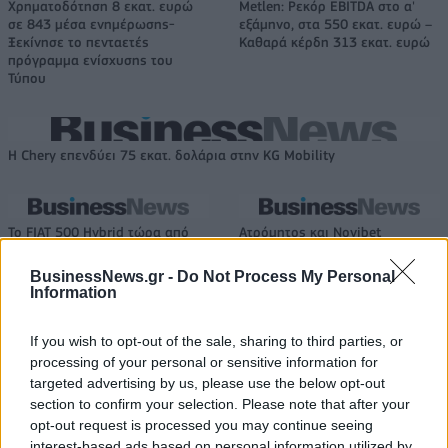
Χρηματοδότηση 8 εκατ. ευρώ
Metlen: Ρεκόρ EBITDA στο α'
σε 843 μέσα ενημέρωσης-
εξάμηνο, στα 550 εκατ. ευρώ –
Ξεκίνησε το πενταετές
Καθαρά κέρδη 313 εκατ. ευρώ
πρόγραμμα ενίσχυσης του
Τύπου
Η Chery επενδύει 75 εκατ. δολάρια στην KG Mobility
Το FIAT 500 Hybrid τώρα από
Ατρόμητος και Novibet
18.990 ευρώ
συνεχίζουν μαζί: Ανανέωση της
συνεργασίας τους μέχρι το
BusinessNews.gr -
Do Not Process My Personal
2028
Information
If you wish to opt-out of the sale, sharing to third parties, or
processing of your personal or sensitive information for
18η συνεχόμενη χρονιά για τον ΟΤΕ στη διεθνή σειρά δεικτών
FTSE4Good
targeted advertising by us, please use the below opt-out
section to confirm your selection. Please note that after your
opt-out request is processed you may continue seeing
interest-based ads based on personal information utilized by