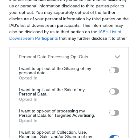
Alpha Bank: Για πρώτη φορά το Αρχαίο Θέατρο Επιδαύρου άνοιξε τις
us or personal information disclosed to third parties prior to
πύλες του σε όλους
your opt-out. You may separately opt-out of the further
disclosure of your personal information by third parties on the
IAB’s list of downstream participants. This information may
also be disclosed by us to third parties on the
IAB’s List of
Downstream Participants
that may further disclose it to other
ΠΕΡΙΣΣΌΤΕΡΑ ΣΕ ΑΥΤΉ ΤΗΝ ΚΑΤΗΓΟΡΊΑ
third parties.
Personal Data Processing Opt Outs
I want to opt-out of the Sharing of my
personal data.
Opted In
I want to opt-out of the Sale of my
Personal Data.
Opted In
Επιστροφή αιτούντα άσυλο
Συνάντηση Γ.
από την Ελλάδα στη
I want to opt-out of processing my
Αγγελοπούλου-Δασκαλάκη
Γερμανία
Personal Data for Targeted Advertising.
με γυναίκες μέλη του
Opted In
14/05/2021 - 17:05
κοινοβουλίου και της
I want to opt-out of Collection, Use,
Women Act
Retention, Sale, and/or Sharing of my