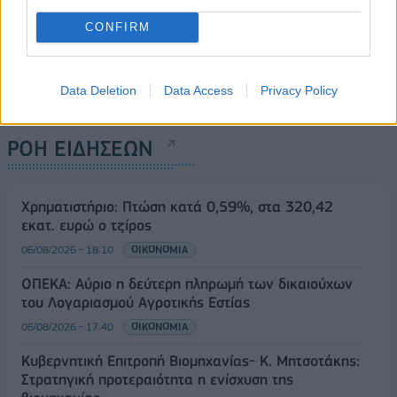
CONFIRM
Data Deletion
Data Access
Privacy Policy
ΡΟΗ ΕΙΔΗΣΕΩΝ
Χρηματιστήριο: Πτώση κατά 0,59%, στα 320,42
εκατ. ευρώ ο τζίρος
06/08/2026 - 18:10
ΟΙΚΟΝΟΜΙΑ
ΟΠΕΚΑ: Αύριο η δεύτερη πληρωμή των δικαιούχων
του Λογαριασμού Αγροτικής Εστίας
06/08/2026 - 17:40
ΟΙΚΟΝΟΜΙΑ
Κυβερνητική Επιτροπή Βιομηχανίας- Κ. Μητσοτάκης:
Στρατηγική προτεραιότητα η ενίσχυση της