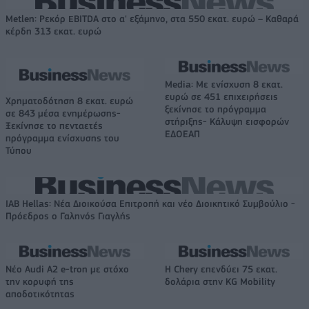
Metlen: Ρεκόρ EBITDA στο α' εξάμηνο, στα 550 εκατ. ευρώ – Καθαρά
κέρδη 313 εκατ. ευρώ
Media: Με ενίσχυση 8 εκατ.
ευρώ σε 451 επιχειρήσεις
Χρηματοδότηση 8 εκατ. ευρώ
ξεκίνησε το πρόγραμμα
σε 843 μέσα ενημέρωσης-
στήριξης- Κάλυψη εισφορών
Ξεκίνησε το πενταετές
ΕΔΟΕΑΠ
πρόγραμμα ενίσχυσης του
Τύπου
IAB Hellas: Νέα Διοικούσα Επιτροπή και νέο Διοικητικό Συμβούλιο -
Πρόεδρος ο Γαληνός Γιαγλής
Νέο Audi A2 e-tron με στόχο
Η Chery επενδύει 75 εκατ.
την κορυφή της
δολάρια στην KG Mobility
αποδοτικότητας