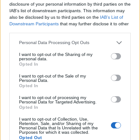
disclosure of your personal information by third parties on the
IAB’s list of downstream participants. This information may
ΠΕΡΙΣΣΌΤΕΡΑ ΣΕ ΑΥΤΉ ΤΗΝ ΚΑΤΗΓΟΡΊΑ
also be disclosed by us to third parties on the
IAB’s List of
Downstream Participants
that may further disclose it to other
third parties.
Personal Data Processing Opt Outs
I want to opt-out of the Sharing of my
personal data.
Opted In
Χαρδαλιάς: Ανοίγουν από
Επίσκεψη του Υπουργού
Δευτέρα οι σχολές
I want to opt-out of the Sale of my
Προστασίας του Πολίτη,
Personal Data.
οδηγών
Μιχάλη Χρυσοχοΐδη στην
Opted In
Πάρο
16/04/2021 - 17:54
I want to opt-out of processing my
16/04/2021 - 17:44
Personal Data for Targeted Advertising.
Opted In
I want to opt-out of Collection, Use,
Retention, Sale, and/or Sharing of my
Personal Data that Is Unrelated with the
Purposes for which it was collected.
Opted Out