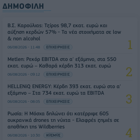
ΔΗΜΟΦΙΛΗ
Β.Σ. Καρούλιας: Τζίρος 98,7 εκατ. ευρώ και
αύξηση κερδών 57% - Τα νέα στοιχήματα σε low
& non alcohol
06/08/2026 - 11:48
ΕΠΙΧΕΙΡΗΣΕΙΣ
Metlen: Ρεκόρ EBITDA στο α' εξάμηνο, στα 550
εκατ. ευρώ – Καθαρά κέρδη 313 εκατ. ευρώ
06/08/2026 - 09:12
ΕΠΙΧΕΙΡΗΣΕΙΣ
HELLENiQ ENERGY: Κέρδη 393 εκατ. ευρώ στο α'
εξάμηνο – Στα 734 εκατ. ευρώ τα EBITDA
06/08/2026 - 08:05
ΕΠΙΧΕΙΡΗΣΕΙΣ
Ρωσία: Η Μόσχα δηλώνει ότι κατέρριψε 605
ουκρανικά drones τη νύχτα - Ελαφρές ζημιές σε
αποθήκη της Wildberries
06/08/2026 - 10:30
ΚΟΣΜΟΣ