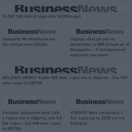
Το FIAT 500 Hybrid τώρα από 18.990 ευρώ
Ουκρανία: Με Μίχαϊλιουκ και
Πάρκερ: «Όνειρό μου να
Λεν κόντρα στην Ελλάδα
κατακτήσω το ΝΒΑ Europe με τη
Βιλερμπάν» - Η διευκρινιστική
ανάρτηση που έκανε
HELLENiQ ENERGY: Κέρδη 393 εκατ. ευρώ στο α' εξάμηνο – Στα 734
εκατ. ευρώ τα EBITDA
Viohalco: Αυξημένος κατά 14%
ΥΠΕΘΟΟ: Νέες επενδύσεις 1
ο τζίρος στο α' εξάμηνο, στα 4,3
δισ. ευρώ ως το 2028 για την
δισ. ευρώ – Στα 446 εκατ. ευρώ
Ενέργεια
τα EBITDA