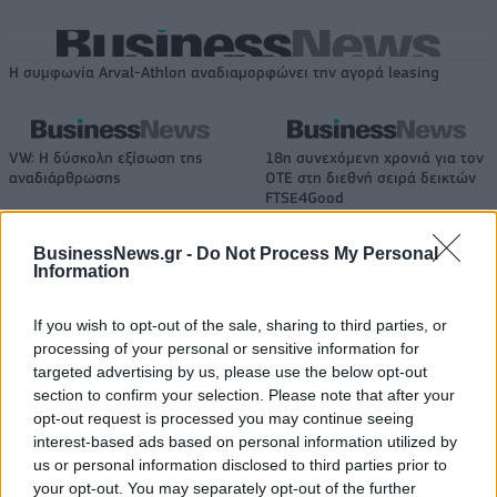
Η συμφωνία Arval-Athlon αναδιαμορφώνει την αγορά leasing
VW: Η δύσκολη εξίσωση της
18η συνεχόμενη χρονιά για τον
αναδιάρθρωσης
ΟΤΕ στη διεθνή σειρά δεικτών
FTSE4Good
BusinessNews.gr -
Do Not Process My Personal
Information
Alpha Bank: Για πρώτη φορά το Αρχαίο Θέατρο Επιδαύρου άνοιξε τις
πύλες του σε όλους
If you wish to opt-out of the sale, sharing to third parties, or
processing of your personal or sensitive information for
targeted advertising by us, please use the below opt-out
ESG Report 2025: Πώς η ΑΒ Βασιλόπουλος μετατρέπει τη
section to confirm your selection. Please note that after your
βιωσιμότητα σε καθημερινή πράξη
opt-out request is processed you may continue seeing
interest-based ads based on personal information utilized by
us or personal information disclosed to third parties prior to
your opt-out. You may separately opt-out of the further