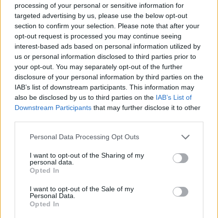
κέρδη 23,31% από τις αρχές
processing of your personal or sensitive information for
του έτους
targeted advertising by us, please use the below opt-out
section to confirm your selection. Please note that after your
opt-out request is processed you may continue seeing
interest-based ads based on personal information utilized by
Media: Με ενίσχυση 8 εκατ. ευρώ σε 451 επιχειρήσεις ξεκίνησε το
πρόγραμμα στήριξης- Κάλυψη εισφορών ΕΔΟΕΑΠ
us or personal information disclosed to third parties prior to
your opt-out. You may separately opt-out of the further
disclosure of your personal information by third parties on the
IAB’s list of downstream participants. This information may
Η Toyota φέρνει νέα γενιά
Σε κινεζική… πολιορκία η
also be disclosed by us to third parties on the
IAB’s List of
μπαταριών για τα υβριδικά της
ευρωπαϊκή
Downstream Participants
that may further disclose it to other
αυτοκινητοβιομηχανία
third parties.
Personal Data Processing Opt Outs
Νέο Audi A2 e-tron με στόχο την κορυφή της αποδοτικότητας
I want to opt-out of the Sharing of my
personal data.
Opted In
Εθνική Κορασίδων: Απέναντι
ΠΑΟΚ: Από σήμερα στη
I want to opt-out of the Sale of my
στη Δανία για το 2/2 στο
Θεσσαλονίκη ο Τρινκέρι
Personal Data.
Ευρωμπάσκετ (live stream)
Opted In