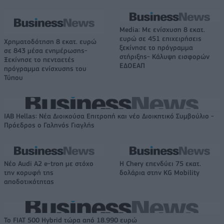
Media: Με ενίσχυση 8 εκατ.
ευρώ σε 451 επιχειρήσεις
Χρηματοδότηση 8 εκατ. ευρώ
ξεκίνησε το πρόγραμμα
σε 843 μέσα ενημέρωσης-
στήριξης- Κάλυψη εισφορών
Ξεκίνησε το πενταετές
ΕΔΟΕΑΠ
πρόγραμμα ενίσχυσης του
Τύπου
IAB Hellas: Νέα Διοικούσα Επιτροπή και νέο Διοικητικό Συμβούλιο -
Πρόεδρος ο Γαληνός Γιαγλής
Νέο Audi A2 e-tron με στόχο
Η Chery επενδύει 75 εκατ.
την κορυφή της
δολάρια στην KG Mobility
αποδοτικότητας
Το FIAT 500 Hybrid τώρα από 18.990 ευρώ