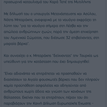
προσωρινό καταυλισμό του Καρά Τεπέ της Μυτιλήνης
Με δήλωσή του ο υπουργός Μετανάστευσης και Ασύλου,
Νότης Μηταράκης, αναφορικά με το ναυάγιο εκφράζει τη
λύπη του "για το ναυάγιο σήμερα στη Λέσβο και την
απώλεια ανθρώπινων ζωών, παρά την άμεση επιχείρηση
του Λιμενικού Σώματος, που διέσωσε 32 επιβαίνοντες, στη
μοιραία βάρκα".
Και συνεχίζει ο κ. Μηταράκης "δείχνοντας" την Τουρκία ως
υπεύθυνη για την κατάσταση που έχει δημιουργηθεί:
"Είναι αδιανόητο να επιτρέπεται να προσπαθούν να
διασχίσουν το Αιγαίο φουσκωτές βάρκες που δεν πληρούν
καμία προϋπόθεση ασφαλείας και οδηγούνται από
ανθρώπους χωρίς άδεια και γνώση των κανόνων της
θάλασσας. Εκείνοι που το επιτρέπουν, πέραν του ότι
παραβιάζουν την Κοινή Δήλωση Ευρωπαϊκής Ένωσης -