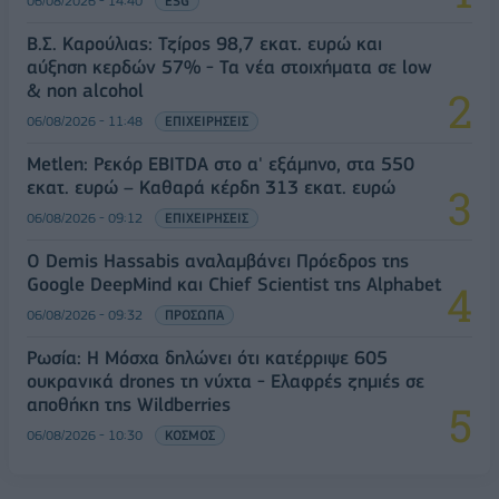
06/08/2026 - 14:40
ESG
Β.Σ. Καρούλιας: Τζίρος 98,7 εκατ. ευρώ και
αύξηση κερδών 57% - Τα νέα στοιχήματα σε low
& non alcohol
06/08/2026 - 11:48
ΕΠΙΧΕΙΡΗΣΕΙΣ
Metlen: Ρεκόρ EBITDA στο α' εξάμηνο, στα 550
εκατ. ευρώ – Καθαρά κέρδη 313 εκατ. ευρώ
06/08/2026 - 09:12
ΕΠΙΧΕΙΡΗΣΕΙΣ
Ο Demis Hassabis αναλαμβάνει Πρόεδρος της
Google DeepMind και Chief Scientist της Alphabet
06/08/2026 - 09:32
ΠΡΟΣΩΠΑ
Ρωσία: Η Μόσχα δηλώνει ότι κατέρριψε 605
ουκρανικά drones τη νύχτα - Ελαφρές ζημιές σε
αποθήκη της Wildberries
06/08/2026 - 10:30
ΚΟΣΜΟΣ