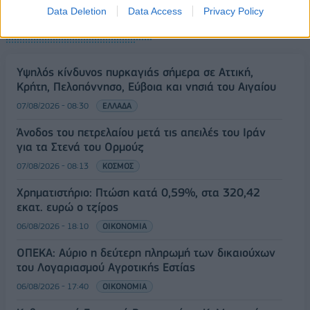
Data Deletion
Data Access
Privacy Policy
ΡΟΗ ΕΙΔΗΣΕΩΝ
Υψηλός κίνδυνος πυρκαγιάς σήμερα σε Αττική,
Κρήτη, Πελοπόννησο, Εύβοια και νησιά του Αιγαίου
07/08/2026 - 08:30
ΕΛΛΑΔΑ
Άνοδος του πετρελαίου μετά τις απειλές του Ιράν
για τα Στενά του Ορμούζ
07/08/2026 - 08:13
ΚΟΣΜΟΣ
Χρηματιστήριο: Πτώση κατά 0,59%, στα 320,42
εκατ. ευρώ ο τζίρος
06/08/2026 - 18:10
ΟΙΚΟΝΟΜΙΑ
ΟΠΕΚΑ: Αύριο η δεύτερη πληρωμή των δικαιούχων
του Λογαριασμού Αγροτικής Εστίας
06/08/2026 - 17:40
ΟΙΚΟΝΟΜΙΑ