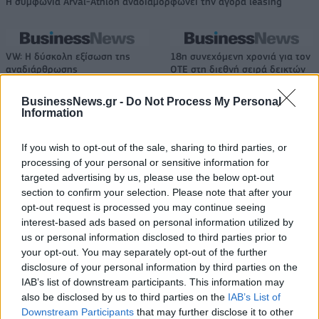
Η συμφωνία Arval-Athlon αναδιαμορφώνει την αγορά leasing
VW: Η δύσκολη εξίσωση της
18η συνεχόμενη χρονιά για τον
αναδιάρθρωσης
ΟΤΕ στη διεθνή σειρά δεικτών
FTSE4Good
BusinessNews.gr -
Do Not Process My Personal
Information
Alpha Bank: Για πρώτη φορά το Αρχαίο Θέατρο Επιδαύρου άνοιξε τις
If you wish to opt-out of the sale, sharing to third parties, or
πύλες του σε όλους
processing of your personal or sensitive information for
targeted advertising by us, please use the below opt-out
section to confirm your selection. Please note that after your
ESG Report 2025: Πώς η ΑΒ Βασιλόπουλος μετατρέπει τη
opt-out request is processed you may continue seeing
βιωσιμότητα σε καθημερινή πράξη
interest-based ads based on personal information utilized by
us or personal information disclosed to third parties prior to
your opt-out. You may separately opt-out of the further
disclosure of your personal information by third parties on the
IAB’s list of downstream participants. This information may
also be disclosed by us to third parties on the
IAB’s List of
ΠΕΡΙΣΣΌΤΕΡΑ ΣΕ ΑΥΤΉ ΤΗΝ ΚΑΤΗΓΟΡΊΑ
Downstream Participants
that may further disclose it to other