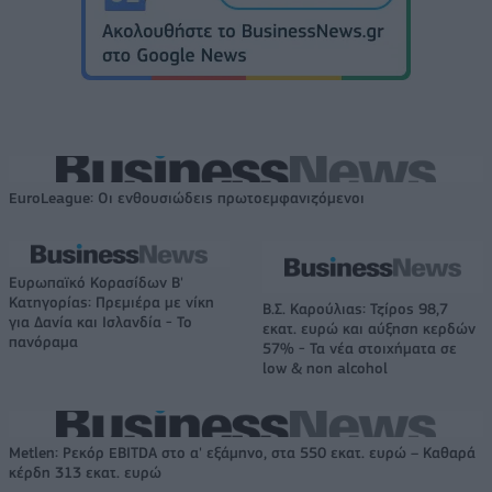
EuroLeague: Οι ενθουσιώδεις πρωτοεμφανιζόμενοι
Ευρωπαϊκό Κορασίδων Β'
Κατηγορίας: Πρεμιέρα με νίκη
Β.Σ. Καρούλιας: Τζίρος 98,7
για Δανία και Ισλανδία - Το
εκατ. ευρώ και αύξηση κερδών
πανόραμα
57% - Τα νέα στοιχήματα σε
low & non alcohol
Metlen: Ρεκόρ EBITDA στο α' εξάμηνο, στα 550 εκατ. ευρώ – Καθαρά
κέρδη 313 εκατ. ευρώ