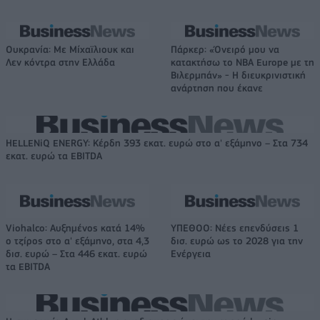
Ουκρανία: Με Μίχαϊλιουκ και
Πάρκερ: «Όνειρό μου να
Λεν κόντρα στην Ελλάδα
κατακτήσω το ΝΒΑ Europe με τη
Βιλερμπάν» - Η διευκρινιστική
ανάρτηση που έκανε
HELLENiQ ENERGY: Κέρδη 393 εκατ. ευρώ στο α' εξάμηνο – Στα 734
εκατ. ευρώ τα EBITDA
Viohalco: Αυξημένος κατά 14%
ΥΠΕΘΟΟ: Νέες επενδύσεις 1
ο τζίρος στο α' εξάμηνο, στα 4,3
δισ. ευρώ ως το 2028 για την
δισ. ευρώ – Στα 446 εκατ. ευρώ
Ενέργεια
τα EBITDA