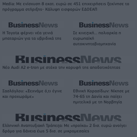
Media: Με ενίσχυση 8 εκατ. ευρώ σε 451 επιχειρήσεις ξεκίνησε το
πρόγραμμα στήριξης- Κάλυψη εισφορών ΕΔΟΕΑΠ
Η Toyota φέρνει νέα γενιά
Σε κινεζική… πολιορκία η
μπαταριών για τα υβριδικά της
ευρωπαϊκή
αυτοκινητοβιομηχανία
Νέο Audi A2 e-tron με στόχο την κορυφή της αποδοτικότητας
Σασλόγλου: «Ξεχνάμε ό,τι έγινε
Εθνική Κορασίδων: Νίκησε με
και προχωράμε»
74-65 τη Δανία και παίζει
ημιτελικό με τη Νορβηγία
Ελληνική Αναπτυξιακή Τράπεζα: Με «προίκα» 2 δισ. ευρώ ανοίγει
δρόμο για δάνεια έως 5 δισ. σε μικρομεσαίες