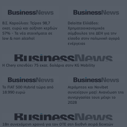
Β.Σ. Καρούλιας: Τζίρος 98,7
Deloitte Ελλάδος:
εκατ. ευρώ και αύξηση κερδών
Χρηματοοικονομικός
57% - Τα νέα στοιχήματα σε
σύμβουλος της ΔΕΗ για την
low & non alcohol
είσοδο στην πολωνική αγορά
ενέργειας
Η Chery επενδύει 75 εκατ. δολάρια στην KG Mobility
Το FIAT 500 Hybrid τώρα από
Ατρόμητος και Novibet
18.990 ευρώ
συνεχίζουν μαζί: Ανανέωση της
συνεργασίας τους μέχρι το
2028
18η συνεχόμενη χρονιά για τον ΟΤΕ στη διεθνή σειρά δεικτών