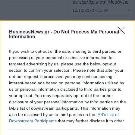
τις εξελίξεις στη Μεσόγειο
12/10/2020 - 13:44
BusinessNews.gr -
Do Not Process My Personal
Information
If you wish to opt-out of the sale, sharing to third parties, or
processing of your personal or sensitive information for
targeted advertising by us, please use the below opt-out
section to confirm your selection. Please note that after your
opt-out request is processed you may continue seeing
interest-based ads based on personal information utilized by
us or personal information disclosed to third parties prior to
your opt-out. You may separately opt-out of the further
disclosure of your personal information by third parties on the
ΡΟΗ ΕΙΔΗΣΕΩΝ
IAB’s list of downstream participants. This information may
also be disclosed by us to third parties on the
IAB’s List of
Downstream Participants
that may further disclose it to other
third parties.
Κορυφώνεται η έξοδος του Αυγούστου – Πάνω από