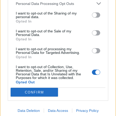
56.000 επιβάτες αναχωρούν σήμερα από τα λιμάνια
Personal Data Processing Opt Outs
της Αττικής
08/08/2026 - 14:30
ΕΛΛΑΔΑ
I want to opt-out of the Sharing of my
personal data.
Opted In
Δυτική Αττική: Η επόμενη ημέρα μετά τις πυρκαγιές –
Τα έργα Antinero και η «μάχη» πριν από τις βροχές
I want to opt-out of the Sale of my
Personal Data.
08/08/2026 - 14:08
ΕΛΛΑΔΑ
Opted In
Ειδικό Χωροταξικό για τον Τουρισμό: Οι νέοι κανόνες
I want to opt-out of processing my
για επενδύσεις, νησιά και προορισμούς υπό πίεση
Personal Data for Targeted Advertising.
Opted In
08/08/2026 - 13:21
ΤΟΥΡΙΣΜΟΣ
I want to opt-out of Collection, Use,
Υπουργείο Εργασίας: Ο “χάρτης” των πληρωμών από
Retention, Sale, and/or Sharing of my
τον e-ΕΦΚΑ και τη ΔΥΠΑ έως τις 14 Αυγούστου
Personal Data that Is Unrelated with the
Purposes for which it was collected.
08/08/2026 - 12:58
ΟΙΚΟΝΟΜΙΑ
Opted Out
Οι Hamilton Reserve Bank και SEE Capital Hamilton
CONFIRM
Ltd. συνάπτουν συμφωνία υπηρεσιών μάρκετινγκ
08/08/2026 - 13:44
ΕΠΙΧΕΙΡΗΣΕΙΣ
Data Deletion
Data Access
Privacy Policy
Χρηματιστήριο Αθηνών: Εβδομαδιαία άνοδος 1,76%,