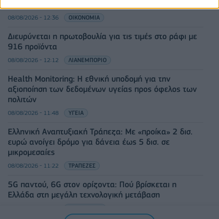
κέρδη 23,31% από τις αρχές του έτους
08/08/2026 - 12:36
ΟΙΚΟΝΟΜΙΑ
Διευρύνεται η πρωτοβουλία για τις τιμές στο ράφι με
916 προϊόντα
08/08/2026 - 12:12
ΛΙΑΝΕΜΠΟΡΙΟ
Health Monitoring: Η εθνική υποδομή για την
αξιοποίηση των δεδομένων υγείας προς όφελος των
πολιτών
08/08/2026 - 11:48
ΥΓΕΙΑ
Ελληνική Αναπτυξιακή Τράπεζα: Με «προίκα» 2 δισ.
ευρώ ανοίγει δρόμο για δάνεια έως 5 δισ. σε
μικρομεσαίες
08/08/2026 - 11:22
ΤΡΑΠΕΖΕΣ
5G παντού, 6G στον ορίζοντα: Πού βρίσκεται η
Ελλάδα στη μεγάλη τεχνολογική μετάβαση
08/08/2026 - 10:54
ΤΕΧΝΟΛΟΓΙΑ