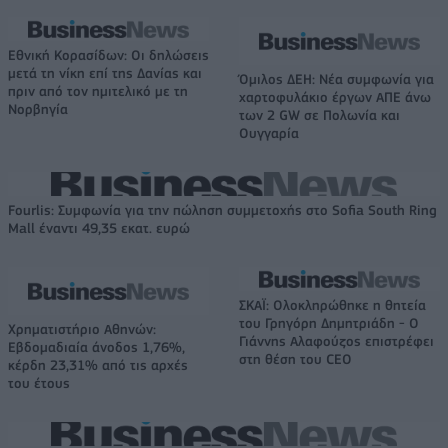
Εθνική Κορασίδων: Οι δηλώσεις
μετά τη νίκη επί της Δανίας και
Όμιλος ΔΕΗ: Νέα συμφωνία για
πριν από τον ημιτελικό με τη
χαρτοφυλάκιο έργων ΑΠΕ άνω
Νορβηγία
των 2 GW σε Πολωνία και
Ουγγαρία
Fourlis: Συμφωνία για την πώληση συμμετοχής στο Sofia South Ring
Mall έναντι 49,35 εκατ. ευρώ
ΣΚΑΪ: Ολοκληρώθηκε η θητεία
του Γρηγόρη Δημητριάδη - Ο
Χρηματιστήριο Αθηνών:
Γιάννης Αλαφούζος επιστρέφει
Εβδομαδιαία άνοδος 1,76%,
στη θέση του CEO
κέρδη 23,31% από τις αρχές
του έτους