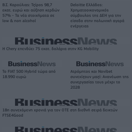
Β.Σ. Καρούλιας: Τζίρος 98,7
Deloitte Ελλάδος:
εκατ. ευρώ και αύξηση κερδών
Χρηματοοικονομικός
57% - Τα νέα στοιχήματα σε
σύμβουλος της ΔΕΗ για την
low & non alcohol
είσοδο στην πολωνική αγορά
ενέργειας
Η Chery επενδύει 75 εκατ. δολάρια στην KG Mobility
Το FIAT 500 Hybrid τώρα από
Ατρόμητος και Novibet
18.990 ευρώ
συνεχίζουν μαζί: Ανανέωση της
συνεργασίας τους μέχρι το
2028
18η συνεχόμενη χρονιά για τον ΟΤΕ στη διεθνή σειρά δεικτών
FTSE4Good