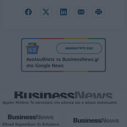
Αρμάνι Μιλάνο: Το καινούριο της ρόστερ και ο αέρας ανανέωσης
Εθνική Κορασίδων: Οι δηλώσεις