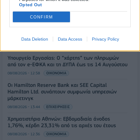
βροχές
Opted Out
08/08/2026 - 14:08
ΕΛΛΑΔΑ
CONFIRM
Ειδικό Χωροταξικό για τον Τουρισμό: Οι νέοι
κανόνες για επενδύσεις, νησιά και προορισμούς υπό
πίεση
Data Deletion
Data Access
Privacy Policy
08/08/2026 - 13:21
ΤΟΥΡΙΣΜΟΣ
Υπουργείο Εργασίας: Ο “χάρτης” των πληρωμών
από τον e-ΕΦΚΑ και τη ΔΥΠΑ έως τις 14 Αυγούστου
08/08/2026 - 12:58
ΟΙΚΟΝΟΜΙΑ
Οι Hamilton Reserve Bank και SEE Capital
Hamilton Ltd. συνάπτουν συμφωνία υπηρεσιών
μάρκετινγκ
08/08/2026 - 13:44
ΕΠΙΧΕΙΡΗΣΕΙΣ
Χρηματιστήριο Αθηνών: Εβδομαδιαία άνοδος
1,76%, κέρδη 23,31% από τις αρχές του έτους
08/08/2026 - 12:36
ΟΙΚΟΝΟΜΙΑ