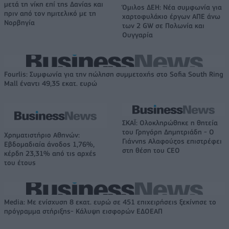
μετά τη νίκη επί της Δανίας και
Όμιλος ΔΕΗ: Νέα συμφωνία για
πριν από τον ημιτελικό με τη
χαρτοφυλάκιο έργων ΑΠΕ άνω
Νορβηγία
των 2 GW σε Πολωνία και
Ουγγαρία
Fourlis: Συμφωνία για την πώληση συμμετοχής στο Sofia South Ring
Mall έναντι 49,35 εκατ. ευρώ
ΣΚΑΪ: Ολοκληρώθηκε η θητεία
του Γρηγόρη Δημητριάδη - Ο
Χρηματιστήριο Αθηνών:
Γιάννης Αλαφούζος επιστρέφει
Εβδομαδιαία άνοδος 1,76%,
στη θέση του CEO
κέρδη 23,31% από τις αρχές
του έτους
Media: Με ενίσχυση 8 εκατ. ευρώ σε 451 επιχειρήσεις ξεκίνησε το
πρόγραμμα στήριξης- Κάλυψη εισφορών ΕΔΟΕΑΠ