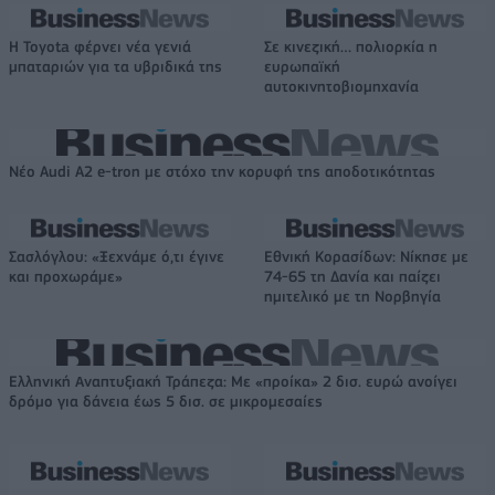
Η Toyota φέρνει νέα γενιά
Σε κινεζική… πολιορκία η
μπαταριών για τα υβριδικά της
ευρωπαϊκή
αυτοκινητοβιομηχανία
Νέο Audi A2 e-tron με στόχο την κορυφή της αποδοτικότητας
Σασλόγλου: «Ξεχνάμε ό,τι έγινε
Εθνική Κορασίδων: Νίκησε με
και προχωράμε»
74-65 τη Δανία και παίζει
ημιτελικό με τη Νορβηγία
Ελληνική Αναπτυξιακή Τράπεζα: Με «προίκα» 2 δισ. ευρώ ανοίγει
δρόμο για δάνεια έως 5 δισ. σε μικρομεσαίες