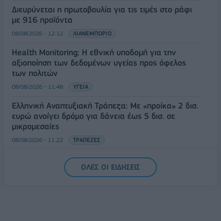
Διευρύνεται η πρωτοβουλία για τις τιμές στο ράφι
με 916 προϊόντα
08/08/2026 - 12:12
ΛΙΑΝΕΜΠΟΡΙΟ
Health Monitoring: Η εθνική υποδομή για την
αξιοποίηση των δεδομένων υγείας προς όφελος
των πολιτών
08/08/2026 - 11:48
ΥΓΕΙΑ
Ελληνική Αναπτυξιακή Τράπεζα: Με «προίκα» 2 δισ.
ευρώ ανοίγει δρόμο για δάνεια έως 5 δισ. σε
μικρομεσαίες
08/08/2026 - 11:22
ΤΡΑΠΕΖΕΣ
5G παντού, 6G στον ορίζοντα: Πού βρίσκεται η
ΟΛΕΣ ΟΙ ΕΙΔΗΣΕΙΣ
Ελλάδα στη μεγάλη τεχνολογική μετάβαση
08/08/2026 - 10:54
ΤΕΧΝΟΛΟΓΙΑ