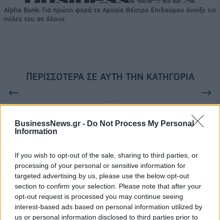
Alpha Bank: Για πρώτη φορά το Αρχαίο Θέατρο Επιδαύρου άνοιξε τις
πύλες του σε όλους
ΠΕΡΙΣΣΌΤΕΡΑ ΣΕ ΑΥΤΉ ΤΗΝ ΚΑΤΗΓΟΡΊΑ
BusinessNews.gr -
Do Not Process My Personal
Information
Βαρύ πένθος για την
ηθοποιό Μιμή Ντενίση
If you wish to opt-out of the sale, sharing to third parties, or
Κορωνοϊός: Στο Άγιο Όρος
22/09/2020 - 13:34
processing of your personal or sensitive information for
ο Τσιόδρας-Ανησυχία για
targeted advertising by us, please use the below opt-out
τα κρούσματα
section to confirm your selection. Please note that after your
22/09/2020 - 12:25
opt-out request is processed you may continue seeing
interest-based ads based on personal information utilized by
us or personal information disclosed to third parties prior to