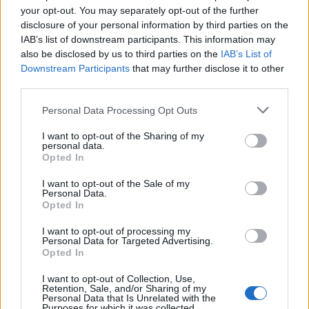
your opt-out. You may separately opt-out of the further
disclosure of your personal information by third parties on the
IAB’s list of downstream participants. This information may
also be disclosed by us to third parties on the
IAB’s List of
Downstream Participants
that may further disclose it to other
third parties.
Personal Data Processing Opt Outs
I want to opt-out of the Sharing of my
personal data.
Opted In
ΡΟΗ ΕΙΔΗΣΕΩΝ
I want to opt-out of the Sale of my
Personal Data.
Opted In
Κορυφώνεται η έξοδος του Αυγούστου – Πάνω από
56.000 επιβάτες αναχωρούν σήμερα από τα
I want to opt-out of processing my
λιμάνια της Αττικής
Personal Data for Targeted Advertising.
Opted In
08/08/2026 - 14:30
ΕΛΛΑΔΑ
I want to opt-out of Collection, Use,
Δυτική Αττική: Η επόμενη ημέρα μετά τις πυρκαγιές
Retention, Sale, and/or Sharing of my
Personal Data that Is Unrelated with the
– Τα έργα Antinero και η «μάχη» πριν από τις
Purposes for which it was collected.