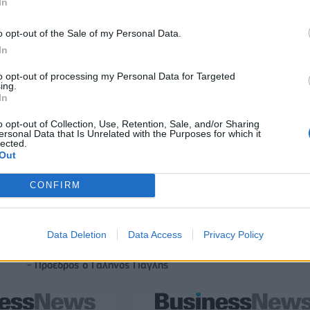
In
o opt-out of the Sale of my Personal Data.
In
to opt-out of processing my Personal Data for Targeted
ing.
In
Άρης: Ανακοίνωσε την απόκτηση του Άνταμ Μοκόκα - Δωρεά
ΚΑΕ στους πυρόπληκτους
o opt-out of Collection, Use, Retention, Sale, and/or Sharing
ersonal Data that Is Unrelated with the Purposes for which it
lected.
Out
ITDA στο α' εξάμηνο,
Χρηματοδότηση 8 εκατ. ευρώ σε 843
υρώ – Καθαρά κέρδη 313
μέσα ενημέρωσης- Ξεκίνησε το πεντ
CONFIRM
πρόγραμμα ενίσχυσης του Τύπου
Data Deletion
Data Access
Privacy Policy
IAB Hellas: Νέα Διοικούσα Επιτροπή και νέο Διοικητικό Συμβ
- Πρόεδρος ο Γαληνός Γιαγλής