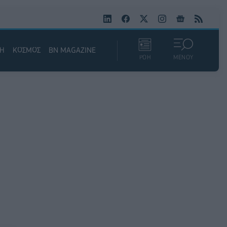
ΚΗ
ΚΟΣΜΟΣ
BN MAGAZINE
ΡΟΗ
ΜΕΝΟΥ