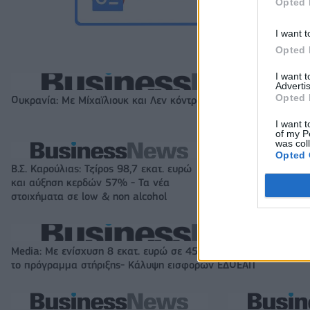
Opted 
I want t
Opted 
I want 
Advertis
Opted 
Ουκρανία: Με Μίχαϊλιουκ και Λεν κόντρα στην Ελλάδα
I want t
of my P
was col
Opted 
Β.Σ. Καρούλιας: Τζίρος 98,7 εκατ. ευρώ
Metlen: Ρεκόρ EB
και αύξηση κερδών 57% - Τα νέα
στα 550 εκατ. ε
στοιχήματα σε low & non alcohol
εκατ. ευρώ
Media: Με ενίσχυση 8 εκατ. ευρώ σε 451 επιχειρήσεις ξεκίνησε
το πρόγραμμα στήριξης- Κάλυψη εισφορών ΕΔΟΕΑΠ