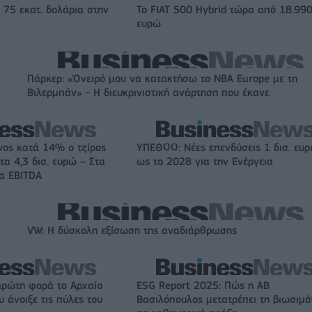
 75 εκατ. δολάρια στην
Το FIAT 500 Hybrid τώρα από 18.99
ευρώ
Πάρκερ: «Όνειρό μου να κατακτήσω το ΝΒΑ Europe με τη
Βιλερμπάν» - Η διευκρινιστική ανάρτηση που έκανε
νος κατά 14% ο τζίρος
ΥΠΕΘΟΟ: Νέες επενδύσεις 1 δισ. ευ
τα 4,3 δισ. ευρώ – Στα
ως το 2028 για την Ενέργεια
τα EBITDA
VW: Η δύσκολη εξίσωση της αναδιάρθρωσης
πρώτη φορά το Αρχαίο
ESG Report 2025: Πώς η ΑΒ
 άνοιξε τις πύλες του
Βασιλόπουλος μετατρέπει τη βιωσιμό