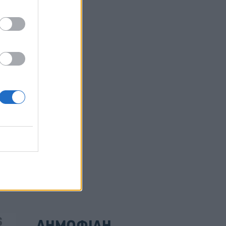
 της
αετές
ούλιο
ΔΗΜΟΦΙΛΗ