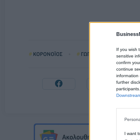
Business
If you wish 
ΚΟΡΟΝΟΪΟΣ
ΓΩΓΟΣ
sensitive in
confirm you
continue se
information 
further disc
participants
Downstream 
Persona
I want t