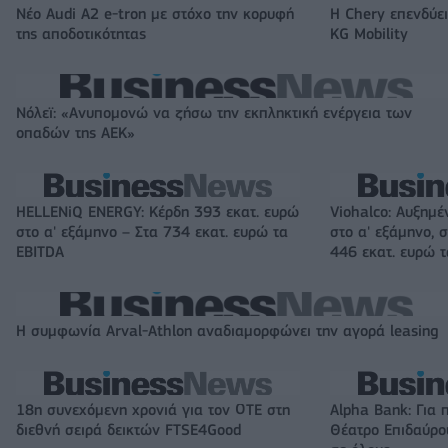
Νέο Audi A2 e-tron με στόχο την κορυφή
Η Chery επενδύει
της αποδοτικότητας
KG Mobility
Νόλεϊ: «Ανυπομονώ να ζήσω την εκπληκτική ενέργεια των
οπαδών της ΑΕΚ»
HELLENiQ ENERGY: Κέρδη 393 εκατ. ευρώ
Viohalco: Αυξημέ
στο α' εξάμηνο – Στα 734 εκατ. ευρώ τα
στο α' εξάμηνο, σ
EBITDA
446 εκατ. ευρώ 
Η συμφωνία Arval-Athlon αναδιαμορφώνει την αγορά leasing
18η συνεχόμενη χρονιά για τον ΟΤΕ στη
Alpha Bank: Για 
διεθνή σειρά δεικτών FTSE4Good
Θέατρο Επιδαύρου