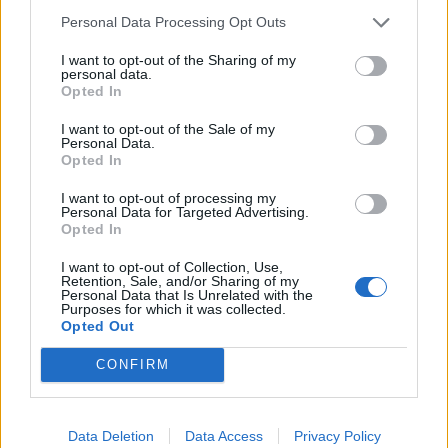
Personal Data Processing Opt Outs
Άνοδος του πετρελαίου μετά τις απειλές του Ιράν
I want to opt-out of the Sharing of my
για τα Στενά του Ορμούζ
personal data.
Opted In
07/08/2026 - 08:13
ΚΟΣΜΟΣ
I want to opt-out of the Sale of my
Χρηματιστήριο: Πτώση κατά 0,59%, στα 320,42
Personal Data.
εκατ. ευρώ ο τζίρος
Opted In
06/08/2026 - 18:10
ΟΙΚΟΝΟΜΙΑ
I want to opt-out of processing my
Personal Data for Targeted Advertising.
ΟΠΕΚΑ: Αύριο η δεύτερη πληρωμή των δικαιούχων
Opted In
του Λογαριασμού Αγροτικής Εστίας
I want to opt-out of Collection, Use,
06/08/2026 - 17:40
ΟΙΚΟΝΟΜΙΑ
Retention, Sale, and/or Sharing of my
Personal Data that Is Unrelated with the
Κυβερνητική Επιτροπή Βιομηχανίας- Κ. Μητσοτάκης:
Purposes for which it was collected.
Opted Out
Στρατηγική προτεραιότητα η ενίσχυση της
βιομηχανίας
CONFIRM
06/08/2026 - 17:18
ΠΟΛΙΤΙΚΗ
Από τις 28 Αυγούστου η ψηφιακή ενεργοποίηση της
Data Deletion
Data Access
Privacy Policy
Κάρτας Αγρότη μέσω της ΕΑΕ 2026