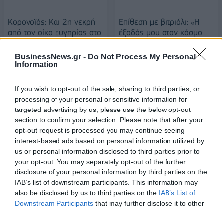
Κορονοϊός: Και 2η νεκρή
Επίθεση με βιτριόλι: «Η
από τον οίκο ευγηρίας στο
έξοδός μου στον κόσμο
Ασβεστοχώρι
είναι μια πρώτη, μικρή,
νίκη»
BusinessNews.gr -
Do Not Process My Personal
13/08/2020 - 15:30
Information
13/08/2020 - 16:31
If you wish to opt-out of the sale, sharing to third parties, or
processing of your personal or sensitive information for
targeted advertising by us, please use the below opt-out
section to confirm your selection. Please note that after your
opt-out request is processed you may continue seeing
interest-based ads based on personal information utilized by
us or personal information disclosed to third parties prior to
your opt-out. You may separately opt-out of the further
disclosure of your personal information by third parties on the
IAB’s list of downstream participants. This information may
also be disclosed by us to third parties on the
IAB’s List of
Downstream Participants
that may further disclose it to other
ΡΟΗ ΕΙΔΗΣΕΩΝ
third parties.