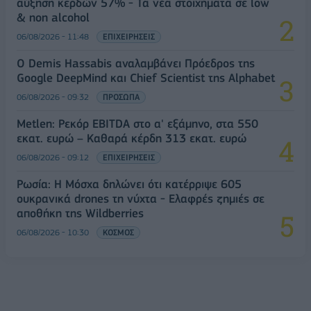
αύξηση κερδών 57% - Τα νέα στοιχήματα σε low
& non alcohol
06/08/2026 - 11:48
ΕΠΙΧΕΙΡΗΣΕΙΣ
Ο Demis Hassabis αναλαμβάνει Πρόεδρος της
Google DeepMind και Chief Scientist της Alphabet
06/08/2026 - 09:32
ΠΡΟΣΩΠΑ
Metlen: Ρεκόρ EBITDA στο α' εξάμηνο, στα 550
εκατ. ευρώ – Καθαρά κέρδη 313 εκατ. ευρώ
06/08/2026 - 09:12
ΕΠΙΧΕΙΡΗΣΕΙΣ
Ρωσία: Η Μόσχα δηλώνει ότι κατέρριψε 605
ουκρανικά drones τη νύχτα - Ελαφρές ζημιές σε
αποθήκη της Wildberries
06/08/2026 - 10:30
ΚΟΣΜΟΣ