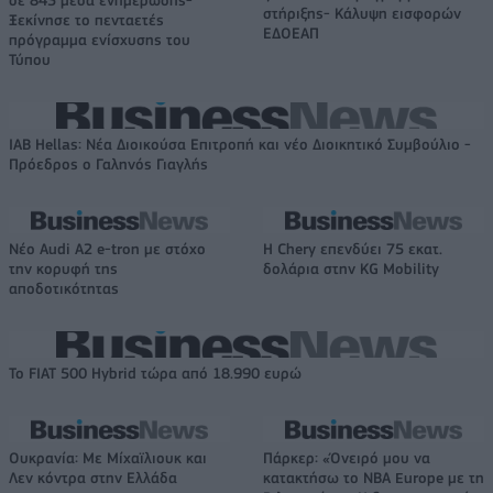
σε 843 μέσα ενημέρωσης-
στήριξης- Κάλυψη εισφορών
Ξεκίνησε το πενταετές
ΕΔΟΕΑΠ
πρόγραμμα ενίσχυσης του
Τύπου
IAB Hellas: Νέα Διοικούσα Επιτροπή και νέο Διοικητικό Συμβούλιο -
Πρόεδρος ο Γαληνός Γιαγλής
Νέο Audi A2 e-tron με στόχο
Η Chery επενδύει 75 εκατ.
την κορυφή της
δολάρια στην KG Mobility
αποδοτικότητας
Το FIAT 500 Hybrid τώρα από 18.990 ευρώ
Ουκρανία: Με Μίχαϊλιουκ και
Πάρκερ: «Όνειρό μου να
Λεν κόντρα στην Ελλάδα
κατακτήσω το ΝΒΑ Europe με τη