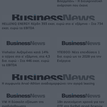
Βιλερμπάν» - Η διευκρινιστική
ανάρτηση που έκανε
HELLENiQ ENERGY: Κέρδη 393 εκατ. ευρώ στο α' εξάμηνο – Στα 734
εκατ. ευρώ τα EBITDA
Viohalco: Αυξημένος κατά 14%
ΥΠΕΘΟΟ: Νέες επενδύσεις 1
ο τζίρος στο α' εξάμηνο, στα 4,3
δισ. ευρώ ως το 2028 για την
δισ. ευρώ – Στα 446 εκατ. ευρώ
Ενέργεια
τα EBITDA
Η συμφωνία Arval-Athlon αναδιαμορφώνει την αγορά leasing
VW: Η δύσκολη εξίσωση της
18η συνεχόμενη χρονιά για τον
αναδιάρθρωσης
ΟΤΕ στη διεθνή σειρά δεικτών