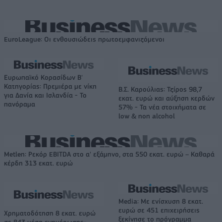
EuroLeague: Οι ενθουσιώδεις πρωτοεμφανιζόμενοι
Ευρωπαϊκό Κορασίδων Β'
Κατηγορίας: Πρεμιέρα με νίκη
Β.Σ. Καρούλιας: Τζίρος 98,7
για Δανία και Ισλανδία - Το
εκατ. ευρώ και αύξηση κερδών
πανόραμα
57% - Τα νέα στοιχήματα σε
low & non alcohol
Metlen: Ρεκόρ EBITDA στο α' εξάμηνο, στα 550 εκατ. ευρώ – Καθαρά
κέρδη 313 εκατ. ευρώ
Media: Με ενίσχυση 8 εκατ.
ευρώ σε 451 επιχειρήσεις
Χρηματοδότηση 8 εκατ. ευρώ
ξεκίνησε το πρόγραμμα