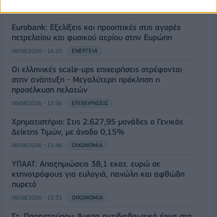
06/08/2026 - 16:51
ΟΙΚΟΝΟΜΙΑ
Eurobank: Εξελίξεις και προοπτικές στις αγορές
πετρελαίου και φυσικού αερίου στην Ευρώπη
06/08/2026 - 16:20
ΕΝΕΡΓΕΙΑ
Οι ελληνικές scale-ups επιχειρήσεις στρέφονται
στην ανάπτυξη - Μεγαλύτερη πρόκληση η
προσέλκυση πελατών
06/08/2026 - 15:56
ΕΠΙΧΕΙΡΗΣΕΙΣ
Χρηματιστήριο: Στις 2.627,95 μονάδες ο Γενικός
Δείκτης Τιμών, με άνοδο 0,15%
06/08/2026 - 15:46
ΟΙΚΟΝΟΜΙΑ
ΥΠΑΑΤ: Αποζημιώσεις 38,1 εκατ. ευρώ σε
κτηνοτρόφους για ευλογιά, πανώλη και αφθώδη
πυρετό
06/08/2026 - 15:33
ΟΙΚΟΝΟΜΙΑ
Στ. Παπασταύρου: Άμεσα αντιδιαβρωτικά έργα στη