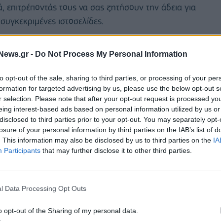
ά, επιτρέποντάς τους να σας ζητήσουν την άδεια για
συγκεκριμένες ιστοσελίδες.
υνεννόηση με την υπόλοιπη οικογένεια είναι να
News.gr -
Do Not Process My Personal Information
ο» που θα καθορίζει το χρόνο που μπορείτε όλοι
συμβόλαιο θα πρέπει να περιλαμβάνει και εσάς, το
to opt-out of the sale, sharing to third parties, or processing of your per
formation for targeted advertising by us, please use the below opt-out s
δουλειά σε μια συγκεκριμένη ώρα κάθε μέρα για να
r selection. Please note that after your opt-out request is processed y
ει το καλό παράδειγμα σε όλους.
eing interest-based ads based on personal information utilized by us or
disclosed to third parties prior to your opt-out. You may separately opt-
losure of your personal information by third parties on the IAB’s list of
την ασφάλεια στο διαδίκτυο
. This information may also be disclosed by us to third parties on the
IA
α χρησιμοποιούν τις ψηφιακές συσκευές. Αυτό δεν
Participants
that may further disclose it to other third parties.
ς να τις χρησιμοποιούν υπεύθυνα. Είναι πολύ
ιαφορές του internet από την πραγματική ζωή. Όπως
ί μια φωτογραφία ενός μικρού αγοριού στο προφίλ
l Data Processing Opt Outs
κας. Αυτή είναι επίσης μια καλή ευκαιρία για να
o opt-out of the Sharing of my personal data.
ια στο διαδίκτυο, όπως το να μην απαντούν στο