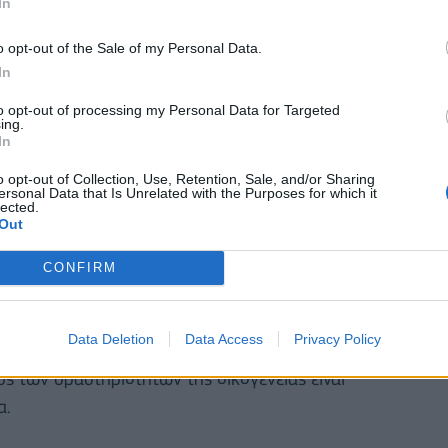
In
ου σπιτιού σας ή φωτογραφίες σας.
o opt-out of the Sale of my Personal Data.
 με τα παιδιά σας για να τα εκθέσετε σε
In
 ή που να ενισχύει τη δημιουργικότητά τους.
to opt-out of processing my Personal Data for Targeted
ing.
ernet προσφέρει εργαλεία για μάθηση και
In
αιδί σας να ονομάσει μια χώρα. Στη συνέχεια,
o opt-out of Collection, Use, Retention, Sale, and/or Sharing
ωτογραφίες, μάθετε για την ιστορία της κ.λπ.
ersonal Data that Is Unrelated with the Purposes for which it
lected.
Out
θόνη, τόσο για το καλό των παιδιών όσο και για το
CONFIRM
όπους για να «συνδεθείτε» και να καλύψετε τις
 της τεχνολογίας. Η συμμετοχή των παιδιών στην
Data Deletion
Data Access
Privacy Policy
γορά των τροφίμων και των ειδών πρώτης ανάγκης,
ς των δραστηριοτήτων της οικογένειας είναι
α.