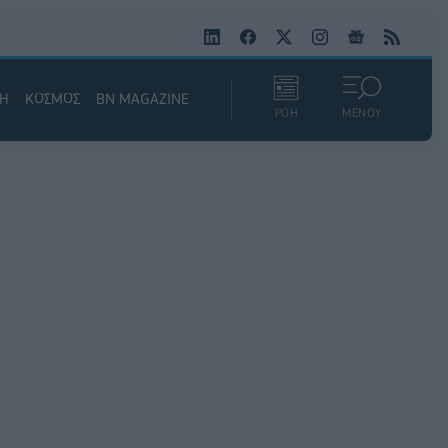
ΚΗ
ΚΟΣΜΟΣ
BN MAGAZINE
ΡΟΗ
ΜΕΝΟΥ