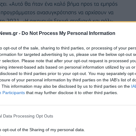
ζει. «Αυτό θα ήταν ένα καλό βήμα προς τα εμπρός
ου προγράμματος ανασυγκρότησης να αρχίσουν να
το 2021. «Η οικονομία ξεκινά σταδιακά και πάλι»,
ίνδυνος του διαφορετικού ρυθμού ανόδου μεταξύ
News.gr -
Do Not Process My Personal Information
για την ευρωπαϊκή συνοχή. «Πρέπει να
ν αρχή», λέει ο κ. Τζεντιλόνι.
to opt-out of the sale, sharing to third parties, or processing of your per
formation for targeted advertising by us, please use the below opt-out s
r selection. Please note that after your opt-out request is processed y
eing interest-based ads based on personal information utilized by us or
disclosed to third parties prior to your opt-out. You may separately opt-
losure of your personal information by third parties on the IAB’s list of
. This information may also be disclosed by us to third parties on the
IA
Participants
that may further disclose it to other third parties.
l Data Processing Opt Outs
o opt-out of the Sharing of my personal data.