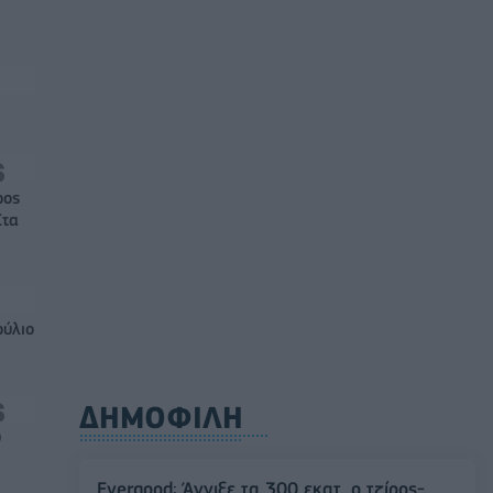
ρος
Στα
ούλιο
ΔΗΜΟΦΙΛΗ
0
Evergood: Άγγιξε τα 300 εκατ. ο τζίρος-