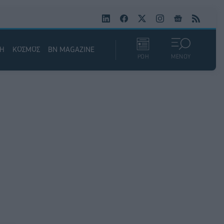
ΚΗ
ΚΟΣΜΟΣ
BN MAGAZINE
ΡΟΗ
ΜΕΝΟΥ