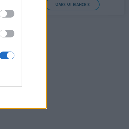
Ιατρικής του Πανεπιστημίου Πατρών
ΟΛΕΣ ΟΙ ΕΙΔΗΣΕΙΣ
06/08/2026 - 10:08
ΕΛΛΑΔΑ
Συνάντηση συνεργασίας Ε.Β.Ε.Π. με τον
υπουργό Ανάπτυξης ενόψει ΔΕΘ
06/08/2026 - 09:52
ΟΙΚΟΝΟΜΙΑ