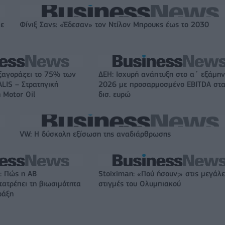
με
Φίνιξ Σανς: «Έδεσαν» τον Ντίλον Μπρουκς έως το 2030
ξαγοράζει το 75% των
ΔΕΗ: Ισχυρή ανάπτυξη στο α΄ εξάμη
LIS – Στρατηγική
2026 με προσαρμοσμένο EBITDA στα
 Motor Oil
δισ. ευρώ
VW: Η δύσκολη εξίσωση της αναδιάρθρωσης
: Πώς η ΑΒ
Stoiximan: «Πού ήσουν;» στις μεγάλε
ατρέπει τη βιωσιμότητα
στιγμές του Ολυμπιακού
ράξη