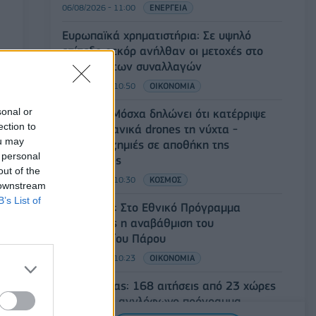
06/08/2026 - 11:00
ΕΝΕΡΓΕΙΑ
Ευρωπαϊκά χρηματιστήρια: Σε υψηλό
επίπεδο ρεκόρ ανήλθαν οι μετοχές στο
ξεκίνημα των συναλλαγών
06/08/2026 - 10:50
ΟΙΚΟΝΟΜΙΑ
sonal or
Ρωσία: Η Μόσχα δηλώνει ότι κατέρριψε
ection to
605 ουκρανικά drones τη νύχτα -
ou may
Ελαφρές ζημιές σε αποθήκη της
 personal
Wildberries
out of the
06/08/2026 - 10:30
ΚΟΣΜΟΣ
 downstream
B’s List of
Χρ. Δήμας: Στο Εθνικό Πρόγραμμα
Ανάπτυξης η αναβάθμιση του
Αεροδρομίου Πάρου
06/08/2026 - 10:23
ΟΙΚΟΝΟΜΙΑ
Υπ. Παιδείας: 168 αιτήσεις από 23 χώρες
για το νέο αγγλόφωνο πρόγραμμα