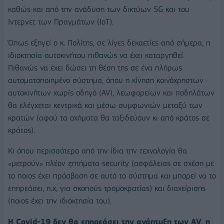
καθώς και από την ανάδυση των δικτύων 5G και του
Ιντερνετ των Πραγμάτων (ΙοΤ).
Όπως εξηγεί ο κ. Πολίτης, σε λίγες δεκαετίες από σήμερα, η
ιδιοκτησία αυτοκινήτου πιθανώς να έχει καταργηθεί.
Πιθανώς να έχει δώσει τη θέση της σε ένα πλήρως
αυτοματοποιημένο σύστημα, όπου η κίνηση κοινόχρηστων
αυτοκινήτων χωρίς οδηγό (AV), λεωφορείων και ποδηλάτων
θα ελέγχεται κεντρικά και μέσω συμφωνιών μεταξύ των
κρατών (αφού τα οχήματα θα ταξιδεύουν κι από κράτος σε
κράτος).
Κι όπου περισσότερο από την ίδια την τεχνολογία θα
«μετρούν» πλέον ζητήματα security (ασφάλειας σε σχέση με
το ποιος έχει πρόσβαση σε αυτό το σύστημα και μπορεί να το
επηρεάσει, π.χ, για σκοπούς τρομοκρατίας) και διαχείρισης
(ποιος έχει την ιδιοκτησία του).
Η Covid-19 δεν θα επηρεάσει την ανάπτυξη των ΑV, η