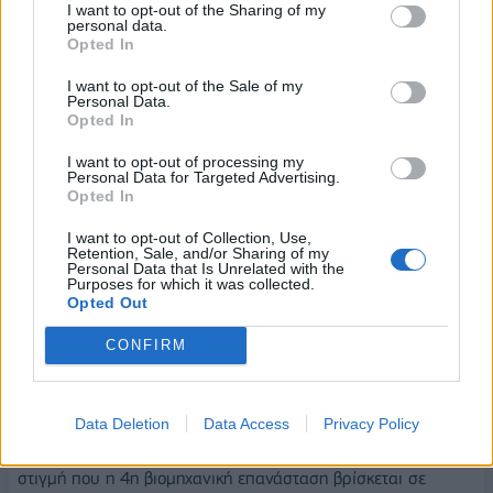
I want to opt-out of the Sharing of my
personal data.
Η Ελλάδα προσφέρει ιδανικό περιβάλλον για δοκιμές
Opted In
ΑV
I want to opt-out of the Sale of my
Διατυπώνει δε την εκτίμηση ότι η Ελλάδα προσφέρει ιδανικό
Personal Data.
Opted In
περιβάλλον για δοκιμές αυτόνομων οχημάτων: «Πρόσφατα
μιλούσα με συνάδελφο από το Κόβεντρι (Αγγλία), όπου
I want to opt-out of processing my
Personal Data for Targeted Advertising.
γίνονται δοκιμές AV σε πραγματικό περιβάλλον. Μου
Opted In
ανέφερε ότι υπάρχει μεγάλη ζήτηση για χώρους δοκιμών σε
I want to opt-out of Collection, Use,
πραγματικό περιβάλλον και ότι η Ελλάδα προσφέρει ιδανικές
Retention, Sale, and/or Sharing of my
συνθήκες για κάτι τέτοιο, γιατί παρουσιάζει πολύπλοκο
Personal Data that Is Unrelated with the
Purposes for which it was collected.
κυκλοφοριακό περιβάλλον, με ποικιλία κλιματικών συνθηκών
Opted Out
ανά εποχή του χρόνου, οπότε είναι πολύ ενδιαφέρουσα
CONFIRM
περίπτωση από την άποψη των δεδομένων που μπορούν να
συλλεχθούν».
Προσθέτει ότι σε μια συγκυρία που επιβλήθηκαν μέτρα
Data Deletion
Data Access
Privacy Policy
περιορισμού της κυκλοφορίας λόγω της πανδημίας, τη
στιγμή που η 4η βιομηχανική επανάσταση βρίσκεται σε