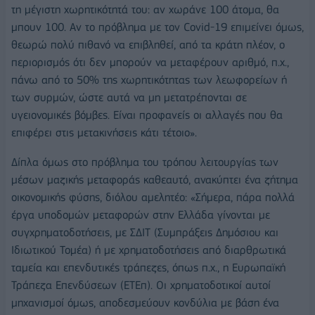
τη μέγιστη χωρητικότητά του: αν χωράνε 100 άτομα, θα
μπουν 100. Αν το πρόβλημα με τον Covid-19 επιμείνει όμως,
θεωρώ πολύ πιθανό να επιβληθεί, από τα κράτη πλέον, ο
περιορισμός ότι δεν μπορούν να μεταφέρουν αριθμό, π.χ.,
πάνω από το 50% της χωρητικότητας των λεωφορείων ή
των συρμών, ώστε αυτά να μη μετατρέπονται σε
υγειονομικές βόμβες. Είναι προφανείς οι αλλαγές που θα
επιφέρει στις μετακινήσεις κάτι τέτοιο».
Δίπλα όμως στο πρόβλημα του τρόπου λειτουργίας των
μέσων μαζικής μεταφοράς καθεαυτό, ανακύπτει ένα ζήτημα
οικονομικής φύσης, διόλου αμελητέο: «Σήμερα, πάρα πολλά
έργα υποδομών μεταφορών στην Ελλάδα γίνονται με
συγχρηματοδοτήσεις, με ΣΔΙΤ (Συμπράξεις Δημόσιου και
Ιδιωτικού Τομέα) ή με χρηματοδοτήσεις από διαρθρωτικά
ταμεία και επενδυτικές τράπεζες, όπως π.χ., η Ευρωπαϊκή
Τράπεζα Επενδύσεων (ΕΤΕπ). Οι χρηματοδοτικοί αυτοί
μηχανισμοί όμως, αποδεσμεύουν κονδύλια με βάση ένα