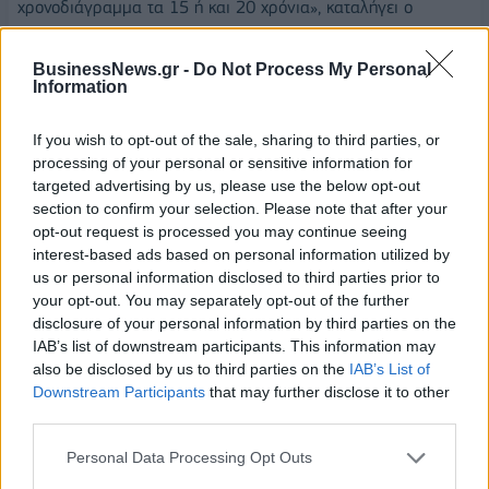
χρονοδιάγραμμα τα 15 ή και 20 χρόνια», καταλήγει ο
Ιωάννης Πολίτης.
BusinessNews.gr -
Do Not Process My Personal
Αγορά πολλών δισεκατομμυρίων ευρώ
Information
Κατά τον κ. Νανιόπουλο πάντως, η ύπαρξη αυτόνομων
If you wish to opt-out of the sale, sharing to third parties, or
οχημάτων (AV) επιπέδου 4 (δηλαδή πλήρως
processing of your personal or sensitive information for
αυτοματοποιημένων), για χρήση σε υπηρεσίες τύπου ταξί
targeted advertising by us, please use the below opt-out
δεν αποκλείεται να είναι γεγονός νωρίτερα, σε μια δεκαετία
section to confirm your selection. Please note that after your
opt-out request is processed you may continue seeing
από σήμερα, δημιουργώντας μια τεράστια αγορά πολλών
interest-based ads based on personal information utilized by
δισεκατομμυρίων ευρώ και καθιστώντας ασύμφορη την
us or personal information disclosed to third parties prior to
κατοχή και χρήση ΙΧ από τους πολίτες σε αστικό περιβάλλον.
your opt-out. You may separately opt-out of the further
disclosure of your personal information by third parties on the
«Οταν αυτό συμβεί, θα συνιστά μια δραματική εξέλιξη, που
IAB’s list of downstream participants. This information may
θα δημιουργήσει τεράστιες ευκαιρίες και θα κινητοποιήσει
also be disclosed by us to third parties on the
IAB’s List of
πολύ μεγάλες επενδύσεις από χώρες, οργανισμούς,
Downstream Participants
that may further disclose it to other
third parties.
αυτοκινητοβιομηχανίες, εταιρείες παροχής κυβερνοασφάλειας
και δημιουργίας συστημάτων Τεχνητής Νοημοσύνης»,
Personal Data Processing Opt Outs
επισημαίνει ο Αριστοτέλης Νανιόπουλος.