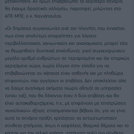
μετακινήσεις. Αν όμως επιβεβαιωθεί το χειρότερο σενάριο,
θα έχουμε δραστικές αλλαγές», παρατηρεί, μιλώντας στο
ΑΠΕ-ΜΠΕ, ο κ. Νανιόπουλος.
«Οι δημόσιες συγκοινωνίες ανά τον πλανήτη, που εννοείται
πως είναι απολύτως απαραίτητες για λόγους
περιβαλλοντικούς, κοινωνικούς και οικονομικούς, μπορεί τότε
να θεωρηθούν δυνητικά επικίνδυνες, γιατί συγκεντρώνουν
μεγάλο αριθμό ανθρώπων σε περιορισμένο και όχι επαρκώς
αεριζόμενο χώρο, χωρίς έλεγχο στην είσοδο για να
επιβεβαιώνεται αν κάποιος είναι ασθενής και με πληθώρα
επιφανειών, που αγγίζουν οι επιβάτες. Δεν αποκλείεται τότε
να δούμε αυτόνομα οχήματα (χωρίς οδηγό) σε υπηρεσίες
τύπου ταξί, που θα δέχονται έναν ή δύο επιβάτες και θα
είναι αυτοκαθαριζόμενα, π.χ., με επιφάνειες με επιστρώσεις
νανοϋλικών» εξηγεί, επισημαίνοντας βέβαια ότι, για να γίνει
αυτό το σενάριο πράξη, χρειάζεται να αντιμετωπιστούν
σύνθετα ζητήματα, όπως η ασφάλεια, θεσμικά θέματα και το
κόστος για τον τελικό χρήστη -ζητήματα πολύ πιο σύνθετα