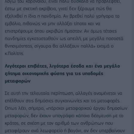
λόγω του κορονοϊού, είναι πολύ δύσκολο να προβλεφθεί,
έστω με σχετική ακρίβεια, γιατί δεν ξέρουμε πώς θα
εξελιχθεί η ίδια η πανδημία. Αν βρεθεί πολύ γρήγορα το
εμβόλιο, πιθανώς να μην αλλάξει τίποτα και να
επιστρέψουμε όπου ακριβώς ήμασταν. Αν όμως τέτοιες
πανδημίες εγκατασταθούν ως απειλή, με μεγάλα ποσοστά
θνησιμότητας, σίγουρα θα αλλάξουν πολλά» εκτιμά ο
κ.Πολίτης.
Λιγότεροι επιβάτες, λιγότερα έσοδα και ένα μεγάλο
ζήτημα οικονομικής φύσης για τις υποδομές
μεταφορών
Σε αυτή την τελευταία περίπτωση, αλλαγές αναμένεται να
επέλθουν στις δημόσιες συγκοινωνίες και τις μεταφορές.
Οπως λέει, σήμερα, «πάροχοι μεταφορικού έργου δημοσίων
μεταφορών, δεν έχουν υπογράψει κάποια δέσμευση με το
κράτος, σε σχέση με τον αριθμό των ανθρώπων που
μεταφέρουν ανά λεωφορείο ή βαγόνι, αν δεν υπερβαίνουν