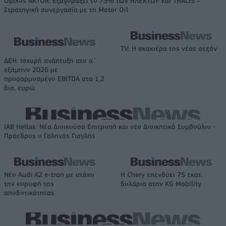
Όμιλος AKTOR: Εξαγοράζει το 75% των ΗΛΕΚΤΩΡ και THALIS –
Στρατηγική συνεργασία με τη Motor Oil
TV: Η σκακιέρα της νέας σεζόν
ΔΕΗ: Ισχυρή ανάπτυξη στο α΄
εξάμηνο 2026 με
προσαρμοσμένο EBITDA στα 1,2
δισ. ευρώ
IAB Hellas: Νέα Διοικούσα Επιτροπή και νέο Διοικητικό Συμβούλιο -
Πρόεδρος ο Γαληνός Γιαγλής
Νέο Audi A2 e-tron με στόχο
Η Chery επενδύει 75 εκατ.
την κορυφή της
δολάρια στην KG Mobility
αποδοτικότητας