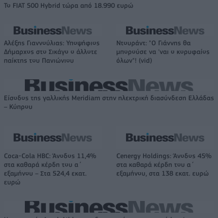
Το FIAT 500 Hybrid τώρα από 18.990 ευρώ
Αλέξης Γιαννούλιας: Υποψήφιος
Ντουράντ: "Ο Γιάννης θα
Δήμαρχος στο Σικάγο ο άλλοτε
μπορούσε να 'ναι ο κορυφαίος
παίκτης του Πανιώνιου
όλων"! (vid)
Είσοδος της γαλλικής Meridiam στην ηλεκτρική διασύνδεση Ελλάδας
– Κύπρου
Coca-Cola HBC: Άνοδος 11,4%
Cenergy Holdings: Άνοδος 45%
στα καθαρά κέρδη του α΄
στα καθαρά κέρδη του α΄
εξαμήνου – Στα 524,4 εκατ.
εξαμήνου, στα 138 εκατ. ευρώ
ευρώ