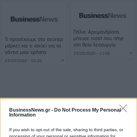
Πήλιο: Αρχιμανδρίτης
μήνυσε πιστή που πήγε
Τι προσέχουμε στο σούπερ
στη θεία λειτουργία
μάρκετ και τι ισχύει για τα
γάντια μιας χρήσης
23/03/2020 - 11:06
23/03/2020 - 10:20
BusinessNews.gr -
Do Not Process My Personal
Information
If you wish to opt-out of the sale, sharing to third parties, or
processing of your personal or sensitive information for