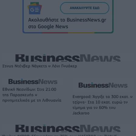
Στους Ντένβερ Νάγκετς ο Λόνι Γουόκερ
Εθνική Νεανίδων: Στις 21:00
της Παρασκευής ο
Evergood: Άγγιξε τα 300 εκατ. ο
προημιτελικός με τη Λιθουανία
τζίρος- Στα 10 εκατ. ευρώ το
τίμημα για το 60% του
Jackaroo