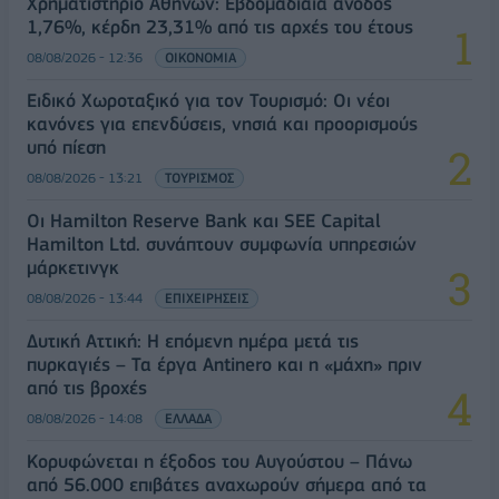
Χρηματιστήριο Αθηνών: Εβδομαδιαία άνοδος
1,76%, κέρδη 23,31% από τις αρχές του έτους
08/08/2026 - 12:36
ΟΙΚΟΝΟΜΙΑ
Ειδικό Χωροταξικό για τον Τουρισμό: Οι νέοι
κανόνες για επενδύσεις, νησιά και προορισμούς
υπό πίεση
08/08/2026 - 13:21
ΤΟΥΡΙΣΜΟΣ
Οι Hamilton Reserve Bank και SEE Capital
Hamilton Ltd. συνάπτουν συμφωνία υπηρεσιών
μάρκετινγκ
08/08/2026 - 13:44
ΕΠΙΧΕΙΡΗΣΕΙΣ
Δυτική Αττική: Η επόμενη ημέρα μετά τις
πυρκαγιές – Τα έργα Antinero και η «μάχη» πριν
από τις βροχές
08/08/2026 - 14:08
ΕΛΛΑΔΑ
Κορυφώνεται η έξοδος του Αυγούστου – Πάνω
από 56.000 επιβάτες αναχωρούν σήμερα από τα