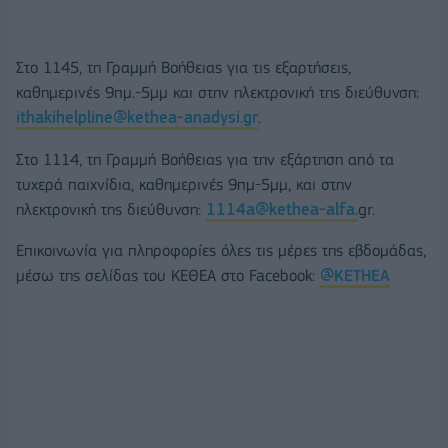
Στο 1145, τη Γραμμή Βοήθειας για τις εξαρτήσεις,
καθημερινές 9πμ.-5μμ και στην ηλεκτρονική της διεύθυνση:
ithakihelpline@
kethea-anadysi.gr
.
Στο 1114, τη Γραμμή Βοήθειας για την εξάρτηση από τα
τυχερά παιχνίδια, καθημερινές 9πμ-5μμ, και στην
ηλεκτρονική της διεύθυνση:
1114a@kethea-alfa.
gr.
Eπικοινωνία για πληροφορίες όλες τις μέρες της εβδομάδας,
μέσω της σελίδας του ΚΕΘΕΑ στο Facebook:
@ΚΕΤΗΕΑ