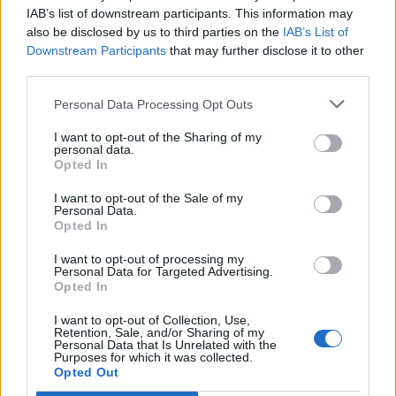
Η Chery επενδύει 75 εκατ. δολάρια στην KG Mobility
IAB’s list of downstream participants. This information may
also be disclosed by us to third parties on the
IAB’s List of
Downstream Participants
that may further disclose it to other
third parties.
Το FIAT 500 Hybrid τώρα από
Ατρόμητος και Novibet
18.990 ευρώ
συνεχίζουν μαζί: Ανανέωση της
Personal Data Processing Opt Outs
συνεργασίας τους μέχρι το
2028
I want to opt-out of the Sharing of my
personal data.
Opted In
18η συνεχόμενη χρονιά για τον ΟΤΕ στη διεθνή σειρά δεικτών
I want to opt-out of the Sale of my
FTSE4Good
Personal Data.
Opted In
I want to opt-out of processing my
Personal Data for Targeted Advertising.
Alpha Bank: Για πρώτη φορά το Αρχαίο Θέατρο Επιδαύρου άνοιξε τις
Opted In
πύλες του σε όλους
I want to opt-out of Collection, Use,
Retention, Sale, and/or Sharing of my
Personal Data that Is Unrelated with the
Purposes for which it was collected.
Opted Out