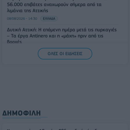
56.000 επιβάτες αναχωρούν σήμερα από τα
λιμάνια της Αττικής
08/08/2026 - 14:30
ΕΛΛΑΔΑ
Δυτική Αττική: Η επόμενη ημέρα μετά τις πυρκαγιές
– Τα έργα Antinero και η «μάχη» πριν από τις
βροχές
08/08/2026 - 14:08
ΕΛΛΑΔΑ
ΟΛΕΣ ΟΙ ΕΙΔΗΣΕΙΣ
Ειδικό Χωροταξικό για τον Τουρισμό: Οι νέοι
κανόνες για επενδύσεις, νησιά και προορισμούς υπό
πίεση
08/08/2026 - 13:21
ΤΟΥΡΙΣΜΟΣ
ΔΗΜΟΦΙΛΗ