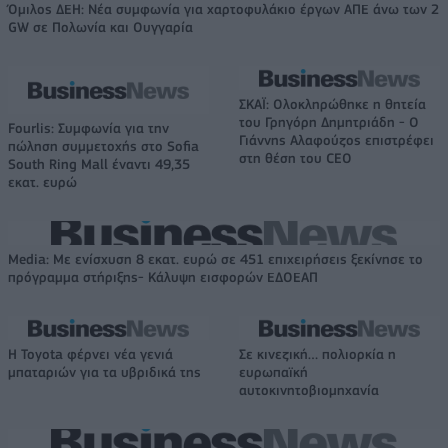
Όμιλος ΔΕΗ: Νέα συμφωνία για χαρτοφυλάκιο έργων ΑΠΕ άνω των 2
GW σε Πολωνία και Ουγγαρία
ΣΚΑΪ: Ολοκληρώθηκε η θητεία
του Γρηγόρη Δημητριάδη - Ο
Fourlis: Συμφωνία για την
Γιάννης Αλαφούζος επιστρέφει
πώληση συμμετοχής στο Sofia
στη θέση του CEO
South Ring Mall έναντι 49,35
εκατ. ευρώ
Media: Με ενίσχυση 8 εκατ. ευρώ σε 451 επιχειρήσεις ξεκίνησε το
πρόγραμμα στήριξης- Κάλυψη εισφορών ΕΔΟΕΑΠ
Η Toyota φέρνει νέα γενιά
Σε κινεζική… πολιορκία η
μπαταριών για τα υβριδικά της
ευρωπαϊκή
αυτοκινητοβιομηχανία