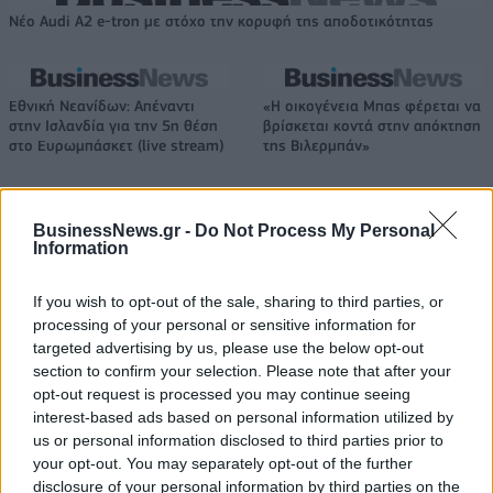
Νέο Audi A2 e-tron με στόχο την κορυφή της αποδοτικότητας
Εθνική Νεανίδων: Απέναντι
«Η οικογένεια Μπας φέρεται να
στην Ισλανδία για την 5η θέση
βρίσκεται κοντά στην απόκτηση
στο Ευρωμπάσκετ (live stream)
της Βιλερμπάν»
BusinessNews.gr -
Do Not Process My Personal
Χρηματιστήριο Αθηνών: Εβδομαδιαία άνοδος 1,76%, κέρδη 23,31%
Information
από τις αρχές του έτους
If you wish to opt-out of the sale, sharing to third parties, or
processing of your personal or sensitive information for
targeted advertising by us, please use the below opt-out
Ελληνική Αναπτυξιακή Τράπεζα:
Υπ. Μεταφορών: Οριστική λύση
section to confirm your selection. Please note that after your
Με «προίκα» 2 δισ. ευρώ
στο ζήτημα των πινακίδων
opt-out request is processed you may continue seeing
ανοίγει δρόμο για δάνεια έως 5
κυκλοφορίας - Τέλος στις
interest-based ads based on personal information utilized by
δισ. σε μικρομεσαίες
χρονοβόρες διαδικασίες
us or personal information disclosed to third parties prior to
your opt-out. You may separately opt-out of the further
disclosure of your personal information by third parties on the