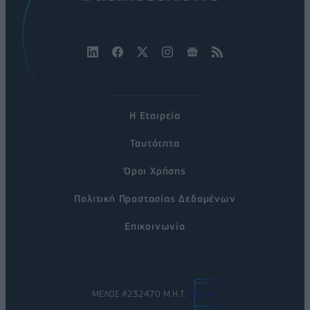
Η Εταιρεία
Ταυτότητα
Όροι Χρήσης
Πολιτική Προστασίας Δεδομένων
Επικοινωνία
ΜΕΛΟΣ #232470 Μ.Η.Τ.