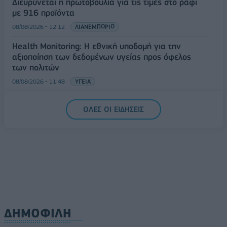
Διευρύνεται η πρωτοβουλία για τις τιμές στο ράφι
με 916 προϊόντα
08/08/2026 - 12:12
ΛΙΑΝΕΜΠΟΡΙΟ
Health Monitoring: Η εθνική υποδομή για την
αξιοποίηση των δεδομένων υγείας προς όφελος
των πολιτών
08/08/2026 - 11:48
ΥΓΕΙΑ
Ελληνική Αναπτυξιακή Τράπεζα: Με «προίκα» 2 δισ.
ΟΛΕΣ ΟΙ ΕΙΔΗΣΕΙΣ
ευρώ ανοίγει δρόμο για δάνεια έως 5 δισ. σε
μικρομεσαίες
08/08/2026 - 11:22
ΤΡΑΠΕΖΕΣ
ΔΗΜΟΦΙΛΗ