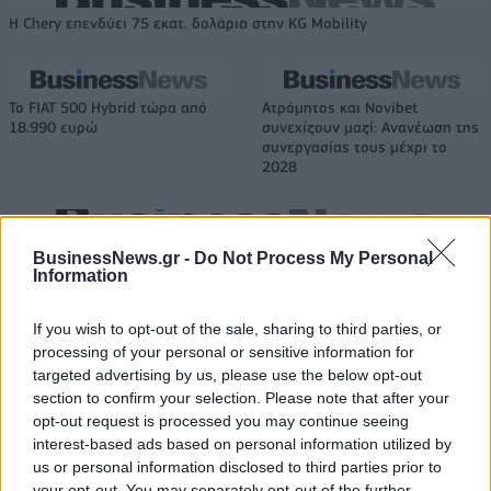
Η Chery επενδύει 75 εκατ. δολάρια στην KG Mobility
Το FIAT 500 Hybrid τώρα από
Ατρόμητος και Novibet
18.990 ευρώ
συνεχίζουν μαζί: Ανανέωση της
συνεργασίας τους μέχρι το
2028
18η συνεχόμενη χρονιά για τον ΟΤΕ στη διεθνή σειρά δεικτών
BusinessNews.gr -
Do Not Process My Personal
FTSE4Good
Information
If you wish to opt-out of the sale, sharing to third parties, or
processing of your personal or sensitive information for
Alpha Bank: Για πρώτη φορά το Αρχαίο Θέατρο Επιδαύρου άνοιξε τις
targeted advertising by us, please use the below opt-out
πύλες του σε όλους
section to confirm your selection. Please note that after your
opt-out request is processed you may continue seeing
interest-based ads based on personal information utilized by
us or personal information disclosed to third parties prior to
your opt-out. You may separately opt-out of the further