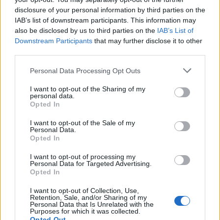
ΠΕΡΙΣΣΌΤΕΡΑ ΣΕ ΑΥΤΉ ΤΗΝ ΚΑΤΗΓΟΡΊΑ
disclosure of your personal information by third parties on the
IAB’s list of downstream participants. This information may
also be disclosed by us to third parties on the
IAB’s List of
Downstream Participants
that may further disclose it to other
third parties.
Personal Data Processing Opt Outs
Στο 1o ΓΕΛ Βύρωνα η
Διαμαρτυρία στη Βουλή
I want to opt-out of the Sharing of my
personal data.
υπουργός Παιδείας Νίκη
από τους νησιώτες για την
Opted In
Κεραμέως, για τον
επίταξη, έδιωξαν τη Χρυσή
ξυλοδαρμό του 17χρονου
Αυγή
I want to opt-out of the Sale of my
Personal Data.
13/02/2020 - 11:43
13/02/2020 - 12:03
Opted In
I want to opt-out of processing my
Personal Data for Targeted Advertising.
Opted In
I want to opt-out of Collection, Use,
Retention, Sale, and/or Sharing of my
Personal Data that Is Unrelated with the
Purposes for which it was collected.
Opted Out