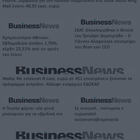
Fourlis: Συμφωνία για την πώληση συμμετοχής στο Sofia South Ring
Mall έναντι 49,35 εκατ. ευρώ
ΣΚΑΪ: Ολοκληρώθηκε η θητεία
του Γρηγόρη Δημητριάδη - Ο
Χρηματιστήριο Αθηνών:
Γιάννης Αλαφούζος επιστρέφει
Εβδομαδιαία άνοδος 1,76%,
στη θέση του CEO
κέρδη 23,31% από τις αρχές
του έτους
Media: Με ενίσχυση 8 εκατ. ευρώ σε 451 επιχειρήσεις ξεκίνησε το
πρόγραμμα στήριξης- Κάλυψη εισφορών ΕΔΟΕΑΠ
Η Toyota φέρνει νέα γενιά
Σε κινεζική… πολιορκία η
μπαταριών για τα υβριδικά της
ευρωπαϊκή
αυτοκινητοβιομηχανία