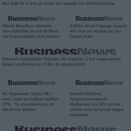
Νέο Audi A2 e-tron με στόχο την κορυφή της αποδοτικότητας
Εθνική Νεανίδων: Απέναντι
Η Κέλσι Μίτσελ έγραψε ιστορία
στην Ισλανδία για την 5η θέση
στη νίκη της Ιντιάνα επί του
στο Ευρωμπάσκετ (live stream)
Σικάγο (vids)
Ελληνική Αναπτυξιακή Τράπεζα: Με «προίκα» 2 δισ. ευρώ ανοίγει
δρόμο για δάνεια έως 5 δισ. σε μικρομεσαίες
Β.Σ. Καρούλιας: Τζίρος 98,7
Deloitte Ελλάδος:
εκατ. ευρώ και αύξηση κερδών
Χρηματοοικονομικός
57% - Τα νέα στοιχήματα σε
σύμβουλος της ΔΕΗ για την
low & non alcohol
είσοδο στην πολωνική αγορά
ενέργειας