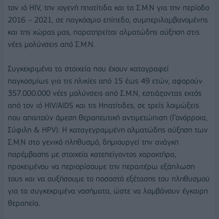
τον ιό HIV, την ιογενή ηπατίτιδα και τα Σ.Μ.Ν για την περίοδο
2016 – 2021, σε παγκόσμιο επίπεδο, συμπεριλαμβανομένης
και της χώρας μας, παρατηρείται αλματώδης αύξηση στις
νέες μολύνσεις από Σ.Μ.Ν.
Συγκεκριμένα τα στοιχεία που έχουν καταγραφεί
παγκοσμίως για τις ηλικίες από 15 έως 49 ετών, αφορούν
357.000.000 νέες μολύνσεις από Σ.Μ.Ν, εστιάζοντας εκτός
από τον ιό HIV/AIDS και τις Ηπατίτιδες, σε τρείς λοιμώξεις
που απαιτούν άμεση θεραπευτική αντιμετώπιση (Γονόρροια,
Σύφιλη & HPV). Η καταγεγραμμένη αλματώδης αύξηση των
Σ.Μ.Ν στο γενικό πληθυσμό, δημιουργεί την ανάγκη
παρέμβασης με στοιχεία κατεπείγοντος χαρακτήρα,
προκειμένου να περιορίσουμε την περαιτέρω εξάπλωση
τους και να αυξήσουμε το ποσοστό εξέτασης του πληθυσμού
για τα συγκεκριμένα νοσήματα, ώστε να λαμβάνουν έγκαιρη
θεραπεία.