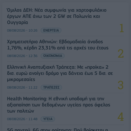
Όμιλος ΔΕΗ: Νέα συμφωνία για χαρτοφυλάκιο
έργων ΑΠΕ άνω των 2 GW σε Πολωνία και
Ουγγαρία
08/08/2026 - 10:26
ΕΝΕΡΓΕΙΑ
Χρηματιστήριο Αθηνών: Εβδομαδιαία άνοδος
1,76%, κέρδη 23,31% από τις αρχές του έτους
08/08/2026 - 12:36
ΟΙΚΟΝΟΜΙΑ
Ελληνική Αναπτυξιακή Τράπεζα: Με «προίκα» 2
δισ. ευρώ ανοίγει δρόμο για δάνεια έως 5 δισ. σε
μικρομεσαίες
08/08/2026 - 11:22
ΤΡΑΠΕΖΕΣ
Health Monitoring: Η εθνική υποδομή για την
αξιοποίηση των δεδομένων υγείας προς όφελος
των πολιτών
08/08/2026 - 11:48
ΥΓΕΙΑ
5G παντού, 6G στον ορίζοντα: Πού βρίσκεται η