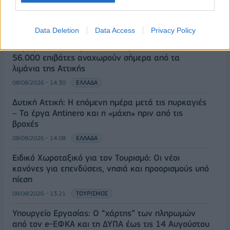
οικονομικού προγράμματος της ΕΛ.Α.Σ. στη
Θεσσαλονίκη
09/08/2026 - 10:03
ΠΟΛΙΤΙΚΗ
Data Deletion
Data Access
Privacy Policy
Κορυφώνεται η έξοδος του Αυγούστου – Πάνω από
56.000 επιβάτες αναχωρούν σήμερα από τα
λιμάνια της Αττικής
08/08/2026 - 14:30
ΕΛΛΑΔΑ
Δυτική Αττική: Η επόμενη ημέρα μετά τις πυρκαγιές
– Τα έργα Antinero και η «μάχη» πριν από τις
βροχές
08/08/2026 - 14:08
ΕΛΛΑΔΑ
Ειδικό Χωροταξικό για τον Τουρισμό: Οι νέοι
κανόνες για επενδύσεις, νησιά και προορισμούς υπό
πίεση
08/08/2026 - 13:21
ΤΟΥΡΙΣΜΟΣ
Υπουργείο Εργασίας: Ο “χάρτης” των πληρωμών
από τον e-ΕΦΚΑ και τη ΔΥΠΑ έως τις 14 Αυγούστου