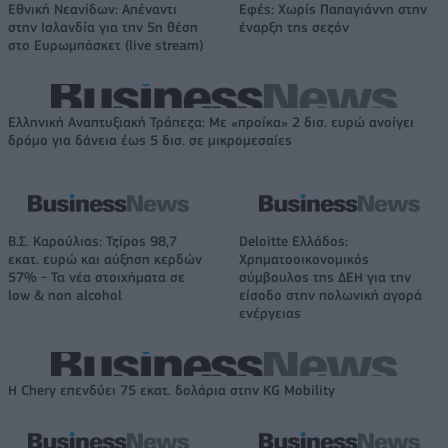
Εθνική Νεανίδων: Απέναντι
Εφές: Χωρίς Παπαγιάννη στην
στην Ισλανδία για την 5η θέση
έναρξη της σεζόν
στο Ευρωμπάσκετ (live stream)
Ελληνική Αναπτυξιακή Τράπεζα: Με «προίκα» 2 δισ. ευρώ ανοίγει
δρόμο για δάνεια έως 5 δισ. σε μικρομεσαίες
Β.Σ. Καρούλιας: Τζίρος 98,7
Deloitte Ελλάδος:
εκατ. ευρώ και αύξηση κερδών
Χρηματοοικονομικός
57% - Τα νέα στοιχήματα σε
σύμβουλος της ΔΕΗ για την
low & non alcohol
είσοδο στην πολωνική αγορά
ενέργειας
Η Chery επενδύει 75 εκατ. δολάρια στην KG Mobility