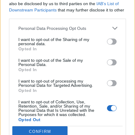
also be disclosed by us to third parties on the
IAB’s List of
Downstream Participants
that may further disclose it to other
ΡΟΗ ΕΙΔΗΣΕΩΝ
third parties.
Personal Data Processing Opt Outs
Υπ. Μεταφορών: Οριστική λύση στο ζήτημα των
πινακίδων κυκλοφορίας - Τέλος στις χρονοβόρες
I want to opt-out of the Sharing of my
personal data.
διαδικασίες
Opted In
09/08/2026 - 11:18
ΕΛΛΑΔΑ
I want to opt-out of the Sale of my
Στα 15 δισ. ευρώ ο στόχος για νέα δάνεια το 2026
Personal Data.
Opted In
- Η «ακτινογραφία» της κερδοφορίας των
τραπεζών το α΄ εξάμηνο
I want to opt-out of processing my
Personal Data for Targeted Advertising.
09/08/2026 - 10:52
ΤΡΑΠΕΖΕΣ
Opted In
Ισπανία – Ιταλία: Κλιμακώνεται η αντιπαράθεση για
I want to opt-out of Collection, Use,
το μεταναστευτικό με αμοιβαίους συνοριακούς
Retention, Sale, and/or Sharing of my
ελέγχους
Personal Data that Is Unrelated with the
Purposes for which it was collected.
09/08/2026 - 10:29
ΚΟΣΜΟΣ
Opted Out
Αλ. Τσίπρας: Στις 2 Σεπτεμβρίου η παρουσίαση του
CONFIRM