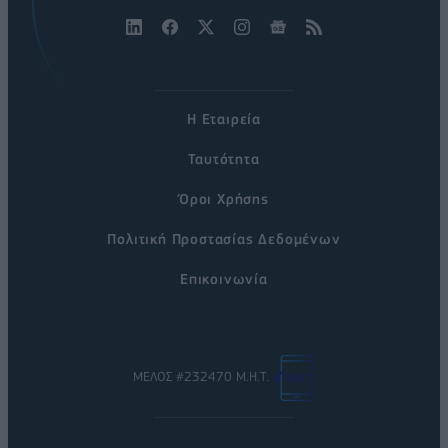
Η Εταιρεία
Ταυτότητα
Όροι Χρήσης
Πολιτική Προστασίας Δεδομένων
Επικοινωνία
ΜΕΛΟΣ #232470 Μ.Η.Τ.