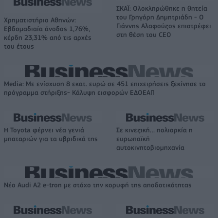
ΣΚΑΪ: Ολοκληρώθηκε η θητεία
του Γρηγόρη Δημητριάδη - Ο
Χρηματιστήριο Αθηνών:
Γιάννης Αλαφούζος επιστρέφει
Εβδομαδιαία άνοδος 1,76%,
στη θέση του CEO
κέρδη 23,31% από τις αρχές
του έτους
Media: Με ενίσχυση 8 εκατ. ευρώ σε 451 επιχειρήσεις ξεκίνησε το
πρόγραμμα στήριξης- Κάλυψη εισφορών ΕΔΟΕΑΠ
Η Toyota φέρνει νέα γενιά
Σε κινεζική… πολιορκία η
μπαταριών για τα υβριδικά της
ευρωπαϊκή
αυτοκινητοβιομηχανία
Νέο Audi A2 e-tron με στόχο την κορυφή της αποδοτικότητας