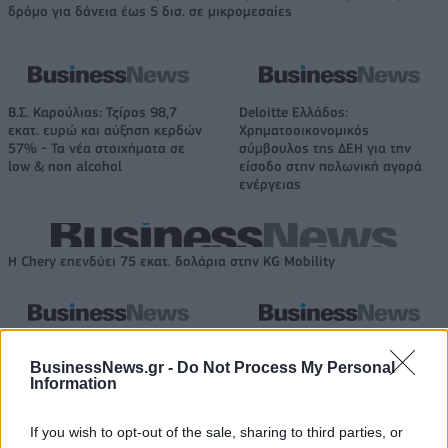
δρόμο για δάνεια έως 5 δισ. σε μικρομεσαίες
Β.Σ. Καρούλιας: Τζίρος 98,7
Deloitte Ελλάδος:
εκατ. ευρώ και αύξηση κερδών
Χρηματοοικονομικός
57% - Τα νέα στοιχήματα σε
σύμβουλος της ΔΕΗ για την
low & non alcohol
είσοδο στην πολωνική αγορά
ενέργειας
Η Chery επενδύει 75 εκατ. δολάρια στην KG Mobility
Το FIAT 500 Hybrid τώρα από
Ατρόμητος και Novibet
18.990 ευρώ
συνεχίζουν μαζί: Ανανέωση της
BusinessNews.gr -
Do Not Process My Personal
συνεργασίας τους μέχρι το
Information
2028
If you wish to opt-out of the sale, sharing to third parties, or