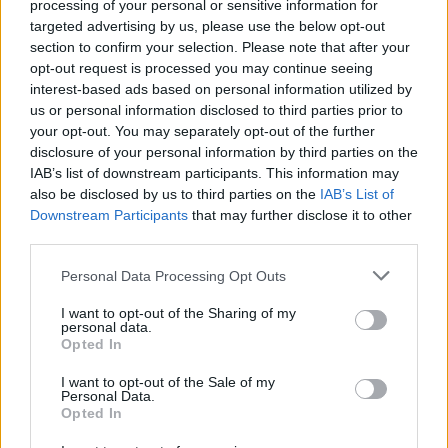
processing of your personal or sensitive information for
18η συνεχόμενη χρονιά για τον ΟΤΕ στη διεθνή σειρά δεικτών
targeted advertising by us, please use the below opt-out
FTSE4Good
section to confirm your selection. Please note that after your
opt-out request is processed you may continue seeing
interest-based ads based on personal information utilized by
us or personal information disclosed to third parties prior to
Alpha Bank: Για πρώτη φορά το Αρχαίο Θέατρο Επιδαύρου άνοιξε τις
your opt-out. You may separately opt-out of the further
πύλες του σε όλους
disclosure of your personal information by third parties on the
IAB’s list of downstream participants. This information may
also be disclosed by us to third parties on the
IAB’s List of
Downstream Participants
that may further disclose it to other
third parties.
ΠΕΡΙΣΣΌΤΕΡΑ ΣΕ ΑΥΤΉ ΤΗΝ ΚΑΤΗΓΟΡΊΑ
Personal Data Processing Opt Outs
I want to opt-out of the Sharing of my
personal data.
Opted In
I want to opt-out of the Sale of my
Personal Data.
Opted In
Πρωτοπόρος ο Ελληνικός
ΔΕΔΔΗΕ: Συνεχίζεται η