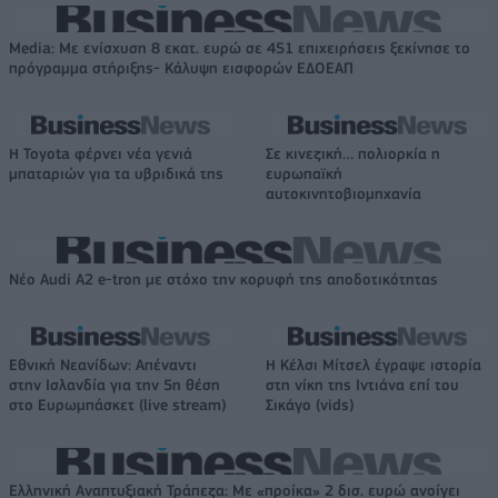
Media: Με ενίσχυση 8 εκατ. ευρώ σε 451 επιχειρήσεις ξεκίνησε το
πρόγραμμα στήριξης- Κάλυψη εισφορών ΕΔΟΕΑΠ
Η Toyota φέρνει νέα γενιά
Σε κινεζική… πολιορκία η
μπαταριών για τα υβριδικά της
ευρωπαϊκή
αυτοκινητοβιομηχανία
Νέο Audi A2 e-tron με στόχο την κορυφή της αποδοτικότητας
Εθνική Νεανίδων: Απέναντι
Η Κέλσι Μίτσελ έγραψε ιστορία
στην Ισλανδία για την 5η θέση
στη νίκη της Ιντιάνα επί του
στο Ευρωμπάσκετ (live stream)
Σικάγο (vids)
Ελληνική Αναπτυξιακή Τράπεζα: Με «προίκα» 2 δισ. ευρώ ανοίγει