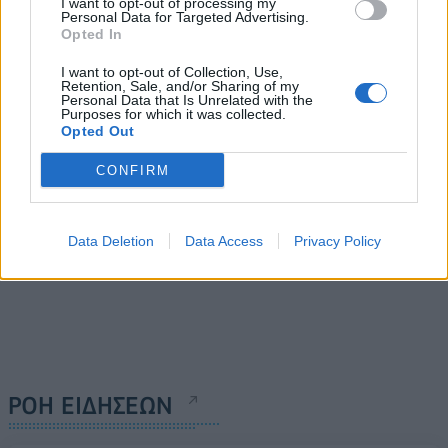
I want to opt-out of processing my
Ερυθρός Σταυρός και στον
προσπάθεια για
Personal Data for Targeted Advertising.
Opted In
εορτασμό των
αποκατάσταση των ζημιών
Θεοφανείων
στο Δίκτυο λόγω
I want to opt-out of Collection, Use,
κακοκαιρίας
Retention, Sale, and/or Sharing of my
07/01/2020 - 11:37
Personal Data that Is Unrelated with the
07/01/2020 - 13:01
Purposes for which it was collected.
Opted Out
CONFIRM
Data Deletion
Data Access
Privacy Policy
ΡΟΗ ΕΙΔΗΣΕΩΝ