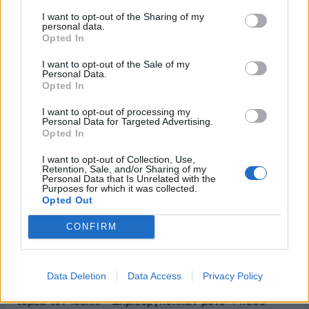
I want to opt-out of the Sharing of my
personal data.
Χρηματιστήριο: Πτώση κατά 0,18%, στα 315,71
Opted In
εκατ. ευρώ ο τζίρος
I want to opt-out of the Sale of my
05/08/2026 - 18:27
ΟΙΚΟΝΟΜΙΑ
Personal Data.
Opted In
Είσοδος της γαλλικής Meridiam στην ηλεκτρική
διασύνδεση Ελλάδας – Κύπρου
I want to opt-out of processing my
Personal Data for Targeted Advertising.
05/08/2026 - 18:06
ΕΠΙΧΕΙΡΗΣΕΙΣ
Opted In
ΔΕΗ: Ισχυρή ανάπτυξη στο α΄ εξάμηνο 2026 με
I want to opt-out of Collection, Use,
προσαρμοσμένο EBITDA στα 1,2 δισ. ευρώ
Retention, Sale, and/or Sharing of my
Personal Data that Is Unrelated with the
05/08/2026 - 17:51
ΕΝΕΡΓΕΙΑ
Purposes for which it was collected.
Opted Out
Όμιλος AKTOR: Εξαγοράζει το 75% των ΗΛΕΚΤΩΡ
και THALIS – Στρατηγική συνεργασία με τη Motor
CONFIRM
Oil
05/08/2026 - 17:39
ΕΠΙΧΕΙΡΗΣΕΙΣ
Data Deletion
Data Access
Privacy Policy
ΗΠΑ: Επιβράδυνση των προσλήψεων στον ιδιωτικό
τομέα τον Ιούλιο - Δημιουργήθηκαν μόνο 44.000