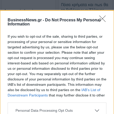
Πόσα χρήματα και πως θα
τα ξοδέψουν οι Έλληνες
Aνατροπή: Δεν έφερε
την Black Friday
τραύμα από μαχαίρι ο
BusinessNews.gr -
Do Not Process My Personal
άνδρας που έχασε τη ζωή
08/11/2019 - 15:20
Information
του στο Μοναστηράκι
08/11/2019 - 14:45
If you wish to opt-out of the sale, sharing to third parties, or
processing of your personal or sensitive information for
targeted advertising by us, please use the below opt-out
section to confirm your selection. Please note that after your
opt-out request is processed you may continue seeing
interest-based ads based on personal information utilized by
us or personal information disclosed to third parties prior to
your opt-out. You may separately opt-out of the further
disclosure of your personal information by third parties on the
IAB’s list of downstream participants. This information may
also be disclosed by us to third parties on the
IAB’s List of
Downstream Participants
that may further disclose it to other
third parties.
ΡΟΗ ΕΙΔΗΣΕΩΝ
Personal Data Processing Opt Outs