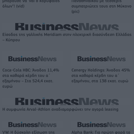
μπορούσε να 'ναι ο κορυφαίος
Παναθηναϊκού με τέσσερις
όλων"! (vid)
συμπατριώτες τους στη Μύκονο
(pic)
Είσοδος της γαλλικής Meridiam στην ηλεκτρική διασύνδεση Ελλάδας
– Κύπρου
Coca-Cola HBC: Άνοδος 11,4%
Cenergy Holdings: Άνοδος 45%
στα καθαρά κέρδη του α΄
στα καθαρά κέρδη του α΄
εξαμήνου – Στα 524,4 εκατ.
εξαμήνου, στα 138 εκατ. ευρώ
ευρώ
Η συμφωνία Arval-Athlon αναδιαμορφώνει την αγορά leasing
VW: Η δύσκολη εξίσωση της
Alpha Bank: Για πρώτη φορά το