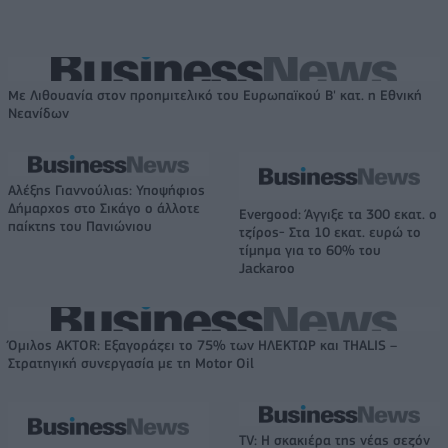
Με Λιθουανία στον προημιτελικό του Ευρωπαϊκού Β' κατ. η Εθνική
Νεανίδων
Αλέξης Γιαννούλιας: Υποψήφιος
Δήμαρχος στο Σικάγο ο άλλοτε
Evergood: Άγγιξε τα 300 εκατ. ο
παίκτης του Πανιώνιου
τζίρος- Στα 10 εκατ. ευρώ το
τίμημα για το 60% του
Jackaroo
Όμιλος AKTOR: Εξαγοράζει το 75% των ΗΛΕΚΤΩΡ και THALIS –
Στρατηγική συνεργασία με τη Motor Oil
TV: Η σκακιέρα της νέας σεζόν