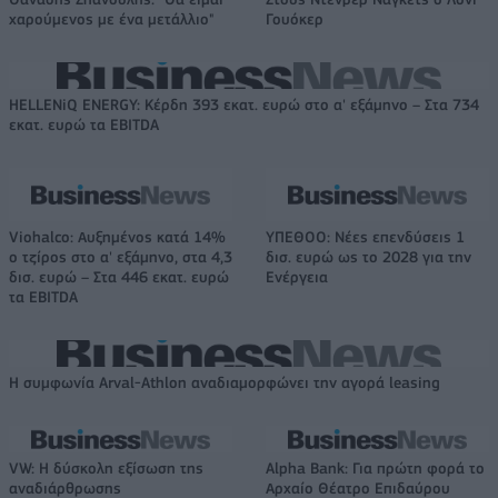
χαρούμενος με ένα μετάλλιο"
Γουόκερ
HELLENiQ ENERGY: Κέρδη 393 εκατ. ευρώ στο α' εξάμηνο – Στα 734
εκατ. ευρώ τα EBITDA
Viohalco: Αυξημένος κατά 14%
ΥΠΕΘΟΟ: Νέες επενδύσεις 1
ο τζίρος στο α' εξάμηνο, στα 4,3
δισ. ευρώ ως το 2028 για την
δισ. ευρώ – Στα 446 εκατ. ευρώ
Ενέργεια
τα EBITDA
Η συμφωνία Arval-Athlon αναδιαμορφώνει την αγορά leasing
VW: Η δύσκολη εξίσωση της
Alpha Bank: Για πρώτη φορά το
αναδιάρθρωσης
Αρχαίο Θέατρο Επιδαύρου