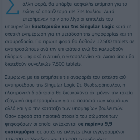
Σ
άλλη φορά, θα υπάρξει ασφαλής εκτίμηση για το
εκλογικό αποτέλεσμα της 7ης Ιουλίου. Αυτό
επεσήμαναν πριν απο λίγο οι επιτελείς του
υπουργείου
Εσωτερικών και της Singular Logic
κατά τη
σχετική ενημέρωση για τη μετάδοση της ψηφοφορίας και τη
σταυροδοσία. Για πρώτη φορά θα δοθούν 12.500 tablets σε
αντιπροσώπους ανά την επικράτεια ενώ θα καλυφθούν
πλήρως ψηφιακά η Αττική, η Θεσσαλονίκη και Αχαϊα όπου θα
διατεθούν συνολικώς 7.500 tablets.
Σύμφωνα με τις εκτιμήσεις τις αναφορές του εκτελστικού
αντιπροέδρου της Singular Logic Στ. Θεοδωρόπουλου, η
ηλεκτρονική διαδικασία θα διευκολύνει όχι μόνον την ταχεία
εξαγωγή συμπερασμάτων για τα ποσοστά των κομμάτων
αλλά και για την κατάταξη των υποψηφίων βουλευτών.
Όσον αφορά στα ποιοτικά στοιχεία του σώματος των
ψηφοφόρων οι οποίοι ανέρχονται σ
ε περίπου 9,9
εκατομμύρια
, σε αυτές τις εκλογές είναι εγγεγραμμένοι
116.000 «17άρηδες» και 112.000 ετεροδημότες.