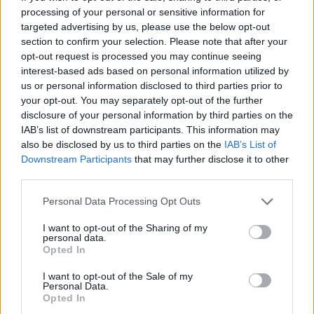
processing of your personal or sensitive information for
Κωνσταντίνος Ρήγος:
04/07/2019 - 03:00
targeted advertising by us, please use the below opt-out
Σκηνοθετεί σποτ για τα
section to confirm your selection. Please note that after your
125 χρόνια του Ασύλου
opt-out request is processed you may continue seeing
Ανιάτων
interest-based ads based on personal information utilized by
04/07/2019 - 03:00
us or personal information disclosed to third parties prior to
your opt-out. You may separately opt-out of the further
disclosure of your personal information by third parties on the
IAB’s list of downstream participants. This information may
also be disclosed by us to third parties on the
IAB’s List of
Downstream Participants
that may further disclose it to other
third parties.
Personal Data Processing Opt Outs
I want to opt-out of the Sharing of my
personal data.
Opted In
I want to opt-out of the Sale of my
ΡΟΗ ΕΙΔΗΣΕΩΝ
Personal Data.
Opted In