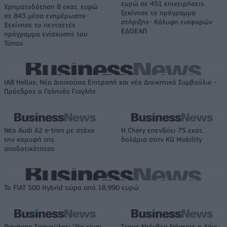
ευρώ σε 451 επιχειρήσεις
Χρηματοδότηση 8 εκατ. ευρώ
ξεκίνησε το πρόγραμμα
σε 843 μέσα ενημέρωσης-
στήριξης- Κάλυψη εισφορών
Ξεκίνησε το πενταετές
ΕΔΟΕΑΠ
πρόγραμμα ενίσχυσης του
Τύπου
IAB Hellas: Νέα Διοικούσα Επιτροπή και νέο Διοικητικό Συμβούλιο -
Πρόεδρος ο Γαληνός Γιαγλής
Νέο Audi A2 e-tron με στόχο
Η Chery επενδύει 75 εκατ.
την κορυφή της
δολάρια στην KG Mobility
αποδοτικότητας
Το FIAT 500 Hybrid τώρα από 18.990 ευρώ
Θανάσης Σπανούλης: "Θα είμαι
Στους Ντένβερ Νάγκετς ο Λόνι