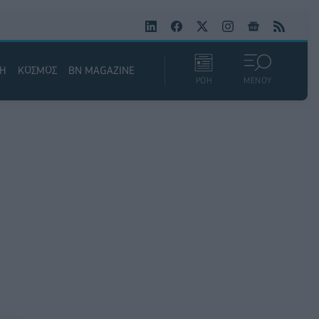
ΚΗ
ΚΟΣΜΟΣ
BN MAGAZINE
ΡΟΗ
ΜΕΝΟΥ