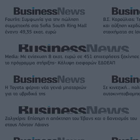
Fourlis: Συμφωνία για την πώληση
Β.Σ. Καρούλιας: Τ
συμμετοχής στο Sofia South Ring Mall
και αύξηση κερδ
έναντι 49,35 εκατ. ευρώ
στοιχήματα σε lo
Media: Με ενίσχυση 8 εκατ. ευρώ σε 451 επιχειρήσεις ξεκίνησε
το πρόγραμμα στήριξης- Κάλυψη εισφορών ΕΔΟΕΑΠ
Η Toyota φέρνει νέα γενιά μπαταριών
Σε κινεζική… πολ
για τα υβριδικά της
αυτοκινητοβιομη
Ζαλγκίρις: Επίσημη η απόκτηση του Έβανς και ο δανεισμός του
στους Λόντον Λάιονς