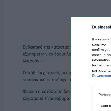
Business
If you wish 
sensitive in
Ενδεικτικό της κατάστασης είναι ότι α στους 
confirm you
εξυπηρετούν το δρομολόγιο από και προς το α
continue se
information 
λειτουργεί.
further disc
participants
Σε κάθε περίπτωση, οι αρμόδιοι θα έπρεπε να 
Downstream 
αποπνικτική η ατμόσφαιρα στα βαγόνια, ενώ 
Φυσικά η κατάσταση δεν είναι καλύτερη ούτε 
Persona
κλιματισμό είναι σοβαρό.
I want t