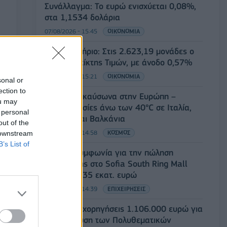
Συνάλλαγμα: Το ευρώ ενισχύεται 0,08%,
στα 1,1534 δολάρια
07/08/2026 - 15:45
ΟΙΚΟΝΟΜΙΑ
Χρηματιστήριο: Στις 2.623,19 μονάδες ο
Γενικός Δείκτης Τιμών, με άνοδο 0,57%
07/08/2026 - 15:21
ΟΙΚΟΝΟΜΙΑ
sonal or
ection to
Νέο κύμα καύσωνα στην Ευρώπη –
ou may
Θερμοκρασίες άνω των 40°C σε Ιταλία,
 personal
Ισπανία και Βαλκάνια
out of the
07/08/2026 - 14:58
ΚΟΣΜΟΣ
 downstream
B’s List of
Fourlis: Συμφωνία για την πώληση
συμμετοχής στο Sofia South Ring Mall
έναντι 49,35 εκατ. ευρώ
07/08/2026 - 14:39
ΕΠΙΧΕΙΡΗΣΕΙΣ
ΥΠΠΟ: Επιχορηγήσεις 1.106.000 ευρώ για
την ενίσχυση των Πολυθεματικών