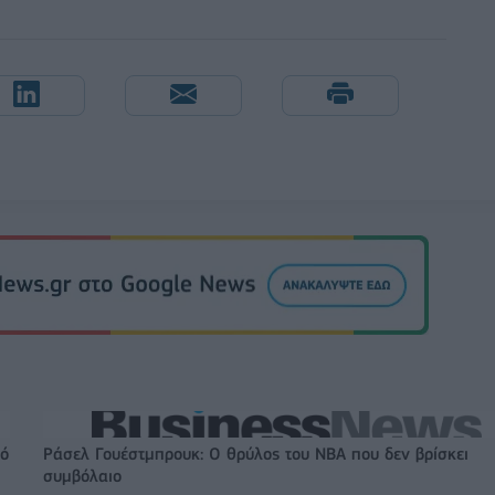
πό
Ράσελ Γουέστμπρουκ: Ο θρύλος του NBA που δεν βρίσκει
συμβόλαιο