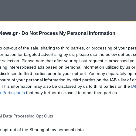
News.gr -
Do Not Process My Personal Information
to opt-out of the sale, sharing to third parties, or processing of your per
formation for targeted advertising by us, please use the below opt-out s
πιο «καινούργιους» συρμούς, εκείνους που
r selection. Please note that after your opt-out request is processed y
εροδρόμιο, ο κλιματισμός φαίνεται να μην
eing interest-based ads based on personal information utilized by us or
disclosed to third parties prior to your opt-out. You may separately opt-
losure of your personal information by third parties on the IAB’s list of
. This information may also be disclosed by us to third parties on the
IA
είχαν μεριμνήσει ώστε να μην είναι τόσο
Participants
that may further disclose it to other third parties.
είχε προηγηθεί προειδοποίηση για τον καύσωνα.
στα λεωφορεία, όπου και εκεί το πρόβλημα με τον
l Data Processing Opt Outs
o opt-out of the Sharing of my personal data.