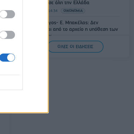
Φεστιβάλ σε όλη την Ελλάδα
07/08/2026 - 14:34
ΟΙΚΟΝΟΜΙΑ
Άρειος Πάγος- Ε. Μπακέλας: Δεν
ανασύρεται από το αρχείο η υπόθεση των
υποκλοπών
07/08/2026 - 14:11
ΕΛΛΑΔΑ
ΟΛΕΣ ΟΙ ΕΙΔΗΣΕΙΣ
Σαουδική Αραβία, Τουρκία και Πακιστάν
υπογράφουν κοινή αμυντική συμφωνία
07/08/2026 - 13:47
ΚΟΣΜΟΣ