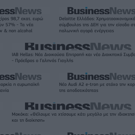
ζίρος 98,7 εκατ. ευρώ
Deloitte Ελλάδος: Χρηματοοικονομικ
ών 57% - Τα νέα
σύμβουλος της ΔΕΗ για την είσοδο σ
w & non alcohol
πολωνική αγορά ενέργειας
IAB Hellas: Νέα Διοικούσα Επιτροπή και νέο Διοικητικό Συμβ
- Πρόεδρος ο Γαληνός Γιαγλής
ιορκία η ευρωπαϊκή
Νέο Audi A2 e-tron με στόχο την κο
χανία
της αποδοτικότητας
Μοκόκα: «Θέλουμε να χτίσουμε κάτι μεγάλο με την ιδιοκτησ
και τη διοίκηση»