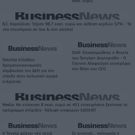
εκατ. ευρώ
Β.Σ. Καρούλιας: Τζίρος 98,7 εκατ. ευρώ και αύξηση κερδών 57% - Τα
νέα στοιχήματα σε low & non alcohol
ΣΚΑΪ: Ολοκληρώθηκε η θητεία
του Γρηγόρη Δημητριάδη - Ο
Deloitte Ελλάδος:
Γιάννης Αλαφούζος επιστρέφει
Χρηματοοικονομικός
στη θέση του CEO
σύμβουλος της ΔΕΗ για την
είσοδο στην πολωνική αγορά
ενέργειας
Media: Με ενίσχυση 8 εκατ. ευρώ σε 451 επιχειρήσεις ξεκίνησε το
πρόγραμμα στήριξης- Κάλυψη εισφορών ΕΔΟΕΑΠ
Η Toyota φέρνει νέα γενιά
Σε κινεζική… πολιορκία η