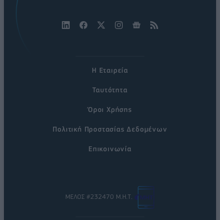
Η Εταιρεία
Ταυτότητα
Όροι Χρήσης
Πολιτική Προστασίας Δεδομένων
Επικοινωνία
ΜΕΛΟΣ #232470 Μ.Η.Τ.