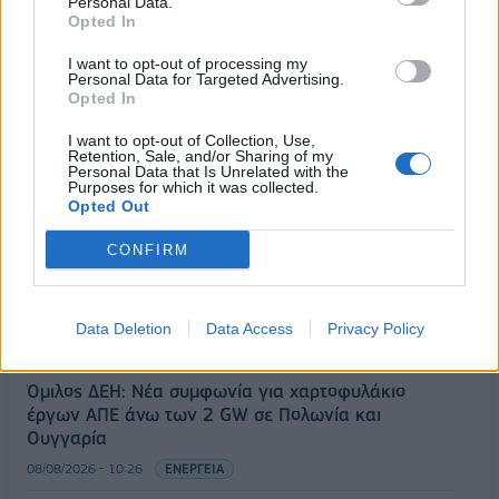
Personal Data.
Opted In
I want to opt-out of processing my
Personal Data for Targeted Advertising.
Opted In
I want to opt-out of Collection, Use,
Retention, Sale, and/or Sharing of my
Personal Data that Is Unrelated with the
Purposes for which it was collected.
Opted Out
ΡΟΗ ΕΙΔΗΣΕΩΝ
CONFIRM
5G παντού, 6G στον ορίζοντα: Πού βρίσκεται η
Ελλάδα στη μεγάλη τεχνολογική μετάβαση
Data Deletion
Data Access
Privacy Policy
08/08/2026 - 10:54
ΤΕΧΝΟΛΟΓΙΑ
Όμιλος ΔΕΗ: Νέα συμφωνία για χαρτοφυλάκιο
έργων ΑΠΕ άνω των 2 GW σε Πολωνία και
Ουγγαρία
08/08/2026 - 10:26
ΕΝΕΡΓΕΙΑ