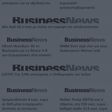
μπαταριών για τα υβριδικά της
ευρωπαϊκή
αυτοκινητοβιομηχανία
Νέο Audi A2 e-tron με στόχο την κορυφή της αποδοτικότητας
Εθνική Νεανίδων: Με τη
WNBA: Έκτη σερί νίκη για τους
Βουλγαρία για τις θέσεις 5-8
Ουάσινγκτον Μίστικς (vid)
του Ευρωμπάσκετ (live stream)
ΕΛΣΤΑΤ: Στο 3,4% υποχώρησε ο πληθωρισμός τον Ιούλιο
Χρηματοδότηση 8 εκατ. ευρώ
Metlen: Ρεκόρ EBITDA στο α'
σε 843 μέσα ενημέρωσης-
εξάμηνο, στα 550 εκατ. ευρώ –
Ξεκίνησε το πενταετές
Καθαρά κέρδη 313 εκατ. ευρώ