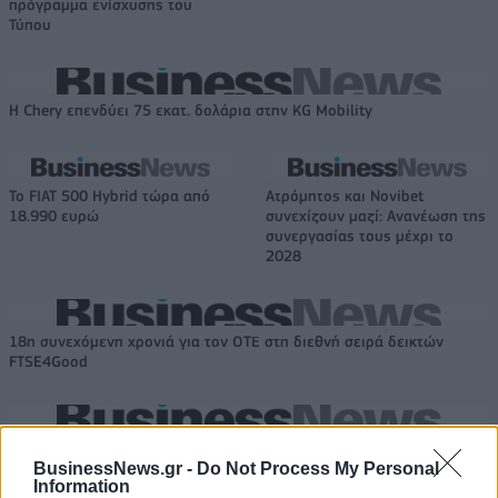
πρόγραμμα ενίσχυσης του
Τύπου
Η Chery επενδύει 75 εκατ. δολάρια στην KG Mobility
Το FIAT 500 Hybrid τώρα από
Ατρόμητος και Novibet
18.990 ευρώ
συνεχίζουν μαζί: Ανανέωση της
συνεργασίας τους μέχρι το
2028
18η συνεχόμενη χρονιά για τον ΟΤΕ στη διεθνή σειρά δεικτών
FTSE4Good
Alpha Bank: Για πρώτη φορά το Αρχαίο Θέατρο Επιδαύρου άνοιξε τις
πύλες του σε όλους
BusinessNews.gr -
Do Not Process My Personal
Information