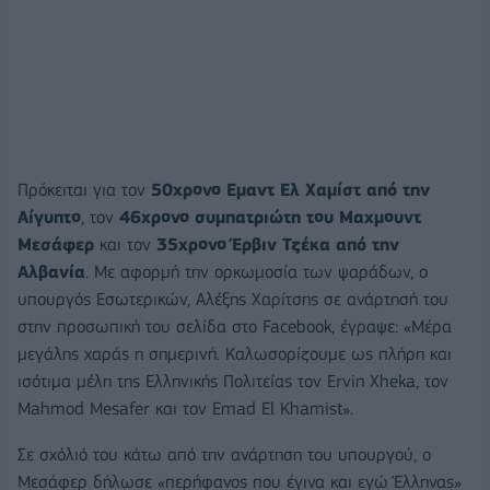
Πρόκειται για τον
50χρονο Εμαντ Ελ Χαμίστ από την
Αίγυπτο
, τον
46χρονο συμπατριώτη του Μαχμουντ
Μεσάφερ
και τον
35χρονο Έρβιν Τζέκα από την
Αλβανία
. Με αφορμή την ορκωμοσία των ψαράδων, ο
υπουργός Εσωτερικών, Αλέξης Χαρίτσης σε ανάρτησή του
στην προσωπική του σελίδα στο Facebook, έγραψε: «Μέρα
μεγάλης χαράς η σημερινή. Καλωσορίζουμε ως πλήρη και
ισότιμα μέλη της Ελληνικής Πολιτείας τον Ervin Xheka, τον
Mahmod Mesafer και τον Emad El Khamist».
Σε σχόλιό του κάτω από την ανάρτηση του υπουργού, ο
Μεσάφερ δήλωσε «περήφανος που έγινα και εγώ Έλληνας»