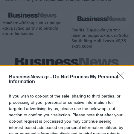
Μοκόκα: «Θέλουμε να χτίσουμε
κάτι μεγάλο με την ιδιοκτησία
Fourlis: Συμφωνία για την
και τη διοίκηση»
πώληση συμμετοχής στο Sofia
South Ring Mall έναντι 49,35
εκατ. ευρώ
Β.Σ. Καρούλιας: Τζίρος 98,7 εκατ. ευρώ και αύξηση κερδών 57% - Τα
νέα στοιχήματα σε low & non alcohol
BusinessNews.gr -
Do Not Process My Personal
Information
If you wish to opt-out of the sale, sharing to third parties, or
Media: Με ενίσχυση 8 εκατ.
processing of your personal or sensitive information for
ευρώ σε 451 επιχειρήσεις
Χρηματοδότηση 8 εκατ. ευρώ
ξεκίνησε το πρόγραμμα
targeted advertising by us, please use the below opt-out
σε 843 μέσα ενημέρωσης-
στήριξης- Κάλυψη εισφορών
section to confirm your selection. Please note that after your
Ξεκίνησε το πενταετές
ΕΔΟΕΑΠ
πρόγραμμα ενίσχυσης του
opt-out request is processed you may continue seeing
Τύπου
interest-based ads based on personal information utilized by
us or personal information disclosed to third parties prior to