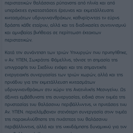
περιστατικών θαλάσσιας ρύπανσης από πλοία και από
υπεράκτιες εγκαταστάσεις έρευνας και εκμετάλλευσης
κοιτασμάτων υδρογονανθράκων, καθορίζοντας το εύρος
δράσης κάθε εταίρου, αλλά και τις διαδικασίες συντονισμού
και αμοιβαίας βοήθειας σε περίπτωση έκτακτων
περιστατικών.
Κατά την συνάντηση των τριών Υπουργών που προηγήθηκε,
ο Αν. ΥΠΕΝ, Σωκράτης Φάμελλος, τόνισε τη σημασία της
υπογραφής του Σχεδίου ενόψει και της σημαντικής
ενεργειακής συνεργασίας των τριών χωρών, αλλά και της
προόδου για την εκμετάλλευση κοιτασμάτων
υδρογονανθράκων στο χώρο της Ανατολικής Μεσογείου. Ως
άξονες εμβάθυνσης της συνεργασίας, ειδικά στον τομέα της
προστασίας του θαλάσσιου περιβάλλοντος, οι προτάσεις του
Αν. ΥΠΕΝ. περιελάμβαναν στενότερη συνεργασία στον τομέα
της παρακολούθησης της ποιότητας του θαλάσσιου
περιβάλλοντος, αλλά και της οικοδόμησης δυναμικού για τον