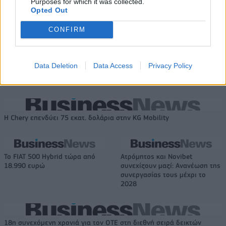
ΕΛΣΤΑΤ: Στο 3,4% υποχώρησε ο πληθωρισμός τον Ιούλιο
Purposes for which it was collected.
Opted Out
CONFIRM
Metlen: Ρεκόρ EBITDA στο α'
Ειδικό Χωροταξικό Πλαίσιο για
εξάμηνο, στα 550 εκατ. ευρώ –
τον Τουρισμό: Στρατηγικό
Data Deletion
Data Access
Privacy Policy
Καθαρά κέρδη 313 εκατ. ευρώ
εργαλείο για βιώσιμη
τουριστική ανάπτυξη
Η Chery επενδύει 75 εκατ. δολάρια στην KG Mobility
Το FIAT 500 Hybrid τώρα από
Ατρόμητος και Novibet
18.990 ευρώ
συνεχίζουν μαζί: Ανανέωση της
συνεργασίας τους μέχρι το
2028
18η συνεχόμενη χρονιά για τον ΟΤΕ στη διεθνή σειρά δεικτών