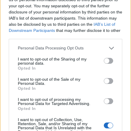
your opt-out. You may separately opt-out of the further
disclosure of your personal information by third parties on the
IAB Hellas: Νέα Διοικούσα Επιτροπή και νέο Διοικητικό Συμβούλιο -
IAB’s list of downstream participants. This information may
Πρόεδρος ο Γαληνός Γιαγλής
also be disclosed by us to third parties on the
IAB’s List of
Downstream Participants
that may further disclose it to other
third parties.
Η Toyota φέρνει νέα γενιά
Σε κινεζική… πολιορκία η
μπαταριών για τα υβριδικά της
ευρωπαϊκή
Personal Data Processing Opt Outs
αυτοκινητοβιομηχανία
I want to opt-out of the Sharing of my
personal data.
Opted In
Νέο Audi A2 e-tron με στόχο την κορυφή της αποδοτικότητας
I want to opt-out of the Sale of my
Personal Data.
Opted In
Δόξα Λευκάδας: Έβδομη
Platon BC: «Στόχος μας στις
I want to opt-out of processing my
Personal Data for Targeted Advertising.
μεταγραφή ο Τζος Σάρμα (vid)
ακαδημίες να εξελίσσονται οι
Opted In
παίκτες»
I want to opt-out of Collection, Use,
Retention, Sale, and/or Sharing of my
Personal Data that Is Unrelated with the