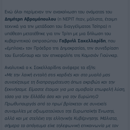
Ενώ όλοι περίμεναν την ανακοίνωση του ονόματος του
Δημήτρη Αβραμόπουλου
(η NEΡΙΤ ήταν, μάλιστα, έτοιμη
τεχνικά για την μετάδοση του διαγγέλματος Τσίπρα) η
υπόθεση μετατέθηκε για την Τρίτη με μια δήλωση του
κυβερνητικού εκπροσώπου
Γαβριήλ Σακελλαρίδη
, που
«έμπλεκε» τον Πρόεδρο της Δημοκρατίας, την συνεδρίαση
του EuroGroup και τον επικεφαλής της Κομισιόν Γιούνκερ.
Aναλυτικά ο κ. Σακελλαρίδης ανέφερε τα εξής:
«Με την λαική εντολή στις καρδιές και στο μυαλό μας
συνεχίζουμε τη διαπραγμάτευση όπως ακριβώς και την
ξεκινήσαμε. Είμαστε έτοιμοι για μια αμοιβαία επωφελή λύση,
τόσο για την Ελλάδα όσο και για την Ευρώπη.Ο
Πρωθυπουργός από το πρωί βρίσκεται σε συνεχείς
συνομιλίες με αξιωματούχους της Ευρωπαϊκής Ένωσης,
αλλά και με στελέχη της ελληνικής Κυβέρνησης. Μάλιστα,
σήμερα το απόγευμα είχε τηλεφωνική επικοινωνία με τον