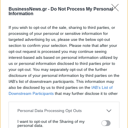
BusinessNews.gr -
Do Not Process My Personal
Information
Η Toyota φέρνει νέα γενιά
Σε κινεζική… πολιορκία η
μπαταριών για τα υβριδικά της
ευρωπαϊκή
If you wish to opt-out of the sale, sharing to third parties, or
αυτοκινητοβιομηχανία
processing of your personal or sensitive information for
targeted advertising by us, please use the below opt-out
section to confirm your selection. Please note that after your
opt-out request is processed you may continue seeing
Νέο Audi A2 e-tron με στόχο την κορυφή της αποδοτικότητας
interest-based ads based on personal information utilized by
us or personal information disclosed to third parties prior to
your opt-out. You may separately opt-out of the further
Εθνική Νεανίδων: Με τη
WNBA Draft: Μετά τον Καντέρ
disclosure of your personal information by third parties on the
Βουλγαρία για τις θέσεις 5-8
θέλει να δηλώσει συμμετοχή
IAB’s list of downstream participants. This information may
του Ευρωμπάσκετ (live stream)
και ο Ρόις Γουάιτ!
also be disclosed by us to third parties on the
IAB’s List of
Downstream Participants
that may further disclose it to other
third parties.
Ελληνική Αναπτυξιακή Τράπεζα: Με «προίκα» 2 δισ. ευρώ ανοίγει
Personal Data Processing Opt Outs
δρόμο για δάνεια έως 5 δισ. σε μικρομεσαίες
I want to opt-out of the Sharing of my
personal data.