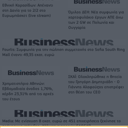
Εθνική Κορασίδων: Απέναντι
στη Δανία για το 2/2 στο
Όμιλος ΔΕΗ: Νέα συμφωνία για
Ευρωμπάσκετ (live stream)
χαρτοφυλάκιο έργων ΑΠΕ άνω
των 2 GW σε Πολωνία και
Ουγγαρία
Fourlis: Συμφωνία για την πώληση συμμετοχής στο Sofia South Ring
Mall έναντι 49,35 εκατ. ευρώ
ΣΚΑΪ: Ολοκληρώθηκε η θητεία
του Γρηγόρη Δημητριάδη - Ο
Χρηματιστήριο Αθηνών:
Γιάννης Αλαφούζος επιστρέφει
Εβδομαδιαία άνοδος 1,76%,
στη θέση του CEO
κέρδη 23,31% από τις αρχές
του έτους
Media: Με ενίσχυση 8 εκατ. ευρώ σε 451 επιχειρήσεις ξεκίνησε το
πρόγραμμα στήριξης- Κάλυψη εισφορών ΕΔΟΕΑΠ