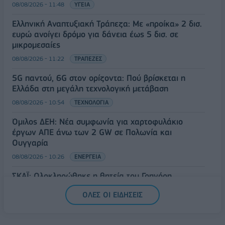
08/08/2026 - 11:48
ΥΓΕΙΑ
Ελληνική Αναπτυξιακή Τράπεζα: Με «προίκα» 2 δισ.
ευρώ ανοίγει δρόμο για δάνεια έως 5 δισ. σε
μικρομεσαίες
08/08/2026 - 11:22
ΤΡΑΠΕΖΕΣ
5G παντού, 6G στον ορίζοντα: Πού βρίσκεται η
Ελλάδα στη μεγάλη τεχνολογική μετάβαση
08/08/2026 - 10:54
ΤΕΧΝΟΛΟΓΙΑ
Όμιλος ΔΕΗ: Νέα συμφωνία για χαρτοφυλάκιο
έργων ΑΠΕ άνω των 2 GW σε Πολωνία και
Ουγγαρία
08/08/2026 - 10:26
ΕΝΕΡΓΕΙΑ
ΣΚΑΪ: Ολοκληρώθηκε η θητεία του Γρηγόρη
Δημητριάδη - Ο Γιάννης Αλαφούζος επιστρέφει στη
ΟΛΕΣ ΟΙ ΕΙΔΗΣΕΙΣ
θέση του CEO
08/08/2026 - 10:02
MEDIA