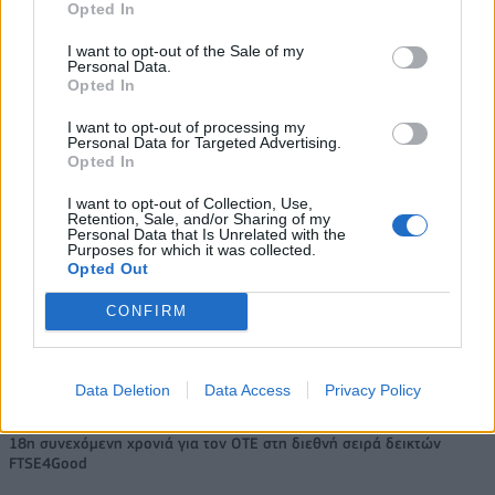
Opted In
Β.Σ. Καρούλιας: Τζίρος 98,7
Deloitte Ελλάδος:
I want to opt-out of the Sale of my
Personal Data.
εκατ. ευρώ και αύξηση κερδών
Χρηματοοικονομικός
Opted In
57% - Τα νέα στοιχήματα σε
σύμβουλος της ΔΕΗ για την
low & non alcohol
είσοδο στην πολωνική αγορά
I want to opt-out of processing my
ενέργειας
Personal Data for Targeted Advertising.
Opted In
I want to opt-out of Collection, Use,
Η Chery επενδύει 75 εκατ. δολάρια στην KG Mobility
Retention, Sale, and/or Sharing of my
Personal Data that Is Unrelated with the
Purposes for which it was collected.
Opted Out
Το FIAT 500 Hybrid τώρα από
Ατρόμητος και Novibet
CONFIRM
18.990 ευρώ
συνεχίζουν μαζί: Ανανέωση της
συνεργασίας τους μέχρι το
2028
Data Deletion
Data Access
Privacy Policy
18η συνεχόμενη χρονιά για τον ΟΤΕ στη διεθνή σειρά δεικτών
FTSE4Good