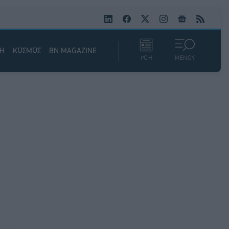
ΚΗ
ΚΟΣΜΟΣ
BN MAGAZINE
ΡΟΗ
ΜΕΝΟΥ