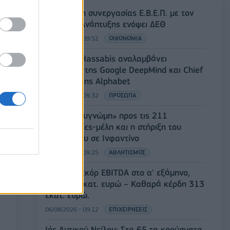
Συνάντηση συνεργασίας Ε.Β.Ε.Π. με τον
υπουργό Ανάπτυξης ενόψει ΔΕΘ
06/08/2026 - 09:52
ΟΙΚΟΝΟΜΙΑ
Ο Demis Hassabis αναλαμβάνει
Πρόεδρος της Google DeepMind και Chief
Scientist της Alphabet
06/08/2026 - 09:32
ΠΡΟΣΩΠΑ
FIFA: Η «συγνώμη» προς τις 211
ομοσπονδίες-μέλη και η στήριξη του
συμβουλίου σε Ινφαντίνο
06/08/2026 - 09:25
ΑΘΛΗΤΙΣΜΟΣ
Metlen: Ρεκόρ EBITDA στο α' εξάμηνο,
στα 550 εκατ. ευρώ – Καθαρά κέρδη 313
εκατ. ευρώ.
06/08/2026 - 09:12
ΕΠΙΧΕΙΡΗΣΕΙΣ
Ιός Δυτικού Νείλου: Στα 65 τα κρούσματα