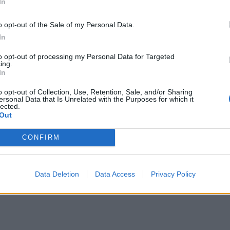
λος στο
isZEB
,
HAEE
- συνδιαμορφώνοντας τις
In
ότυπα- πρωτόκολλα OCPP, OSCP και OCPI.
o opt-out of the Sale of my Personal Data.
In
ού C-HR+, BZ4X, BZ4X Touring ή αντίστοιχα ενός
IUS ο πελάτης
μπορεί να αιτηθεί δωρεάν
to opt-out of processing my Personal Data for Targeted
ing.
ίναι η ολοκληρωμένη Εμπειρία και κάλυψη του
In
 και απολαμβάνοντας μια πλήρη δέσμευση φροντίδας
o opt-out of Collection, Use, Retention, Sale, and/or Sharing
 εγγύηση εγκατάστασης και 3 έτη εγγύηση φορτιστή.
ersonal Data that Is Unrelated with the Purposes for which it
lected.
αρακολουθεί και να διαχειρίζεται τη διαδικασία
Out
 πρόσβαση σε πληροφορίες όπως την ενεργειακή
CONFIRM
ρικό φόρτισης, όλα σε ένα.
Data Deletion
Data Access
Privacy Policy