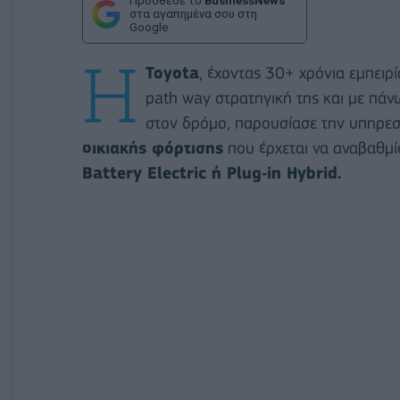
Πρόσθεσε το
BusinessNews
στα αγαπημένα σου στη
Google
Η
Toyota
, έχοντας 30+ χρόνια εμπειρί
path way στρατηγική της και με πά
στον δρόμο, παρουσίασε την υπηρε
οικιακής φόρτισης
που έρχεται να αναβαθμί
Battery Electric ή Plug‑in Hybrid.