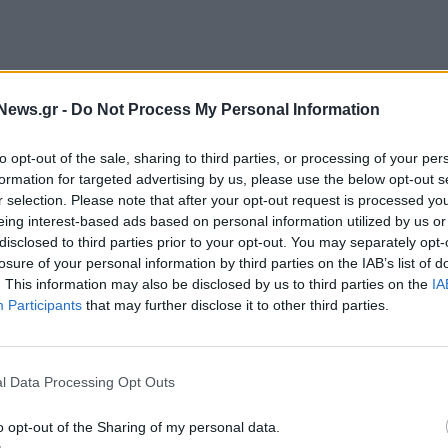
 επίσημο φορτιστή Toyota και το MyToyota App σε
News.gr -
Do Not Process My Personal Information
όμενο οικοσύστημα φόρτισης,
προσφέροντας
ς νέους αγοραστές Toyota BEV ή Plug‑in Hybrid,
to opt-out of the sale, sharing to third parties, or processing of your per
ρικών (BEV) ή Plug‑in υβριδικών οχημάτων Toyota,
formation for targeted advertising by us, please use the below opt-out s
r selection. Please note that after your opt-out request is processed y
eing interest-based ads based on personal information utilized by us or
disclosed to third parties prior to your opt-out. You may separately opt-
now
, εξειδικευμένο συνεργάτη, ο οποίος αποτελείται
losure of your personal information by third parties on the IAB’s list of
ηριοποιούνται στον χώρο της ηλεκτροκίνησης με
. This information may also be disclosed by us to third parties on the
IA
Participants
that may further disclose it to other third parties.
κή κάλυψη. Η evnow έχει ήδη εγκαταστήσει
 DC σε όλη την Ελλάδα,
εφαρμόζοντας τα διεθνή
ημένες διαδικασίες
ISO
9001.
Επιπλέον,
είναι
l Data Processing Opt Outs
ργανισμούς Ηλεκτροκίνησης με ενεργή συμμετοχή
τικό Συμβούλιο του
Ελληνικού Ινστιτούτου
o opt-out of the Sharing of my personal data.