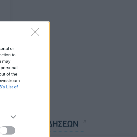
sonal or
ection to
ou may
 personal
out of the
 downstream
B’s List of
ΡΟΗ ΕΙΔΗΣΕΩΝ