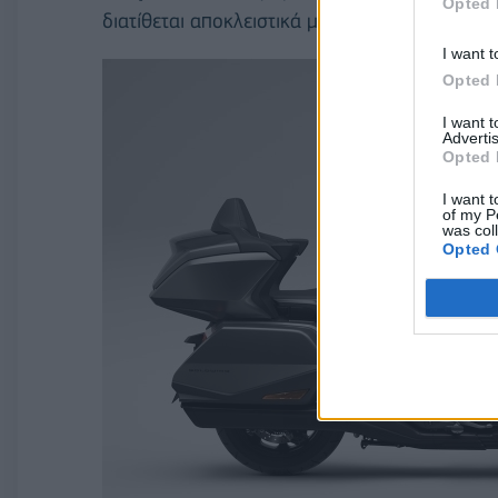
Opted 
διατίθεται αποκλειστικά με τον αριστοκρατικ
I want t
Opted 
I want 
Advertis
Opted 
I want t
of my P
was col
Opted 