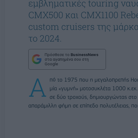
εμβληματικές touring ναυα
CMX500 και CMX1100 Rebel
custom cruisers της μάρκ
το 2024.
Πρόσθεσε το
BusinessNews
στα αγαπημένα σου στη
Google
Α
πό το 1975 που η μεγαλοπρεπής Ho
μία «γυμνή» μοτοσυκλέτα 1000 κ.εκ.,
σε δύο τροχούς, δημιουργώντας στο 
απαράμιλλη φήμη σε επίπεδο πολυτέλειας, ποι