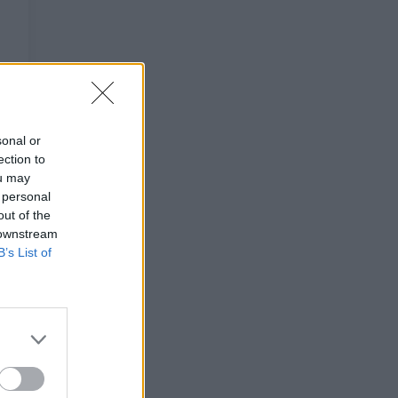
sonal or
ection to
ou may
 personal
out of the
 downstream
B’s List of