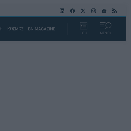
ΚΗ
ΚΟΣΜΟΣ
BN MAGAZINE
ΡΟΗ
ΜΕΝΟΥ