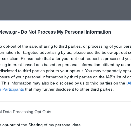
News.gr -
Do Not Process My Personal Information
to opt-out of the sale, sharing to third parties, or processing of your per
formation for targeted advertising by us, please use the below opt-out s
r selection. Please note that after your opt-out request is processed y
eing interest-based ads based on personal information utilized by us or
ουν νέες επιλογές χρωμάτων
. Διαθέσιμη
disclosed to third parties prior to your opt-out. You may separately opt-
losure of your personal information by third parties on the IAB’s list of
 (DCT) της Honda, η
GL1800 Gold Wing
θα
. This information may also be disclosed by us to third parties on the
IA
 Armoured Green Metallic
, με καφέ λεπτομέρειες
Participants
that may further disclose it to other third parties.
00 Gold Wing "Tour"
με κιβώτιο DCT και
ς συνδυασμούς για το 2024:
Heavy Gray Metallic
,
 καλύμματα κινητήρα και
Pearl Glare White
με
l Data Processing Opt Outs
μοφιλές
Beta Silver
με λεπτομέρειες σε
Iridium
o opt-out of the Sharing of my personal data.
ση με χειροκίνητο κιβώτιο της Goldwing ‘Tour’ θα