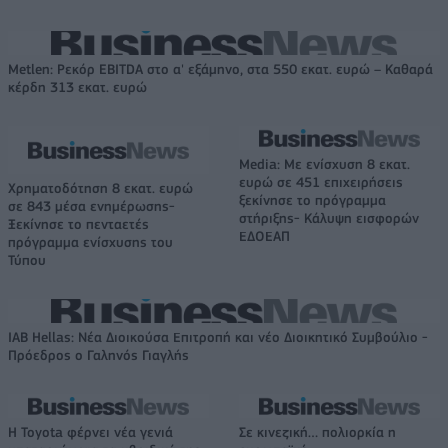
Metlen: Ρεκόρ EBITDA στο α' εξάμηνο, στα 550 εκατ. ευρώ – Καθαρά
κέρδη 313 εκατ. ευρώ
Media: Με ενίσχυση 8 εκατ.
ευρώ σε 451 επιχειρήσεις
Χρηματοδότηση 8 εκατ. ευρώ
ξεκίνησε το πρόγραμμα
σε 843 μέσα ενημέρωσης-
στήριξης- Κάλυψη εισφορών
Ξεκίνησε το πενταετές
ΕΔΟΕΑΠ
πρόγραμμα ενίσχυσης του
Τύπου
IAB Hellas: Νέα Διοικούσα Επιτροπή και νέο Διοικητικό Συμβούλιο -
Πρόεδρος ο Γαληνός Γιαγλής
Η Toyota φέρνει νέα γενιά
Σε κινεζική… πολιορκία η