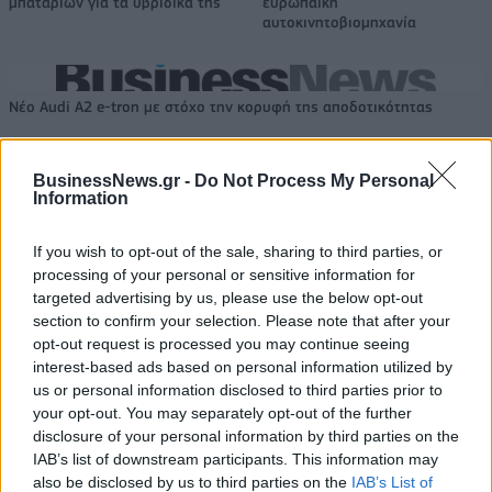
μπαταριών για τα υβριδικά της
ευρωπαϊκή
αυτοκινητοβιομηχανία
Νέο Audi A2 e-tron με στόχο την κορυφή της αποδοτικότητας
BusinessNews.gr -
Do Not Process My Personal
Καρδίτσα: Επέστρεψε υγιής ο
ΠΑΟΚ: Η άφιξη του Μπεν Μουρ
Information
Φράνσις Οκόρο
στη Θεσσαλονίκη (pics)
If you wish to opt-out of the sale, sharing to third parties, or
processing of your personal or sensitive information for
Ειδικό Χωροταξικό Πλαίσιο για τον Τουρισμό: Στρατηγικό εργαλείο
targeted advertising by us, please use the below opt-out
για βιώσιμη τουριστική ανάπτυξη
section to confirm your selection. Please note that after your
opt-out request is processed you may continue seeing
interest-based ads based on personal information utilized by
us or personal information disclosed to third parties prior to
your opt-out. You may separately opt-out of the further
HELLENiQ ENERGY: Κέρδη 393
ΣΤΑΣΥ: 29,4 χλμ. νέων
disclosure of your personal information by third parties on the
εκατ. ευρώ στο α' εξάμηνο –
σιδηροτροχιών στο Μετρό της
IAB’s list of downstream participants. This information may
Στα 734 εκατ. ευρώ τα EBITDA
Αθήνας - Στο τελικό στάδιο το
also be disclosed by us to third parties on the
IAB’s List of
μεγαλύτερο έργο αναβάθμισης