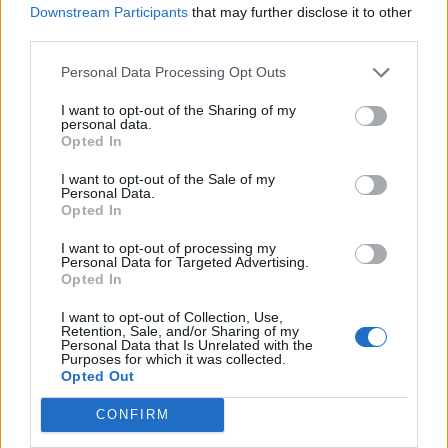
Downstream Participants
that may further disclose it to other
third parties.
Η Chery επενδύει 75 εκατ. δολάρια στην KG Mobility
Personal Data Processing Opt Outs
I want to opt-out of the Sharing of my
personal data.
Opted In
Το FIAT 500 Hybrid τώρα από
18η συνεχόμενη χρονιά για τον
18.990 ευρώ
ΟΤΕ στη διεθνή σειρά δεικτών
I want to opt-out of the Sale of my
FTSE4Good
Personal Data.
Opted In
I want to opt-out of processing my
Alpha Bank: Για πρώτη φορά το Αρχαίο Θέατρο Επιδαύρου άνοιξε τις
Personal Data for Targeted Advertising.
Opted In
πύλες του σε όλους
I want to opt-out of Collection, Use,
Retention, Sale, and/or Sharing of my
Personal Data that Is Unrelated with the
ESG Report 2025: Πώς η ΑΒ Βασιλόπουλος μετατρέπει τη
Purposes for which it was collected.
βιωσιμότητα σε καθημερινή πράξη
Opted Out
CONFIRM