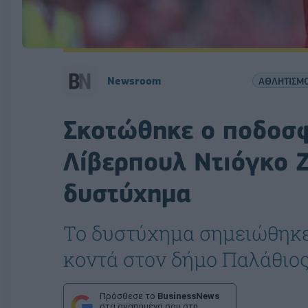
Newsroom
ΑΘΛΗΤΙΣΜ
Σκοτώθηκε ο ποδοσφ
Λίβερπουλ Ντιόγκο Ζ
δυστύχημα
Το δυστύχημα σημειώθηκε 
κοντά στον δήμο Παλάθιος
Πρόσθεσε το
BusinessNews
στα αγαπημένα σου στη