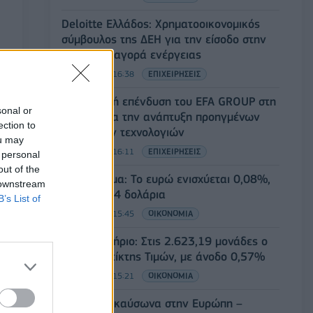
Deloitte Ελλάδος: Χρηματοοικονομικός
σύμβουλος της ΔΕΗ για την είσοδο στην
πολωνική αγορά ενέργειας
07/08/2026 - 16:38
ΕΠΙΧΕΙΡΗΣΕΙΣ
Στρατηγική επένδυση του EFA GROUP στη
sonal or
Fractal για την ανάπτυξη προηγμένων
ection to
αμυντικών τεχνολογιών
ou may
07/08/2026 - 16:11
ΕΠΙΧΕΙΡΗΣΕΙΣ
 personal
out of the
Συνάλλαγμα: Το ευρώ ενισχύεται 0,08%,
 downstream
στα 1,1534 δολάρια
B’s List of
07/08/2026 - 15:45
ΟΙΚΟΝΟΜΙΑ
Χρηματιστήριο: Στις 2.623,19 μονάδες ο
Γενικός Δείκτης Τιμών, με άνοδο 0,57%
07/08/2026 - 15:21
ΟΙΚΟΝΟΜΙΑ
Νέο κύμα καύσωνα στην Ευρώπη –