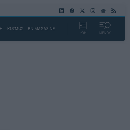
ΚΗ
ΚΟΣΜΟΣ
BN MAGAZINE
ΡΟΗ
ΜΕΝΟΥ