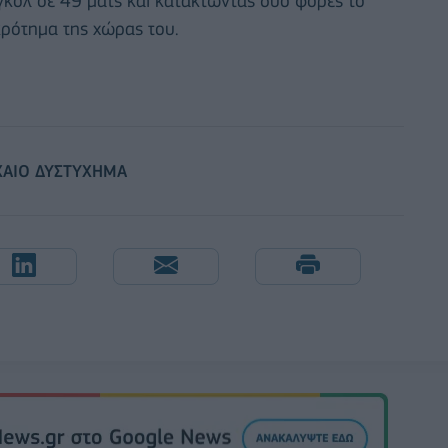
γκολ σε 49 ματς και κατακτώντας δύο φορές το
κρότημα της χώρας του.
ΧΑΙΟ ΔΥΣΤΥΧΗΜΑ