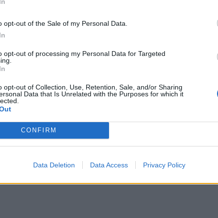
In
o opt-out of the Sale of my Personal Data.
In
ερπουλ.
to opt-out of processing my Personal Data for Targeted
ing.
In
4 Δεκεμβρίου 1996 στο Πόρτο), ο οποίος είχε
 στις 22 Ιουνίου, είχε να επιδείξει μία αξιοσημείωτη
o opt-out of Collection, Use, Retention, Sale, and/or Sharing
ersonal Data that Is Unrelated with the Purposes for which it
ρας, τόσο σε συλλογικό όσο και σε εθνικό επίπεδο.
lected.
Out
ης πατρίδας του, Πάσος Φερέιρα (2014-2016) και
CONFIRM
δεν αγωνίστηκε σε κάποιο ματς με τους
παραχωρούν πρώτα δανεικό στην Πόρτο και κατόπιν
Data Deletion
Data Access
Privacy Policy