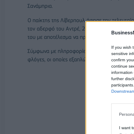
Σανάμπρια.
Ο παίκτης της Λίβερπουλ άφησε την τελευταία
τον αδερφό του Αντρέ, 26 ετών και επίσης ε
Business
του με αποτέλεσμα να προκληθεί πυρκαγιά.
If you wish 
Σύμφωνα με πληροφορίες από μάρτυρες που ει
sensitive in
φλόγες, οι οποίες εξαπλώθηκαν και στη γύρω
confirm you
continue se
information 
further disc
participants
Downstream 
Persona
I want t