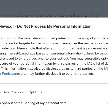
 του πνοή όταν το όχημα στο οποίο ταξίδευε μαζί με
παγγελματία ποδοσφαιριστή, ξέφυγε από την πορεία
News.gr -
Do Not Process My Personal Information
to opt-out of the sale, sharing to third parties, or processing of your per
δοποίησαν το 112, το αυτοκίνητο τυλίχτηκε στις
formation for targeted advertising by us, please use the below opt-out s
 περιοχή.
r selection. Please note that after your opt-out request is processed y
eing interest-based ads based on personal information utilized by us or
disclosed to third parties prior to your opt-out. You may separately opt-
losure of your personal information by third parties on the IAB’s list of
. This information may also be disclosed by us to third parties on the
IA
Participants
that may further disclose it to other third parties.
l Data Processing Opt Outs
o opt-out of the Sharing of my personal data.