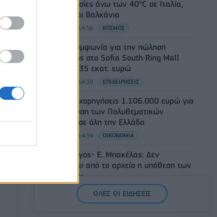
Θερμοκρασίες άνω των 40°C σε Ιταλία,
Ισπανία και Βαλκάνια
07/08/2026 - 14:58
ΚΟΣΜΟΣ
Fourlis: Συμφωνία για την πώληση
συμμετοχής στο Sofia South Ring Mall
έναντι 49,35 εκατ. ευρώ
07/08/2026 - 14:39
ΕΠΙΧΕΙΡΗΣΕΙΣ
ΥΠΠΟ: Επιχορηγήσεις 1.106.000 ευρώ για
την ενίσχυση των Πολυθεματικών
Φεστιβάλ σε όλη την Ελλάδα
07/08/2026 - 14:34
ΟΙΚΟΝΟΜΙΑ
Άρειος Πάγος- Ε. Μπακέλας: Δεν
ανασύρεται από το αρχείο η υπόθεση των
υποκλοπών
07/08/2026 - 14:11
ΕΛΛΑΔΑ
ΟΛΕΣ ΟΙ ΕΙΔΗΣΕΙΣ
Σαουδική Αραβία, Τουρκία και Πακιστάν