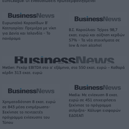
EuroLeague: Οι ενθουσιώδεις πρωτοεμφανιζόμενοι
Ευρωπαϊκό Κορασίδων Β'
Κατηγορίας: Πρεμιέρα με νίκη
Β.Σ. Καρούλιας: Τζίρος 98,7
για Δανία και Ισλανδία - Το
εκατ. ευρώ και αύξηση κερδών
πανόραμα
57% - Τα νέα στοιχήματα σε
low & non alcohol
Metlen: Ρεκόρ EBITDA στο α' εξάμηνο, στα 550 εκατ. ευρώ – Καθαρά
κέρδη 313 εκατ. ευρώ
Media: Με ενίσχυση 8 εκατ.
ευρώ σε 451 επιχειρήσεις
Χρηματοδότηση 8 εκατ. ευρώ
ξεκίνησε το πρόγραμμα
σε 843 μέσα ενημέρωσης-
στήριξης- Κάλυψη εισφορών
Ξεκίνησε το πενταετές
ΕΔΟΕΑΠ
πρόγραμμα ενίσχυσης του
Τύπου