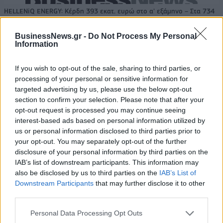
HELLENiQ ENERGY: Κέρδη 393 εκατ. ευρώ στο α' εξάμηνο – Στα 734
εκατ. ευρώ τα EBITDA
BusinessNews.gr -
Do Not Process My Personal
Information
If you wish to opt-out of the sale, sharing to third parties, or
Viohalco: Αυξημένος κατά 14%
ΥΠΕΘΟΟ: Νέες επενδύσεις 1
processing of your personal or sensitive information for
ο τζίρος στο α' εξάμηνο, στα 4,3
δισ. ευρώ ως το 2028 για την
δισ. ευρώ – Στα 446 εκατ. ευρώ
Ενέργεια
targeted advertising by us, please use the below opt-out
τα EBITDA
section to confirm your selection. Please note that after your
opt-out request is processed you may continue seeing
interest-based ads based on personal information utilized by
us or personal information disclosed to third parties prior to
Η συμφωνία Arval-Athlon αναδιαμορφώνει την αγορά leasing
your opt-out. You may separately opt-out of the further
disclosure of your personal information by third parties on the
IAB’s list of downstream participants. This information may
also be disclosed by us to third parties on the
IAB’s List of
VW: Η δύσκολη εξίσωση της
18η συνεχόμενη χρονιά για τον
αναδιάρθρωσης
ΟΤΕ στη διεθνή σειρά δεικτών
Downstream Participants
that may further disclose it to other
FTSE4Good
third parties.
Personal Data Processing Opt Outs