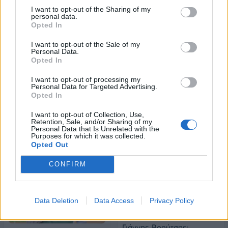
Alpha Bank: Για πρώτη φορά το Αρχαίο Θέατρο Επιδαύρου άνοιξε τις
I want to opt-out of the Sharing of my
personal data.
πύλες του σε όλους
Opted In
I want to opt-out of the Sale of my
Personal Data.
ESG Report 2025: Πώς η ΑΒ Βασιλόπουλος μετατρέπει τη
Opted In
βιωσιμότητα σε καθημερινή πράξη
I want to opt-out of processing my
Personal Data for Targeted Advertising.
Opted In
I want to opt-out of Collection, Use,
Retention, Sale, and/or Sharing of my
ΠΕΡΙΣΣΌΤΕΡΑ ΣΕ ΑΥΤΉ ΤΗΝ ΚΑΤΗΓΟΡΊΑ
Personal Data that Is Unrelated with the
Purposes for which it was collected.
Opted Out
CONFIRM
Data Deletion
Data Access
Privacy Policy
Γιάννης Βρούτσης: