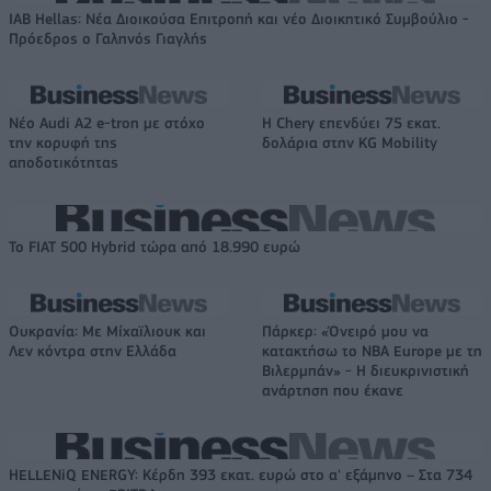
IAB Hellas: Νέα Διοικούσα Επιτροπή και νέο Διοικητικό Συμβούλιο -
Πρόεδρος ο Γαληνός Γιαγλής
Νέο Audi A2 e-tron με στόχο
Η Chery επενδύει 75 εκατ.
την κορυφή της
δολάρια στην KG Mobility
αποδοτικότητας
Το FIAT 500 Hybrid τώρα από 18.990 ευρώ
Ουκρανία: Με Μίχαϊλιουκ και
Πάρκερ: «Όνειρό μου να
Λεν κόντρα στην Ελλάδα
κατακτήσω το ΝΒΑ Europe με τη
Βιλερμπάν» - Η διευκρινιστική
ανάρτηση που έκανε
HELLENiQ ENERGY: Κέρδη 393 εκατ. ευρώ στο α' εξάμηνο – Στα 734