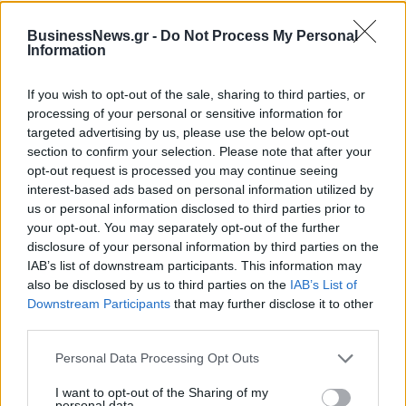
εκατ. ευρώ τα EBITDA
BusinessNews.gr -
Do Not Process My Personal
Information
If you wish to opt-out of the sale, sharing to third parties, or
Viohalco: Αυξημένος κατά 14%
ΥΠΕΘΟΟ: Νέες επενδύσεις 1
ο τζίρος στο α' εξάμηνο, στα 4,3
δισ. ευρώ ως το 2028 για την
processing of your personal or sensitive information for
δισ. ευρώ – Στα 446 εκατ. ευρώ
Ενέργεια
targeted advertising by us, please use the below opt-out
τα EBITDA
section to confirm your selection. Please note that after your
opt-out request is processed you may continue seeing
interest-based ads based on personal information utilized by
us or personal information disclosed to third parties prior to
Η συμφωνία Arval-Athlon αναδιαμορφώνει την αγορά leasing
your opt-out. You may separately opt-out of the further
disclosure of your personal information by third parties on the
IAB’s list of downstream participants. This information may
VW: Η δύσκολη εξίσωση της
18η συνεχόμενη χρονιά για τον
also be disclosed by us to third parties on the
IAB’s List of
αναδιάρθρωσης
ΟΤΕ στη διεθνή σειρά δεικτών
Downstream Participants
that may further disclose it to other
FTSE4Good
third parties.
Personal Data Processing Opt Outs
Alpha Bank: Για πρώτη φορά το Αρχαίο Θέατρο Επιδαύρου άνοιξε τις
I want to opt-out of the Sharing of my
πύλες του σε όλους
personal data.