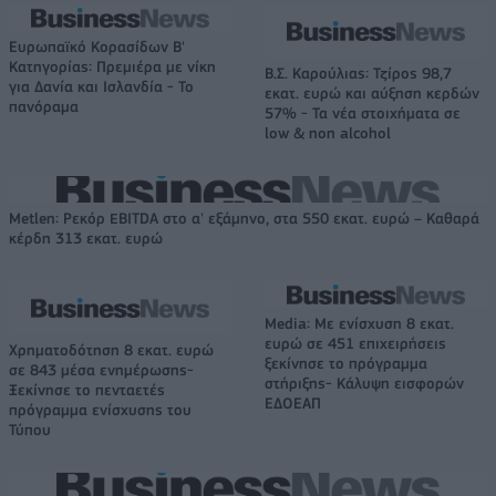
Ευρωπαϊκό Κορασίδων Β'
Κατηγορίας: Πρεμιέρα με νίκη
Β.Σ. Καρούλιας: Τζίρος 98,7
για Δανία και Ισλανδία - Το
εκατ. ευρώ και αύξηση κερδών
πανόραμα
57% - Τα νέα στοιχήματα σε
low & non alcohol
Metlen: Ρεκόρ EBITDA στο α' εξάμηνο, στα 550 εκατ. ευρώ – Καθαρά
κέρδη 313 εκατ. ευρώ
Media: Με ενίσχυση 8 εκατ.
ευρώ σε 451 επιχειρήσεις
Χρηματοδότηση 8 εκατ. ευρώ
ξεκίνησε το πρόγραμμα
σε 843 μέσα ενημέρωσης-
στήριξης- Κάλυψη εισφορών
Ξεκίνησε το πενταετές
ΕΔΟΕΑΠ
πρόγραμμα ενίσχυσης του
Τύπου