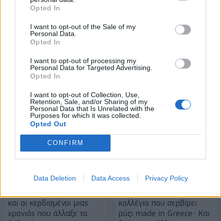
Opted In
I want to opt-out of the Sale of my
Personal Data.
ESG Report 2025: Πώς η ΑΒ Βασιλόπουλος μετατρέπει τη
Opted In
βιωσιμότητα σε καθημερινή πράξη
I want to opt-out of processing my
Personal Data for Targeted Advertising.
Opted In
I want to opt-out of Collection, Use,
ΠΕΡΙΣΣΌΤΕΡΑ ΣΕ ΑΥΤΉ ΤΗΝ ΚΑΤΗΓΟΡΊΑ
Retention, Sale, and/or Sharing of my
Personal Data that Is Unrelated with the
Purposes for which it was collected.
Opted Out
CONFIRM
Data Deletion
Data Access
Privacy Policy
Γαλακτοκομικά: Οι χαμένοι
Το Αμερικάνικο top
και οι κερδισμένοι μιας
κολλέγιο που σερβίρει
χρονιάς που άλλαξε τα
ρύζι made in Greece- Και