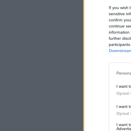
If you wish 
sensitive in
confirm you
continue se
information 
further disc
participants
Downstream 
Persona
I want t
Opted 
I want t
Opted 
I want 
Advertis