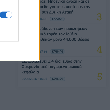
Ν. Χαρδαλιάς: Μηδενική ανοχή και σε
νομικό επίπεδο για τους υπαίτιους της
πυρκαγιάς στη Δυτική Αττική
05/08/2026 - 16:26
ΕΛΛΑΔΑ
ΗΠΑ: Επιβράδυνση των προσλήψεων
στον ιδιωτικό τομέα τον Ιούλιο -
Δημιουργήθηκαν μόνο 44.000 θέσεις
εργασίας
05/08/2026 - 17:16
ΚΟΣΜΟΣ
ΕΕ: Διοχετεύει 1,4 δισ. ευρώ στην
Ουκρανία από παγωμένα ρωσικά
κεφάλαια
05/08/2026 - 16:03
ΚΟΣΜΟΣ