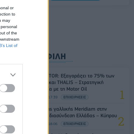
πρόγραμμα ενίσχυσης του Τύπου
sonal or
06/08/2026 - 13:05
ΕΠΙΧΕΙΡΗΣΕΙΣ
ection to
ou may
 personal
out of the
 downstream
B’s List of
ΔΗΜΟΦΙΛΗ
Όμιλος AKTOR: Εξαγοράζει το 75% των
ΗΛΕΚΤΩΡ και THALIS – Στρατηγική
συνεργασία με τη Motor Oil
05/08/2026 - 17:39
ΕΠΙΧΕΙΡΗΣΕΙΣ
Είσοδος της γαλλικής Meridiam στην
ηλεκτρική διασύνδεση Ελλάδας – Κύπρου
05/08/2026 - 18:06
ΕΠΙΧΕΙΡΗΣΕΙΣ