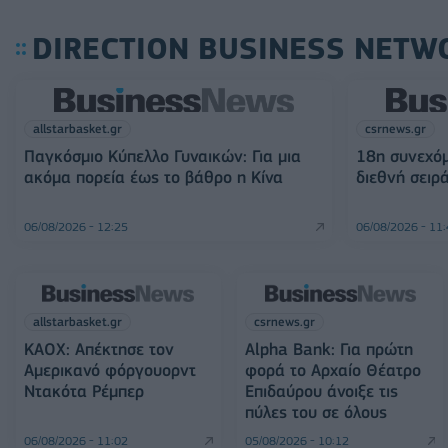
DIRECTION BUSINESS NETW
allstarbasket.gr
csrnews.gr
Παγκόσμιο Κύπελλο Γυναικών: Για μια
18η συνεχόμ
ακόμα πορεία έως το βάθρο η Κίνα
διεθνή σειρ
06/08/2026 - 12:25
06/08/2026 - 11
allstarbasket.gr
csrnews.gr
ΚΑΟΧ: Απέκτησε τον
Alpha Bank: Για πρώτη
Αμερικανό φόργουορντ
φορά το Αρχαίο Θέατρο
Ντακότα Ρέμπερ
Επιδαύρου άνοιξε τις
πύλες του σε όλους
06/08/2026 - 11:02
05/08/2026 - 10:12