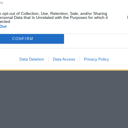
In
o opt-out of Collection, Use, Retention, Sale, and/or Sharing
ersonal Data that Is Unrelated with the Purposes for which it
lected.
Out
CONFIRM
Data Deletion
Data Access
Privacy Policy