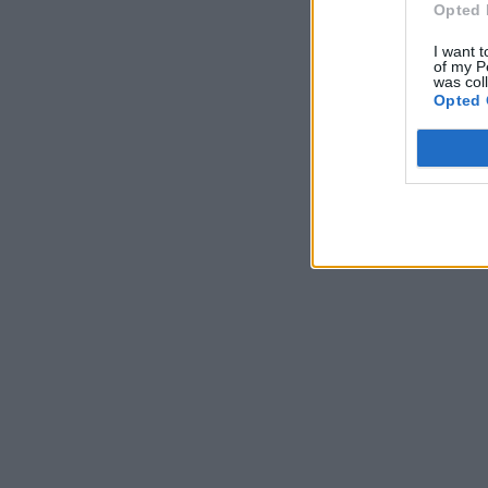
Opted 
I want t
of my P
was col
Opted 