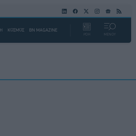
ΚΗ
ΚΟΣΜΟΣ
BN MAGAZINE
ΡΟΗ
ΜΕΝΟΥ