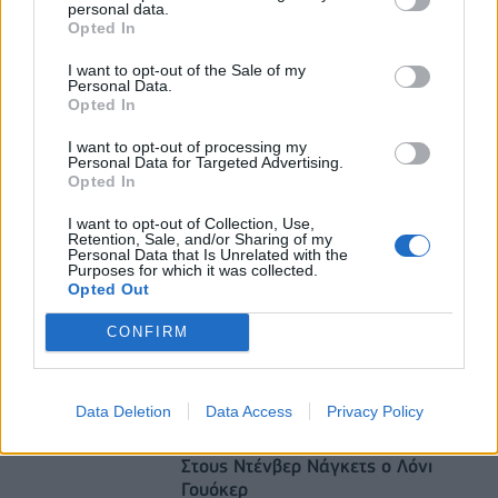
personal data.
05/08/2026 - 12:50
ΕΠΙΧΕΙΡΗΣΕΙΣ
Opted In
Alpha Bank: Για πρώτη φορά το Αρχαίο Θέατρο
I want to opt-out of the Sale of my
Επιδαύρου άνοιξε τις πύλες του σε όλους
Personal Data.
Opted In
05/08/2026 - 12:41
ESG
Coca-Cola HBC: Άνοδος 11,4% στα καθαρά κέρδη
I want to opt-out of processing my
Personal Data for Targeted Advertising.
του α΄ εξαμήνου – Στα 524,4 εκατ. ευρώ
Opted In
05/08/2026 - 09:10
ΕΠΙΧΕΙΡΗΣΕΙΣ
I want to opt-out of Collection, Use,
Retention, Sale, and/or Sharing of my
Personal Data that Is Unrelated with the
Purposes for which it was collected.
Opted Out
CONFIRM
DIRECTION BUSINESS NETWORK
Data Deletion
Data Access
Privacy Policy
allstarbasket.gr
Στους Ντένβερ Νάγκετς ο Λόνι
Γουόκερ