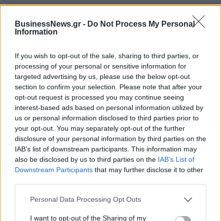
BusinessNews.gr -
Do Not Process My Personal
Information
If you wish to opt-out of the sale, sharing to third parties, or
processing of your personal or sensitive information for
targeted advertising by us, please use the below opt-out
ΔΗΜΟΦΙΛΗ
section to confirm your selection. Please note that after your
opt-out request is processed you may continue seeing
interest-based ads based on personal information utilized by
Η Vendora επεκτείνεται σε 27 χώρες της
us or personal information disclosed to third parties prior to
Ευρωπαϊκή 'Ενωσης
your opt-out. You may separately opt-out of the further
disclosure of your personal information by third parties on the
05/08/2026 - 10:52
ΕΠΙΧΕΙΡΗΣΕΙΣ
IAB’s list of downstream participants. This information may
SpaceX: Άλμα 92% στα έσοδα του α' τριμήνου στα
also be disclosed by us to third parties on the
IAB’s List of
7,8 δισ. δολάρια
Downstream Participants
that may further disclose it to other
third parties.
05/08/2026 - 08:44
ΤΕΧΝΟΛΟΓΙΑ
Personal Data Processing Opt Outs
Evergood: Άγγιξε τα 300 εκατ. ο τζίρος- Στα 10
εκατ. ευρώ το τίμημα για το 60% του Jackaroo
I want to opt-out of the Sharing of my