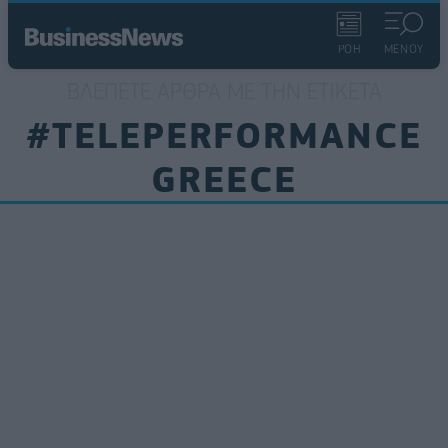
ΡΟΗ
ΜΕΝΟΥ
ΒΛΈΠΕΤΕ ΆΡΘΡΑ ΜΕ ΤΗΝ ΕΤΙΚΈΤΑ
#TELEPERFORMANCE
GREECE