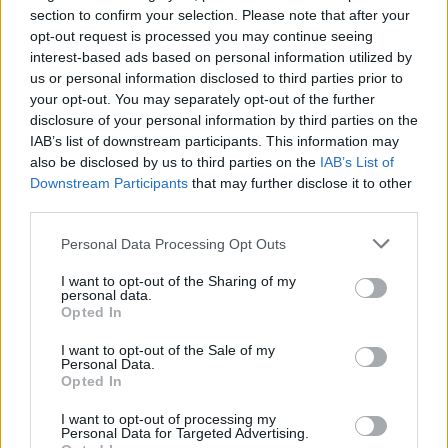
section to confirm your selection. Please note that after your
Διευρύνεται η πρωτοβουλία για τις τιμές στο ράφι
opt-out request is processed you may continue seeing
με 916 προϊόντα
interest-based ads based on personal information utilized by
08/08/2026 - 12:12
ΛΙΑΝΕΜΠΟΡΙΟ
us or personal information disclosed to third parties prior to
your opt-out. You may separately opt-out of the further
Health Monitoring: Η εθνική υποδομή για την
disclosure of your personal information by third parties on the
αξιοποίηση των δεδομένων υγείας προς όφελος
IAB’s list of downstream participants. This information may
των πολιτών
also be disclosed by us to third parties on the
IAB’s List of
08/08/2026 - 11:48
ΥΓΕΙΑ
Downstream Participants
that may further disclose it to other
third parties.
Ελληνική Αναπτυξιακή Τράπεζα: Με «προίκα» 2 δισ.
ευρώ ανοίγει δρόμο για δάνεια έως 5 δισ. σε
Personal Data Processing Opt Outs
μικρομεσαίες
I want to opt-out of the Sharing of my
08/08/2026 - 11:22
ΤΡΑΠΕΖΕΣ
personal data.
Opted In
5G παντού, 6G στον ορίζοντα: Πού βρίσκεται η
Ελλάδα στη μεγάλη τεχνολογική μετάβαση
I want to opt-out of the Sale of my
Personal Data.
08/08/2026 - 10:54
ΤΕΧΝΟΛΟΓΙΑ
Opted In
Όμιλος ΔΕΗ: Νέα συμφωνία για χαρτοφυλάκιο
I want to opt-out of processing my
έργων ΑΠΕ άνω των 2 GW σε Πολωνία και
Personal Data for Targeted Advertising.