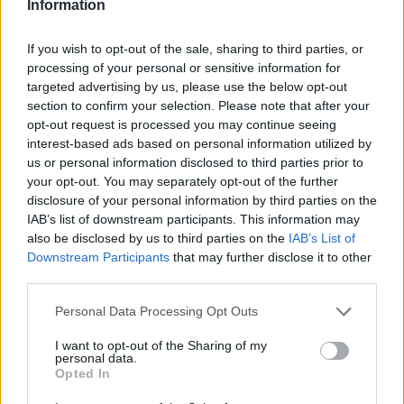
Information
ΔΗΜΟΦΙΛΗ
If you wish to opt-out of the sale, sharing to third parties, or
processing of your personal or sensitive information for
Β.Σ. Καρούλιας: Τζίρος 98,7 εκατ. ευρώ και
targeted advertising by us, please use the below opt-out
αύξηση κερδών 57% - Τα νέα στοιχήματα σε low
section to confirm your selection. Please note that after your
& non alcohol
opt-out request is processed you may continue seeing
interest-based ads based on personal information utilized by
06/08/2026 - 11:48
ΕΠΙΧΕΙΡΗΣΕΙΣ
us or personal information disclosed to third parties prior to
Metlen: Ρεκόρ EBITDA στο α' εξάμηνο, στα 550
your opt-out. You may separately opt-out of the further
εκατ. ευρώ – Καθαρά κέρδη 313 εκατ. ευρώ
disclosure of your personal information by third parties on the
IAB’s list of downstream participants. This information may
06/08/2026 - 09:12
ΕΠΙΧΕΙΡΗΣΕΙΣ
also be disclosed by us to third parties on the
IAB’s List of
Downstream Participants
that may further disclose it to other
Ρωσία: Η Μόσχα δηλώνει ότι κατέρριψε 605
third parties.
ουκρανικά drones τη νύχτα - Ελαφρές ζημιές σε
αποθήκη της Wildberries
Personal Data Processing Opt Outs
06/08/2026 - 10:30
ΚΟΣΜΟΣ
I want to opt-out of the Sharing of my
Ο Demis Hassabis αναλαμβάνει Πρόεδρος της
personal data.
Opted In
Google DeepMind και Chief Scientist της Alphabet
06/08/2026 - 09:32
ΠΡΟΣΩΠΑ