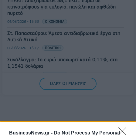
ΥΠΑΑΤ: Αποζημιώσεις 38,1 εκατ. ευρώ σε
κτηνοτρόφους για ευλογιά, πανώλη και αφθώδη
πυρετό
06/08/2026 - 15:33
ΟΙΚΟΝΟΜΙΑ
Στ. Παπασταύρου: Άμεσα αντιδιαβρωτικά έργα στη
Δυτική Αττική
06/08/2026 - 15:17
ΠΟΛΙΤΙΚΗ
Συνάλλαγμα: Το ευρώ υποχωρεί κατά 0,11%, στα
1,1541 δολάρια
06/08/2026 - 14:59
ΟΙΚΟΝΟΜΙΑ
ΟΛΕΣ ΟΙ ΕΙΔΗΣΕΙΣ
BusinessNews.gr -
Do Not Process My Personal