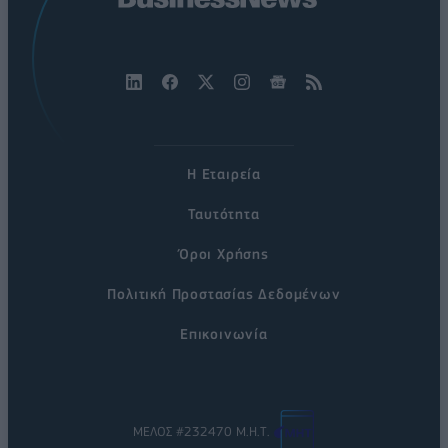
Η Εταιρεία
Ταυτότητα
Όροι Χρήσης
Πολιτική Προστασίας Δεδομένων
Επικοινωνία
ΜΕΛΟΣ #232470 Μ.Η.Τ.