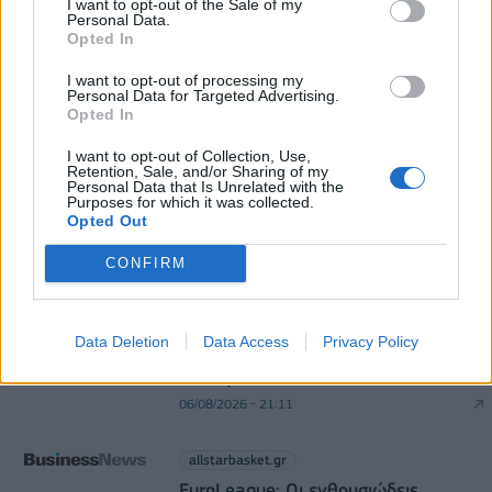
I want to opt-out of the Sale of my
Personal Data.
HELLENiQ ENERGY: Κέρδη 393 εκατ. ευρώ στο α'
Opted In
εξάμηνο – Στα 734 εκατ. ευρώ τα EBITDA
I want to opt-out of processing my
06/08/2026 - 08:05
ΕΠΙΧΕΙΡΗΣΕΙΣ
Personal Data for Targeted Advertising.
Opted In
I want to opt-out of Collection, Use,
Retention, Sale, and/or Sharing of my
Personal Data that Is Unrelated with the
Purposes for which it was collected.
Opted Out
CONFIRM
DIRECTION BUSINESS NETWORK
allstarbasket.gr
Data Deletion
Data Access
Privacy Policy
«Κλείνει τον Τζέιμς Γουάισμαν η
Μάλαγα»
06/08/2026 - 21:11
allstarbasket.gr
EuroLeague: Οι ενθουσιώδεις