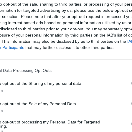
to opt-out of the sale, sharing to third parties, or processing of your per
formation for targeted advertising by us, please use the below opt-out s
r selection. Please note that after your opt-out request is processed y
ΛΙΑΝΕΜΠΟΡΙΟ
eing interest-based ads based on personal information utilized by us or
αθώνιος Star Wars
Όλα τα δώρα Star Wars στα Publ
disclosed to third parties prior to your opt-out. You may separately opt-
losure of your personal information by third parties on the IAB’s list of
. This information may also be disclosed by us to third parties on the
IA
Participants
that may further disclose it to other third parties.
14/12/2015 - 02:00
1
2
Επόμενο
Τέλος
l Data Processing Opt Outs
ίδα 1 από 2
o opt-out of the Sharing of my personal data.
In
o opt-out of the Sale of my Personal Data.
In
to opt-out of processing my Personal Data for Targeted
ing.
In