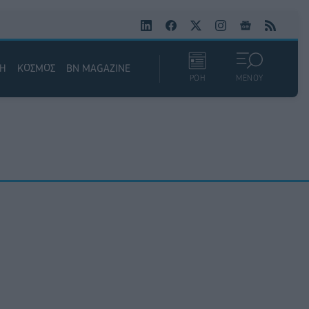
ΚΗ
ΚΟΣΜΟΣ
BN MAGAZINE
ΡΟΗ
ΜΕΝΟΥ