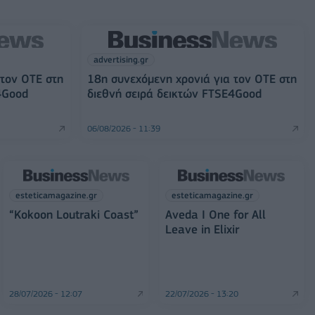
advertising.gr
 τον ΟΤΕ στη
18η συνεχόμενη χρονιά για τον ΟΤΕ στη
4Good
διεθνή σειρά δεικτών FTSE4Good
06/08/2026 - 11:39
esteticamagazine.gr
esteticamagazine.gr
“Kokoon Loutraki Coast”
Aveda I One for All
Leave in Elixir
28/07/2026 - 12:07
22/07/2026 - 13:20