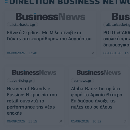
DIRECTION BUSINESS NETW
allstarbasket.gr
allstarbasket.
Εθνική Σερβίας: Με Μιλουτίνοβ και
POLO «CARR
Γιόκιτς στα «παράθυρα» του Αυγούστου
σχολική χρο
δημιουργικό
06/08/2026 - 13:40
06/08/2026 - 13
advertising.gr
csrnews.gr
Heaven of Brands ×
Alpha Bank: Για πρώτη
Fussion: Η εμπειρία του
φορά το Αρχαίο Θέατρο
retail συναντά το
Επιδαύρου άνοιξε τις
performance της νέας
πύλες του σε όλους
εποχής
06/08/2026 - 11:19
05/08/2026 - 10:12