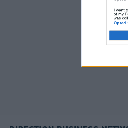
I want t
of my P
was col
Opted 