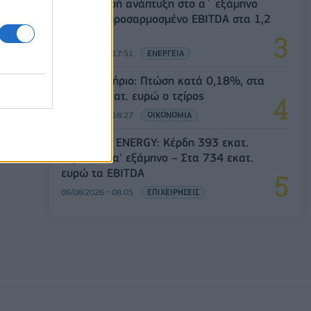
ΔΕΗ: Ισχυρή ανάπτυξη στο α΄ εξάμηνο
2026 με προσαρμοσμένο EBITDA στα 1,2
δισ. ευρώ
05/08/2026 - 17:51
ΕΝΕΡΓΕΙΑ
Χρηματιστήριο: Πτώση κατά 0,18%, στα
315,71 εκατ. ευρώ ο τζίρος
05/08/2026 - 18:27
ΟΙΚΟΝΟΜΙΑ
HELLENiQ ENERGY: Κέρδη 393 εκατ.
ευρώ στο α' εξάμηνο – Στα 734 εκατ.
ευρώ τα EBITDA
06/08/2026 - 08:05
ΕΠΙΧΕΙΡΗΣΕΙΣ