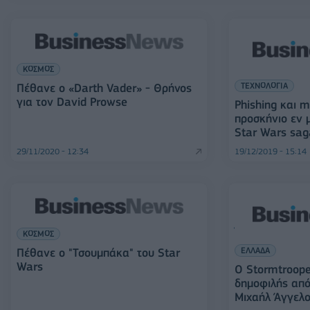
ΚΟΣΜΟΣ
ΤΕΧΝΟΛΟΓΙΑ
Πέθανε ο «Darth Vader» - Θρήνος
για τον David Prowse
Phishing και m
προσκήνιο εν 
Star Wars sa
29/11/2020 - 12:34
19/12/2019 - 15:14
ΚΟΣΜΟΣ
ΕΛΛΑΔΑ
Πέθανε ο "Τσουμπάκα" του Star
Wars
Ο Stormtroope
δημοφιλής από
Μιχαήλ Άγγελ