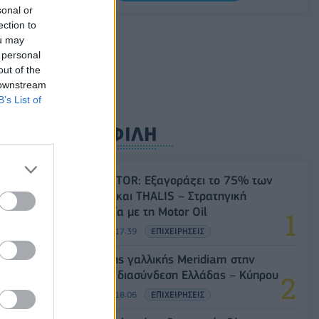
καλώδιο της ηλεκτρικής διασύνδεσης
sonal or
Ελλάδας-Κύπρου
ection to
ou may
06/08/2026 - 14:23
ΠΟΛΙΤΙΚΗ
 personal
ic
out of the
 downstream
B’s List of
ΔΗΜΟΦΙΛΗ
Όμιλος AKTOR: Εξαγοράζει το 75% των
ΗΛΕΚΤΩΡ και THALIS – Στρατηγική
συνεργασία με τη Motor Oil
05/08/2026 - 17:39
ΕΠΙΧΕΙΡΗΣΕΙΣ
Είσοδος της γαλλικής Meridiam στην
ηλεκτρική διασύνδεση Ελλάδας – Κύπρου
05/08/2026 - 18:06
ΕΠΙΧΕΙΡΗΣΕΙΣ