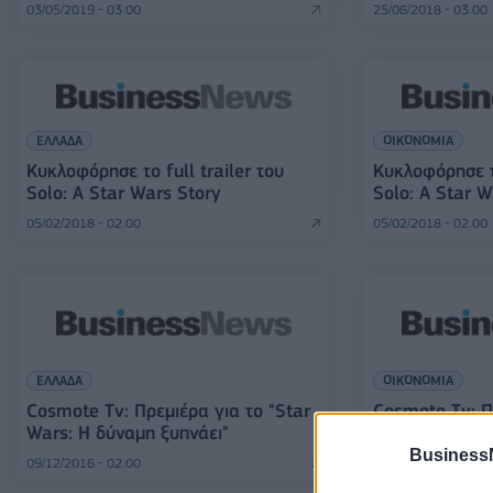
03/05/2019 - 03:00
25/06/2018 - 03:00
ΕΛΛΑΔΑ
ΟΙΚΟΝΟΜΙΑ
Κυκλοφόρησε το full trailer του
Κυκλοφόρησε το
Solo: A Star Wars Story
Solo: A Star W
05/02/2018 - 02:00
05/02/2018 - 02:00
ΕΛΛΑΔΑ
ΟΙΚΟΝΟΜΙΑ
Cosmote Tv: Πρεμιέρα για το "Star
Cosmote Tv: Π
Wars: Η δύναμη ξυπνάει"
Wars: Η δύναμ
Business
09/12/2016 - 02:00
09/12/2016 - 02:00