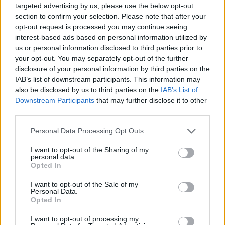
targeted advertising by us, please use the below opt-out
Συνάλλαγμα: Το ευρώ υποχωρεί κατά 0,11%, στα
section to confirm your selection. Please note that after your
1,1541 δολάρια
opt-out request is processed you may continue seeing
interest-based ads based on personal information utilized by
06/08/2026 - 14:59
ΟΙΚΟΝΟΜΙΑ
us or personal information disclosed to third parties prior to
ΟΛΕΣ ΟΙ ΕΙΔΗΣΕΙΣ
your opt-out. You may separately opt-out of the further
disclosure of your personal information by third parties on the
IAB’s list of downstream participants. This information may
also be disclosed by us to third parties on the
IAB’s List of
Downstream Participants
that may further disclose it to other
third parties.
Personal Data Processing Opt Outs
I want to opt-out of the Sharing of my
ΔΗΜΟΦΙΛΗ
personal data.
Opted In
I want to opt-out of the Sale of my
18η συνεχόμενη χρονιά για τον ΟΤΕ στη διεθνή
Personal Data.
σειρά δεικτών FTSE4Good
Opted In
06/08/2026 - 14:40
ESG
I want to opt-out of processing my