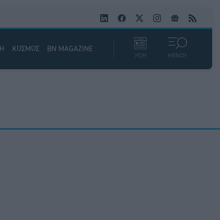
ΚΗ
ΚΟΣΜΟΣ
BN MAGAZINE
ΡΟΗ
ΜΕΝΟΥ