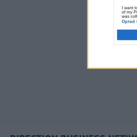
I want t
of my P
was col
Opted 