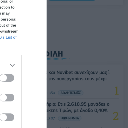
sonal or
Σαουδική Αραβία, Τουρκία και Πακιστάν
ection to
υπογράφουν κοινή αμυντική συμφωνία
ou may
07/08/2026 - 13:47
ΚΟΣΜΟΣ
 personal
out of the
 downstream
B’s List of
ΔΗΜΟΦΙΛΗ
Ατρόμητος και Novibet συνεχίζουν μαζί:
Ανανέωση της συνεργασίας τους μέχρι
το 2028
07/08/2026 - 11:50
ΑΘΛΗΤΙΣΜΟΣ
Χρηματιστήριο: Στις 2.618,95 μονάδες ο
Γενικός Δείκτης Τιμών, με άνοδο 0,40%
07/08/2026 - 13:07
ΟΙΚΟΝΟΜΙΑ