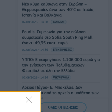
Νέο κύμα καύσωνα στην Ευρώπη –
Θερμοκρασίες άνω των 40°C σε Ιταλία,
Ισπανία και Βαλκάνια
07/08/2026 - 14:58
ΚΟΣΜΟΣ
Fourlis: Συμφωνία για την πώληση
συμμετοχής στο Sofia South Ring Mall
έναντι 49,35 εκατ. ευρώ
07/08/2026 - 14:39
ΕΠΙΧΕΙΡΗΣΕΙΣ
ΥΠΠΟ: Επιχορηγήσεις 1.106.000 ευρώ για
την ενίσχυση των Πολυθεματικών
Φεστιβάλ σε όλη την Ελλάδα
07/08/2026 - 14:34
ΟΙΚΟΝΟΜΙΑ
Άρειος Πάγος- Ε. Μπακέλας: Δεν
ανασύρεται από το αρχείο η υπόθεση των
υποκλοπών
07/08/2026 - 14:11
ΕΛΛΑΔΑ
ΟΛΕΣ ΟΙ ΕΙΔΗΣΕΙΣ