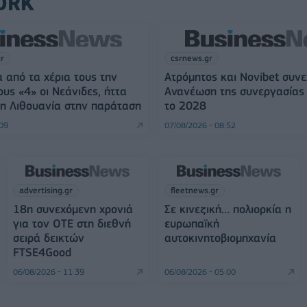
ORK
gr
csrnews.gr
 από τα χέρια τους την
Ατρόμητος και Novibet συνε
ους «4» οι Νεάνιδες, ήττα
Ανανέωση της συνεργασίας 
η Λιθουανία στην παράταση
το 2028
:09
07/08/2026 - 08:52
advertising.gr
fleetnews.gr
18η συνεχόμενη χρονιά
Σε κινεζική… πολιορκία η
για τον ΟΤΕ στη διεθνή
ευρωπαϊκή
σειρά δεικτών
αυτοκινητοβιομηχανία
FTSE4Good
06/08/2026 - 11:39
06/08/2026 - 05:00