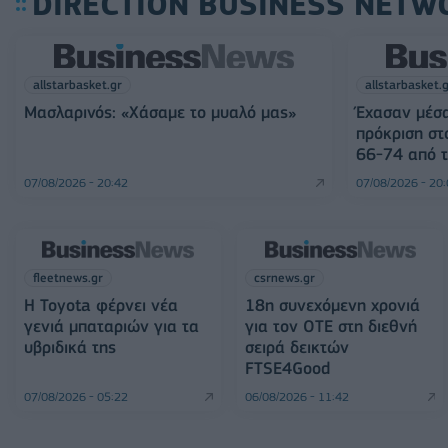
DIRECTION BUSINESS NETW
allstarbasket.gr
allstarbasket.
Μασλαρινός: «Χάσαμε το μυαλό μας»
Έχασαν μέσα
πρόκριση στ
66-74 από τ
07/08/2026 - 20:42
07/08/2026 - 20
fleetnews.gr
csrnews.gr
Η Toyota φέρνει νέα
18η συνεχόμενη χρονιά
γενιά μπαταριών για τα
για τον ΟΤΕ στη διεθνή
υβριδικά της
σειρά δεικτών
FTSE4Good
07/08/2026 - 05:22
06/08/2026 - 11:42