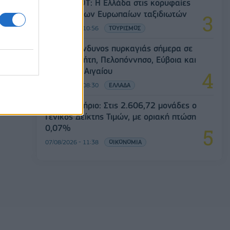
Έρευνα ΕΟΤ: Η Ελλάδα στις κορυφαίες
επιλογές των Ευρωπαίων ταξιδιωτών
07/08/2026 - 10:56
ΤΟΥΡΙΣΜΟΣ
Υψηλός κίνδυνος πυρκαγιάς σήμερα σε
Αττική, Κρήτη, Πελοπόννησο, Εύβοια και
νησιά του Αιγαίου
07/08/2026 - 08:30
ΕΛΛΑΔΑ
Χρηματιστήριο: Στις 2.606,72 μονάδες ο
Γενικός Δείκτης Τιμών, με οριακή πτώση
0,07%
07/08/2026 - 11:38
ΟΙΚΟΝΟΜΙΑ