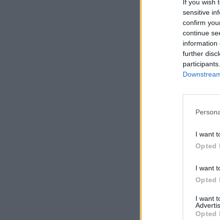
If you wish 
sensitive in
confirm you
continue se
information 
further disc
participants
Downstream 
Persona
I want t
Opted 
I want t
Opted 
I want 
Advertis
Opted 