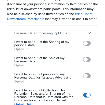
Αλ. Τσίπρας: Στις 2 Σεπτεμβρίου η παρουσίαση του
disclosure of your personal information by third parties on the
οικονομικού προγράμματος της ΕΛ.Α.Σ. στη
IAB’s list of downstream participants. This information may
Θεσσαλονίκη
also be disclosed by us to third parties on the
IAB’s List of
09/08/2026 - 10:03
ΠΟΛΙΤΙΚΗ
Downstream Participants
that may further disclose it to other
third parties.
Ισπανία – Ιταλία: Κλιμακώνεται η αντιπαράθεση
για το μεταναστευτικό με αμοιβαίους συνοριακούς
Personal Data Processing Opt Outs
ελέγχους
I want to opt-out of the Sharing of my
09/08/2026 - 10:29
ΚΟΣΜΟΣ
personal data.
Opted In
Στα 15 δισ. ευρώ ο στόχος για νέα δάνεια το 2026
- Η «ακτινογραφία» της κερδοφορίας των
I want to opt-out of the Sale of my
Personal Data.
τραπεζών το α΄ εξάμηνο
Opted In
09/08/2026 - 10:52
ΤΡΑΠΕΖΕΣ
I want to opt-out of processing my
Υπ. Μεταφορών: Οριστική λύση στο ζήτημα των
Personal Data for Targeted Advertising.
Opted In
πινακίδων κυκλοφορίας - Τέλος στις χρονοβόρες
διαδικασίες
I want to opt-out of Collection, Use,
Retention, Sale, and/or Sharing of my
09/08/2026 - 11:18
ΕΛΛΑΔΑ
Personal Data that Is Unrelated with the
Purposes for which it was collected.
Από τη Δυτική Αττική στη Νότια Γαλλία : Οι
Opted Out