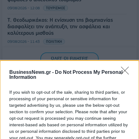
09/08/2026 - 12:08
ΤΟΥΡΙΣΜΟΣ
Τ. Θεοδωρικάκος: Η ενίσχυση της βιομηχανίας
διασφαλίζει την ανάπτυξη, την ασφάλεια και
καλύτερους μισθούς
09/08/2026 - 11:43
ΠΟΛΙΤΙΚΗ
Υπ. Μεταφορών: Οριστική λύση στο ζήτημα των
ΟΛΕΣ ΟΙ ΕΙΔΗΣΕΙΣ
πινακίδων κυκλοφορίας - Τέλος στις χρονοβόρες
διαδικασίες
BusinessNews.gr -
Do Not Process My Personal
09/08/2026 - 11:18
ΕΛΛΑΔΑ
Information
If you wish to opt-out of the sale, sharing to third parties, or
processing of your personal or sensitive information for
targeted advertising by us, please use the below opt-out
section to confirm your selection. Please note that after your
opt-out request is processed you may continue seeing
ΔΗΜΟΦΙΛΗ
interest-based ads based on personal information utilized by
us or personal information disclosed to third parties prior to
your opt-out. You may separately opt-out of the further