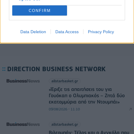
εμπειρίες Ελλήνων και Γάλλων πυροσβεστών από
τα πύρινα μέτωπα
CONFIRM
09/08/2026 - 12:08
ΚΟΣΜΟΣ
Data Deletion
Data Access
Privacy Policy
DIRECTION BUSINESS NETWORK
allstarbasket.gr
«Έριξε τις απαιτήσεις του για
Γουόκαπ ο Ολυμπιακός – Ζητά δύο
εκατομμύρια από την Ντουμπάι»
09/08/2026 - 11:10
allstarbasket.gr
Βιλερμπάν: Τέλος και ο Ανγκόλα που