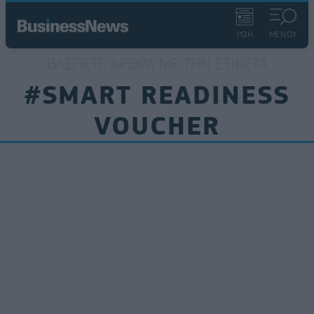
ΡΟΗ
ΜΕΝΟΥ
ΒΛΈΠΕΤΕ ΆΡΘΡΑ ΜΕ ΤΗΝ ΕΤΙΚΈΤΑ
#SMART READINESS
VOUCHER