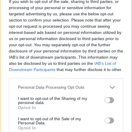
If you wish to opt-out of the sale, sharing to third parties, or
Π. Μαρινάκης: «Το δημογραφικό δεν μπορεί να
processing of your personal or sensitive information for
περιμένει»
targeted advertising by us, please use the below opt-out
section to confirm your selection. Please note that after your
09/08/2026 - 14:34
ΠΟΛΙΤΙΚΗ
opt-out request is processed you may continue seeing
Ε. Τουρνάς: Πάνω από 400 πυρκαγιές σε δέκα
interest-based ads based on personal information utilized by
ημέρες - Σε επιφυλακή ο κρατικός μηχανισμός
us or personal information disclosed to third parties prior to
your opt-out. You may separately opt-out of the further
09/08/2026 - 14:17
ΠΟΛΙΤΙΚΗ
disclosure of your personal information by third parties on the
IAB’s list of downstream participants. This information may
Εξαγωγές: Η Ελλάδα κερδίζει τους Ευρωπαίους
also be disclosed by us to third parties on the
IAB’s List of
ανταγωνιστές – Άνοδος μεριδίων σε 9 από 11
Downstream Participants
that may further disclose it to other
κλάδους (Εθνική Τράπεζα)
third parties.
09/08/2026 - 13:51
ΟΙΚΟΝΟΜΙΑ
Personal Data Processing Opt Outs
Προς εκτύπωση το πολλαπλό βιβλίο - «Σύγχρονο
εκπαιδευτικό υλικό, τόσο σε έντυπη όσο και σε
I want to opt-out of the Sharing of my
ηλεκτρονική μορφή»
personal data.
Opted In
09/08/2026 - 13:24
ΕΛΛΑΔΑ
I want to opt-out of the Sale of my
Γερμανία: Το Βερολίνο θα επεκτείνει την έρευνα για
Personal Data.
την ασφάλεια από τα drones μετά το περιστατικό σε
Opted In