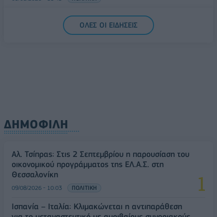
Υπ. Μεταφορών: Οριστική λύση στο ζήτημα των
ΟΛΕΣ ΟΙ ΕΙΔΗΣΕΙΣ
πινακίδων κυκλοφορίας - Τέλος στις χρονοβόρες
διαδικασίες
09/08/2026 - 11:18
ΕΛΛΑΔΑ
ΔΗΜΟΦΙΛΗ
Αλ. Τσίπρας: Στις 2 Σεπτεμβρίου η παρουσίαση του
οικονομικού προγράμματος της ΕΛ.Α.Σ. στη
Θεσσαλονίκη
09/08/2026 - 10:03
ΠΟΛΙΤΙΚΗ
Ισπανία – Ιταλία: Κλιμακώνεται η αντιπαράθεση
για το μεταναστευτικό με αμοιβαίους συνοριακούς