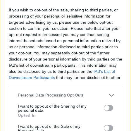
If you wish to opt-out of the sale, sharing to third parties, or
Ατρόμητος και Novibet συνεχίζουν μαζί:
processing of your personal or sensitive information for
Ανανέωση της συνεργασίας τους μέχρι το 2028
targeted advertising by us, please use the below opt-out
section to confirm your selection. Please note that after your
07/08/2026 - 11:50
ΑΘΛΗΤΙΣΜΟΣ
opt-out request is processed you may continue seeing
interest-based ads based on personal information utilized by
Έρευνα ΕΟΤ: Η Ελλάδα στις κορυφαίες επιλογές
us or personal information disclosed to third parties prior to
των Ευρωπαίων ταξιδιωτών
your opt-out. You may separately opt-out of the further
07/08/2026 - 10:56
ΤΟΥΡΙΣΜΟΣ
disclosure of your personal information by third parties on the
IAB’s list of downstream participants. This information may
Χρηματιστήριο: Στις 2.618,95 μονάδες ο Γενικός
also be disclosed by us to third parties on the
IAB’s List of
Δείκτης Τιμών, με άνοδο 0,40%
Downstream Participants
that may further disclose it to other
07/08/2026 - 13:07
ΟΙΚΟΝΟΜΙΑ
third parties.
Υψηλός κίνδυνος πυρκαγιάς σήμερα σε Αττική,
Personal Data Processing Opt Outs
Κρήτη, Πελοπόννησο, Εύβοια και νησιά του Αιγαίου
I want to opt-out of the Sharing of my
07/08/2026 - 08:30
ΕΛΛΑΔΑ
personal data.
Opted In
Χρηματιστήριο: Στις 2.606,72 μονάδες ο Γενικός
Δείκτης Τιμών, με οριακή πτώση 0,07%
I want to opt-out of the Sale of my
Personal Data.