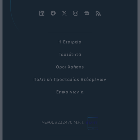
Η Εταιρεία
Ταυτότητα
Όροι Χρήσης
Πολιτική Προστασίας Δεδομένων
Επικοινωνία
ΜΕΛΟΣ #232470 Μ.Η.Τ.