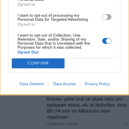
07/08/2026 - 11:38
ΟΙΚΟΝΟΜΙΑ
Opted In
I want to opt-out of processing my
Personal Data for Targeted Advertising.
Opted In
I want to opt-out of Collection, Use,
Retention, Sale, and/or Sharing of my
Personal Data that Is Unrelated with the
Purposes for which it was collected.
DIRECTION BUSINESS NETWORK
Opted Out
allstarbasket.gr
CONFIRM
Μασλαρινός: «Χάσαμε το μυαλό μας»
07/08/2026 - 20:42
Data Deletion
Data Access
Privacy Policy
allstarbasket.gr
Έχασαν μέσα από τα χέρια τους την
πρόκριση στους «4» οι Νεάνιδες, ήττα
66-74 από τη Λιθουανία στην
παράταση
07/08/2026 - 20:09