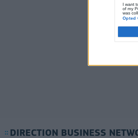
I want t
of my P
was col
Opted 
DIRECTION BUSINESS NETW