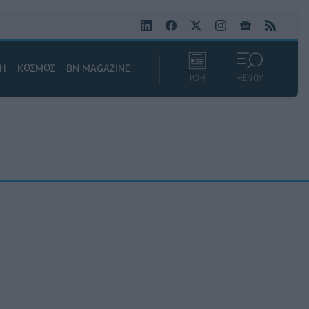
ΚΗ
ΚΟΣΜΟΣ
BN MAGAZINE
ΡΟΗ
ΜΕΝΟΥ