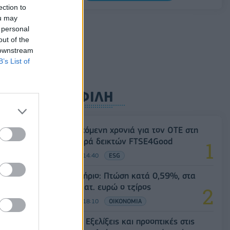
ευρώ
ection to
ou may
07/08/2026 - 11:27
ΕΠΙΧΕΙΡΗΣΕΙΣ
 personal
out of the
 downstream
B’s List of
ΔΗΜΟΦΙΛΗ
18η συνεχόμενη χρονιά για τον ΟΤΕ στη
διεθνή σειρά δεικτών FTSE4Good
06/08/2026 - 14:40
ESG
Χρηματιστήριο: Πτώση κατά 0,59%, στα
320,42 εκατ. ευρώ ο τζίρος
06/08/2026 - 18:10
ΟΙΚΟΝΟΜΙΑ
Eurobank: Εξελίξεις και προοπτικές στις