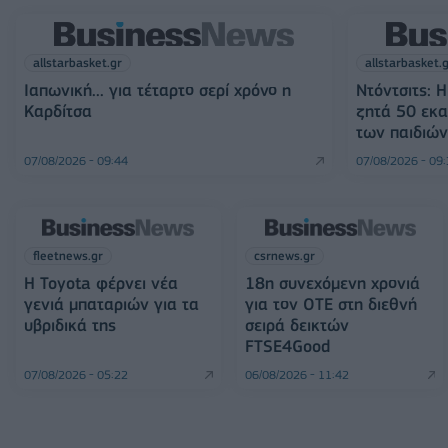
allstarbasket.gr
allstarbasket.
Ιαπωνική... για τέταρτο σερί χρόνο η
Ντόντσιτς: 
Καρδίτσα
ζητά 50 εκα
των παιδιών
07/08/2026 - 09:44
07/08/2026 - 09
fleetnews.gr
csrnews.gr
Η Toyota φέρνει νέα
18η συνεχόμενη χρονιά
γενιά μπαταριών για τα
για τον ΟΤΕ στη διεθνή
υβριδικά της
σειρά δεικτών
FTSE4Good
07/08/2026 - 05:22
06/08/2026 - 11:42