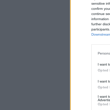
sensitive in
confirm you
continue se
information 
further disc
participants
Downstream 
Persona
I want t
Opted 
I want t
Opted 
I want 
Advertis
Opted 