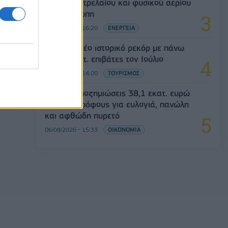
αγορές πετρελαίου και φυσικού αερίου
στην Ευρώπη
06/08/2026 - 16:20
ΕΝΕΡΓΕΙΑ
Aegean: Νέο ιστορικό ρεκόρ με πάνω
από 2 εκατ. επιβάτες τον Ιούλιο
06/08/2026 - 14:00
ΤΟΥΡΙΣΜΟΣ
ΥΠΑΑΤ: Αποζημιώσεις 38,1 εκατ. ευρώ
σε κτηνοτρόφους για ευλογιά, πανώλη
και αφθώδη πυρετό
06/08/2026 - 15:33
ΟΙΚΟΝΟΜΙΑ