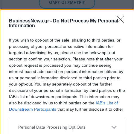
ΟΛΕΣ ΟΙ ΕΙΔΗΣΕΙΣ
BusinessNews.gr -
Do Not Process My Personal
Information
If you wish to opt-out of the sale, sharing to third parties, or
processing of your personal or sensitive information for
targeted advertising by us, please use the below opt-out
section to confirm your selection. Please note that after your
ΔΗΜΟΦΙΛΗ
opt-out request is processed you may continue seeing
interest-based ads based on personal information utilized by
us or personal information disclosed to third parties prior to
Χρηματιστήριο: Στις 2.612,95 μονάδες ο Γενικός
your opt-out. You may separately opt-out of the further
Δείκτης Τιμών, με οριακή άνοδο 0,05%
disclosure of your personal information by third parties on the
IAB’s list of downstream participants. This information may
04/08/2026 - 13:08
ΟΙΚΟΝΟΜΙΑ
also be disclosed by us to third parties on the
IAB’s List of
UBS: Ξεκινά κάλυψη της ΓΕΚ ΤΕΡΝΑ με τιμή στόχο
Downstream Participants
that may further disclose it to other
τα 55 ευρώ
third parties.
04/08/2026 - 12:53
ΕΠΙΧΕΙΡΗΣΕΙΣ
Personal Data Processing Opt Outs