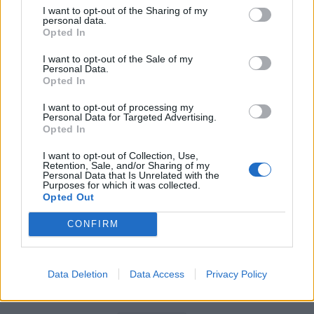
ESG Report 2025: Πώς η ΑΒ Βασιλόπουλος
I want to opt-out of the Sharing of my
μετατρέπει τη βιωσιμότητα σε καθημερινή πράξη
personal data.
Opted In
04/08/2026 - 15:52
ESG
I want to opt-out of the Sale of my
ΔΕΠΑ Εμπορίας: Ολοκλήρωσε την πρώτη παράδοση
Personal Data.
LNG στη Bulgartransgaz στο FSRU
Opted In
Αλεξανδρούπολης
I want to opt-out of processing my
04/08/2026 - 12:04
ΕΝΕΡΓΕΙΑ
Personal Data for Targeted Advertising.
Opted In
Fais Group: Στα 46,48 εκατ. ευρώ το μετοχικό
κεφάλαιο μετά την ΑΜΚ
I want to opt-out of Collection, Use,
Retention, Sale, and/or Sharing of my
04/08/2026 - 15:20
ΕΠΙΧΕΙΡΗΣΕΙΣ
Personal Data that Is Unrelated with the
Purposes for which it was collected.
Opted Out
CONFIRM
Data Deletion
Data Access
Privacy Policy
DIRECTION BUSINESS NETWORK